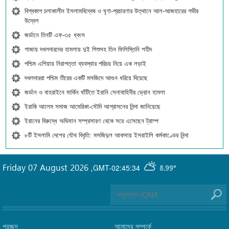
বিশ্বকাপ চলাকালীন ইসলামবিদ্বেষ ও ঘৃণা-প্রচারণার উত্থানে আল-আজহারের গভীর
উদ্বেগ
জর্ডানে তিনটি এফ-৩৫ ধ্বংস
গাজায় দখলদারদের হামলায় দুই শিশুসহ তিন ফিলিস্তিনি শহীদ
পশ্চিম এশিয়ায় নিরাপত্তা ব্যবস্থার পরিচয় নিয়ে এক লড়াই
দখলদাররা পশ্চিম তীরের একটি মসজিদে আগুন ধরিয়ে দিয়েছে
জর্ডান ও বাহরাইনে মার্কিন ঘাঁটিতে ইরানি সেনাবাহিনীর ড্রোন হামলা
ইরাকি আলেম সমাজ আমেরিকা-সৌদি আগ্রাসনের নিন্দা জানিয়েছে
ইরানের বিরুদ্ধে অভিযান সম্প্রসারণ থেকে সরে এসেছেন ট্রাম্প
৮টি ইসলামি দেশের যৌথ বিবৃতি: মসজিদুল আকসায় ইসরাইলি কর্মকাণ্ডের নিন্দা
Friday 07 August 2026
,
GMT-02:45:34
8.99°
প্রচ্ছদ
আমাদের সম্পর্কে