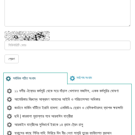
সর্বশেষ সংবাদ
সর্বাধিক পঠিত সংবাদ
১১ দলীয় ঐক্যের কর্মসূচি থেকে সরে দাঁড়াল খেলাফত মজলিস, একক কর্মসূচির ঘোষণা
আমেরিকার বিরুদ্ধে আক্রমণ আমাদের আইনি ও শরিয়তসম্মত অধিকার
জর্ডানে মার্কিন ঘাঁটিতে ইরানি হামলা: এমকিউ-৯ ড্রোন ও হেলিকপ্টারসহ ব্যাপক ক্ষয়ক্ষতি
ছবি | কারবালা মুয়াল্লার পথে আরবাঈন যাত্রীরা
আরবাইন যাত্রীদের সুবিধার্থে ইরাকে ১৪ র‍্যাম ট্রেন চালু
ফ্রান্সের কাছে গিনির দাবি: ফিরিয়ে দিন বীর নেতা সামুরি তুরের ব্যক্তিগত কুরআন