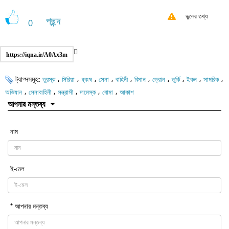
ভুলের তথ্য
পছন্দ
0
https://iqna.ir/A0Ax3m
ট্যাগ্সসমূহ:
،
،
،
،
،
،
،
،
،
،
তুরস্ক
সিরিয়া
ধ্বংষ
সেনা
বাহিনী
বিমান
ড্রোন
তুর্কি
ইকন
সামরিক
،
،
،
،
،
অভিযান
সেনাবাহিনী
সন্ত্রাসী
দামেস্ক
বোমা
আকাশ
আপনার মন্তব্য
নাম
ই-মেল
* আপনার মন্তব্য