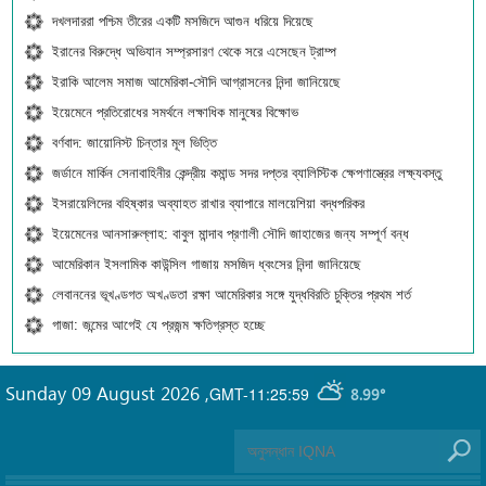
দখলদাররা পশ্চিম তীরের একটি মসজিদে আগুন ধরিয়ে দিয়েছে
ইরানের বিরুদ্ধে অভিযান সম্প্রসারণ থেকে সরে এসেছেন ট্রাম্প
ইরাকি আলেম সমাজ আমেরিকা-সৌদি আগ্রাসনের নিন্দা জানিয়েছে
ইয়েমেনে প্রতিরোধের সমর্থনে লক্ষাধিক মানুষের বিক্ষোভ
বর্ণবাদ: জায়োনিস্ট চিন্তার মূল ভিত্তি
জর্ডানে মার্কিন সেনাবাহিনীর কেন্দ্রীয় কমান্ড সদর দপ্তর ব্যালিস্টিক ক্ষেপণাস্ত্রের লক্ষ্যবস্তু
ইসরায়েলিদের বহিষ্কার অব্যাহত রাখার ব্যাপারে মালয়েশিয়া বদ্ধপরিকর
ইয়েমেনের আনসারুল্লাহ: বাবুল মান্দাব প্রণালী সৌদি জাহাজের জন্য সম্পূর্ণ বন্ধ
আমেরিকান ইসলামিক কাউন্সিল গাজায় মসজিদ ধ্বংসের নিন্দা জানিয়েছে
লেবাননের ভূখণ্ডগত অখণ্ডতা রক্ষা আমেরিকার সঙ্গে যুদ্ধবিরতি চুক্তির প্রথম শর্ত
গাজা: জন্মের আগেই যে প্রজন্ম ক্ষতিগ্রস্ত হচ্ছে
Sunday 09 August 2026
,
GMT-11:25:59
8.99°