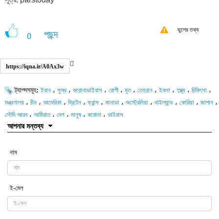
ভুলের তথ্য
পছন্দ
0
https://iqna.ir/A0Ax3w
ট্যাগ্সসমূহ:
،
،
،
،
،
،
،
،
،
ইরান
সুস্থ
করোনাভাইরাস
রোগী
মৃত
তেহরান
ইকনা
স্ব্স্থ্য
চিকিৎসা
،
،
،
،
،
،
،
،
،
،
মন্ত্রণালয়
চীন
আমেরিকা
ব্রিটেন
ফ্রান্স
কানাডা
অস্ট্রেলিয়া
থাইল্যান্ড
কোরিয়া
জাপান
،
،
،
،
،
সৌদি আরব
আমিরাত
দেশ
মানুষ
করোনা
ভাইরাস
আপনার মন্তব্য
নাম
ই-মেল