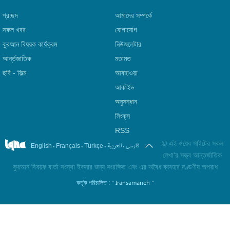
প্রচ্ছদ
আমাদের সম্পর্কে
সকল খবর
যোগাযোগ
কুরআন বিষয়ক কার্যক্রম
নিউজলেটার
আর্ন্তজাতিক
মতামত
ছবি‎ - ফিল্ম
আবহাওয়া
আর্কাইভ
অনুসন্ধান
লিংক্‌স
RSS
©
এই ওয়েব সাইটের সকল
.
.
.
.
فارسی
العربیة
English
Français
Türkçe
লেখা'র সত্ত্ব আন্তর্জাতিক
কুরআন বিষয়ক বার্তা সংস্থা ইকনার জন্য সংরক্ষিত এবং এর অবৈধ ব্যবহার দণ্ডণীয় অপরাধ
" Iransamaneh "
কর্তৃক পরিচালিত :