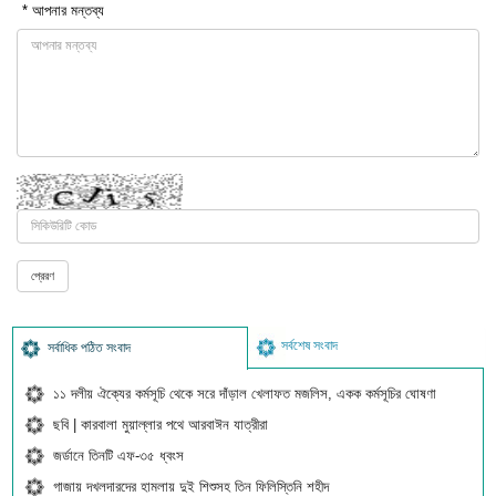
* আপনার মন্তব্য
সর্বশেষ সংবাদ
সর্বাধিক পঠিত সংবাদ
১১ দলীয় ঐক্যের কর্মসূচি থেকে সরে দাঁড়াল খেলাফত মজলিস, একক কর্মসূচির ঘোষণা
ছবি | কারবালা মুয়াল্লার পথে আরবাঈন যাত্রীরা
জর্ডানে তিনটি এফ-৩৫ ধ্বংস
গাজায় দখলদারদের হামলায় দুই শিশুসহ তিন ফিলিস্তিনি শহীদ