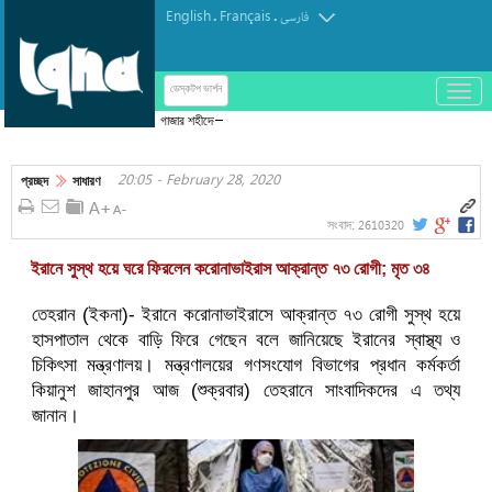
English
Français
.
.
فارسی
باز
ডেস্কটপ ভার্শন
و
গাজার শহীদের সংখ্যা বেড়ে ৭৩ হাজার ৩৮৪
بسته
کردن
20:05 - February 28, 2020
منو
প্রচ্ছদ
সাধারণ
2610320
সংবাদ:
ইরানে সুস্থ হয়ে ঘরে ফিরলেন করোনাভাইরাস আক্রান্ত ৭৩ রোগী; মৃত ৩৪
তেহরান (ইকনা)- ইরানে করোনাভাইরাসে আক্রান্ত ৭৩ রোগী সুস্থ হয়ে
হাসপাতাল থেকে বাড়ি ফিরে গেছেন বলে জানিয়েছে ইরানের স্বাস্থ্য ও
চিকিৎসা মন্ত্রণালয়। মন্ত্রণালয়ের গণসংযোগ বিভাগের প্রধান কর্মকর্তা
কিয়ানুশ জাহানপুর আজ (শুক্রবার) তেহরানে সাংবাদিকদের এ তথ্য
জানান।