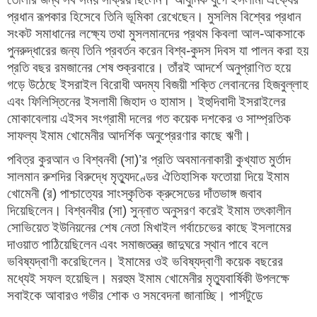
প্রধান রূপকার হিসেবে তিনি ভূমিকা রেখেছেন। মুসলিম বিশ্বের প্রধান
সংকট সমাধানের লক্ষ্যে তথা মুসলমানদের প্রথম কিবলা আল-আকসাকে
পুনরুদ্ধারের জন্য তিনি প্রবর্তন করেন বিশ্ব-কুদস দিবস যা পালন করা হয়
প্রতি বছর রমজানের শেষ শুক্রবারে। তাঁরই আদর্শে অনুপ্রাণিত হয়ে
গড়ে উঠেছে ইসরাইল বিরোধী অদম্য বিজয়ী শক্তি লেবাননের হিজবুল্লাহ
এবং ফিলিস্তিনের ইসলামী জিহাদ ও হামাস। ইহুদিবাদী ইসরাইলের
মোকাবেলায় এইসব সংগ্রামী দলের গত কয়েক দশকের ও সাম্প্রতিক
সাফল্য ইমাম খোমেনীর আদর্শিক অনুপ্রেরণার কাছে ঋণী।
পবিত্র কুরআন ও বিশ্বনবী (সা)’র প্রতি অবমাননাকারী কুখ্যাত মুর্তাদ
সালমান রুশদির বিরুদ্ধে মৃত্যুদণ্ডের ঐতিহাসিক ফতোয়া দিয়ে ইমাম
খোমেনী (র) পাশ্চাত্যের সাংস্কৃতিক ক্রুসেডের দাঁতভাঙ্গ জবাব
দিয়েছিলেন। বিশ্বনবীর (সা) সুন্নাত অনুসরণ করেই ইমাম তৎকালীন
সোভিয়েত ইউনিয়নের শেষ নেতা মিখাইল গর্বাচেভের কাছে ইসলামের
দাওয়াত পাঠিয়েছিলেন এবং সমাজতন্ত্র জাদুঘরে স্থান পাবে বলে
ভবিষ্যদ্বাণী করেছিলেন। ইমামের ওই ভবিষ্যদ্বাণী কয়েক বছরের
মধ্যেই সফল হয়েছিল। মরহুম ইমাম খোমেনীর মৃত্যুবার্ষিকী উপলক্ষে
সবাইকে আবারও গভীর শোক ও সমবেদনা জানাচ্ছি। পার্সটুডে