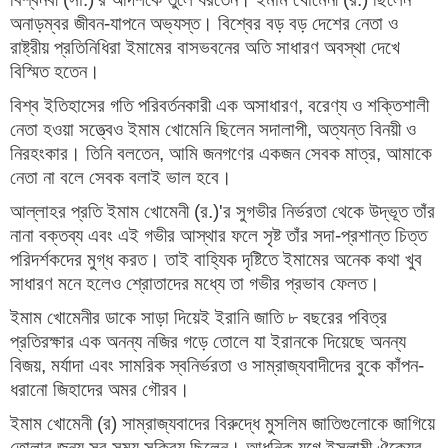
অনাড়ম্বর জীবন-যাপনে অভ্যস্ত। বিশ্বের বড় বড় দেশের নেতা ও
রাষ্ট্রীয় প্রতিনিধিরা ইমামের বাসভবনের অতি সাধারণ অবস্থা দেখে
বিস্মিত হতেন।
বিশ্ব ইতিহাসের গতি পরিবর্তনকারী এক অসাধারণ, বরেণ্য ও শক্তিশালী
নেতা হওয়া সত্ত্বেও ইমাম খোমেনি ছিলেন সদালাপী, অত্যন্ত বিনয়ী ও
নিরহংকার। তিনি বলতেন, আমি জনগণের একজন সেবক মাত্র, আমাকে
নেতা না বলে সেবক বলাই ভাল হবে।
আল্লাহর প্রতি ইমাম খোমেনী (র.)'র সুগভীর নির্ভরতা থেকে উদ্ভূত তাঁর
নানা বক্তব্য এবং এই গভীর আস্থার ফলে সৃষ্ট তাঁর সদা-প্রশান্ত চিত্ত
পরিদর্শকদের মুগ্ধ করত। তাই বাহ্যিক দৃষ্টিতে ইমামের অনেক কথা খুব
সাধারণ মনে হলেও শ্রোতাদের মধ্যে তা গভীর প্রভাব ফেলত।
ইমাম খোমেনীর ডাকে সাড়া দিয়েই ইরানি জাতি ৮ বছরের পবিত্র
প্রতিরক্ষার এক অনন্য নজির গড়ে তোলে যা ইরানকে দিয়েছে অনন্য
বিজয়, মর্যাদা এবং সামরিক স্বনির্ভরতা ও সাম্রাজ্যবাদীদের বুকে কাঁপন-
ধরানো জিহাদের অমর গৌরব।
ইমাম খোমেনী (র) সাম্রাজ্যবাদের বিরুদ্ধে মুসলিম জাতিগুলোকে জাগিয়ে
তোলার জন্য সব সময় সক্রিয় ছিলেন। আধুনিক যুগে ইসলামী ঐক্যের