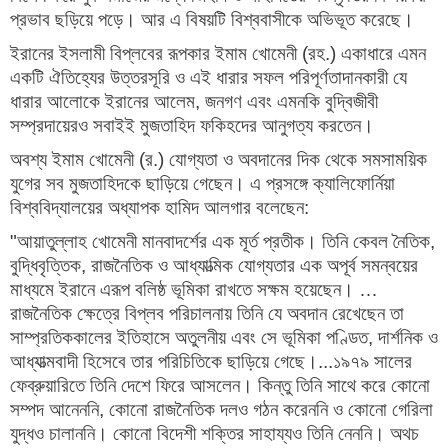
প্রভাব ছড়িয়ে পড়ে। আর এ বিষয়টি বিশ্ববাসীকে অভিভূত করেছে।
ইরানের ইসলামী বিপ্লবের রূপকার ইমাম খোমেনী (রহ.) একাধারে এমন
একটি ঐতিহ্যের উত্তরসূরি ও এই ধারার সফল পরিপূর্ণতাদানকারী যে
ধারার আলোকে ইরানের আলেম, জনগণ এবং এমনকি বুদ্বিজীবী
সম্প্রদায়েরও সবাইই মুজতাহিদ ফকিহদের আনুগত্য করতেন।
অবশ্য ইমাম খোমেনী (র.) যোগ্যতা ও অবদানের দিক থেকে সমসাময়িক
যুগের সব মুজতাহিদকে ছাড়িয়ে গেছেন। এ প্রসঙ্গে ক্যালিফোর্নিয়া
বিশ্ববিদ্যালয়ের অধ্যাপক হামিদ আলগার বলেছেন:
"আয়াতুল্লাহ খোমেনী মানবাদর্শের এক মূর্ত প্রতীক। তিনি কেবল নৈতিক,
বুদ্ধিবৃত্তিক, রাজনৈতিক ও আধ্যাত্মিক যোগ্যতার এক অপূর্ব সমন্বয়ের
মাধ্যমে ইরানে এরূপ বলিষ্ঠ ভূমিকা রাখতে সক্ষম হয়েছেন। …
রাজনৈতিক ক্ষেত্রে বিপ্লব পরিচালনায় তিনি যে অবদান রেখেছেন তা
সাম্প্রতিককালের ইতিহাসে অতুলনীয় এবং সে ভূমিকা পণ্ডিত, দার্শনিক ও
আধ্যাত্মবাদী হিসেবে তার পরিচিতিকে ছাড়িয়ে গেছে।...১৯৭৯ সালের
ফেব্রুয়ারিতে তিনি দেশে ফিরে আসলেন। কিন্তু তিনি সাথে করে কোনো
সম্পদ আনেননি, কোনো রাজনৈতিক দলও গঠন করেননি ও কোনো গেরিলা
যুদ্ধও চালাননি। কোনো বিদেশী শক্তির সাহায্যও তিনি নেননি। অথচ