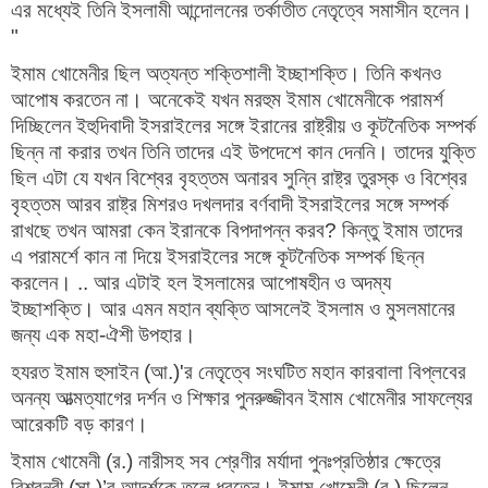
এর মধ্যেই তিনি ইসলামী আন্দোলনের তর্কাতীত নেতৃত্বে সমাসীন হলেন।
"
ইমাম খোমেনীর ছিল অত্যন্ত শক্তিশালী ইচ্ছাশক্তি। তিনি কখনও
আপোষ করতেন না। অনেকেই যখন মরহুম ইমাম খোমেনীকে পরামর্শ
দিচ্ছিলেন ইহুদিবাদী ইসরাইলের সঙ্গে ইরানের রাষ্ট্রীয় ও কূটনৈতিক সম্পর্ক
ছিন্ন না করার তখন তিনি তাদের এই উপদেশে কান দেননি। তাদের যুক্তি
ছিল এটা যে যখন বিশ্বের বৃহত্তম অনারব সুন্নি রাষ্ট্র তুরস্ক ও বিশ্বের
বৃহত্তম আরব রাষ্ট্র মিশরও দখলদার বর্ণবাদী ইসরাইলের সঙ্গে সম্পর্ক
রাখছে তখন আমরা কেন ইরানকে বিপদাপন্ন করব? কিন্তু ইমাম তাদের
এ পরামর্শে কান না দিয়ে ইসরাইলের সঙ্গে কূটনৈতিক সম্পর্ক ছিন্ন
করলেন। .. আর এটাই হল ইসলামের আপোষহীন ও অদম্য
ইচ্ছাশক্তি। আর এমন মহান ব্যক্তি আসলেই ইসলাম ও মুসলমানের
জন্য এক মহা-ঐশী উপহার।
হযরত ইমাম হুসাইন (আ.)'র নেতৃত্বে সংঘটিত মহান কারবালা বিপ্লবের
অনন্য আত্মত্যাগের দর্শন ও শিক্ষার পুনরুজ্জীবন ইমাম খোমেনীর সাফল্যের
আরেকটি বড় কারণ।
ইমাম খোমেনী (র.) নারীসহ সব শ্রেণীর মর্যাদা পুনঃপ্রতিষ্ঠার ক্ষেত্রে
বিশ্বনবী (সা.)’র আদর্শকে তুলে ধরতেন। ইমাম খোমেনী (র.) ছিলেন