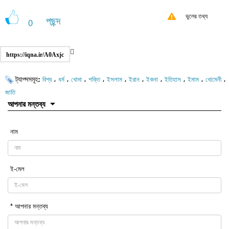
ভুলের তথ্য
পছন্দ
0
https://iqna.ir/A0Axjc
ট্যাগ্সসমূহ:
،
،
،
،
،
،
،
،
،
،
বিশ্ব
ধর্ম
খোদা
শক্তি
ইসলাম
ইরান
ইকনা
ইতিহাস
ইমাম
খোমেনী
জাতি
আপনার মন্তব্য
নাম
ই-মেল
* আপনার মন্তব্য