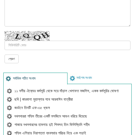
সর্বশেষ সংবাদ
সর্বাধিক পঠিত সংবাদ
১১ দলীয় ঐক্যের কর্মসূচি থেকে সরে দাঁড়াল খেলাফত মজলিস, একক কর্মসূচির ঘোষণা
ছবি | কারবালা মুয়াল্লার পথে আরবাঈন যাত্রীরা
জর্ডানে তিনটি এফ-৩৫ ধ্বংস
দখলদাররা পশ্চিম তীরের একটি মসজিদে আগুন ধরিয়ে দিয়েছে
গাজায় দখলদারদের হামলায় দুই শিশুসহ তিন ফিলিস্তিনি শহীদ
পশ্চিম এশিয়ায় নিরাপত্তা ব্যবস্থার পরিচয় নিয়ে এক লড়াই