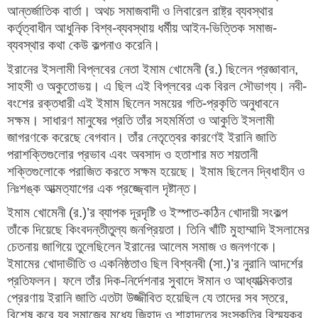
আন্তর্জাতিক বার্তা। অথচ সমাজবাদী ও লিবারেল রাষ্ট্র ব্যবস্থার
কর্তৃত্বাধীন আধুনিক বিশ্ব-ব্যবস্থায় ধর্মীয় আইন-ভিত্তিক সমাজ-
ব্যবস্থার কথা কেউ কল্পনাও করেনি।
ইরানের ইসলামী বিপ্লবের নেতা ইমাম খোমেনী (র.) ছিলেন প্রজ্ঞাবান,
সাহসী ও অকুতোভয়। এ ছিল এই বিপ্লবের এক বিরল সৌভাগ্য। নবী-
বংশের রক্তধারী এই ইমাম ছিলেন সময়ের গতি-প্রকৃতি অনুধাবনে
সক্ষম। সাধারণ মানুষের প্রতি তাঁর সহমর্মিতা ও আকুতি ইসলামী
জাগরণকে করেছে বেগবান। তাঁর নেতৃত্বের কারণেই ইরানি জাতি
পরাশক্তিগুলোর প্রভাব এবং অবসাদ ও হতাশার মত শয়তানী
শক্তিগুলোকে পরাজিত করতে সক্ষম হয়েছে। ইমাম ছিলেন দ্বিধাহীন ও
নিঃশঙ্ক আত্মত্যাগের এক প্রজ্জ্বোল দৃষ্টান্ত।
ইমাম খোমেনী (র.)’র ব্যাপক দূরদৃষ্টি ও ইস্পাত-কঠিন খোদায়ী সংকল্প
তাঁকে দিয়েছে কিংবদন্তীতুল্য জনপ্রিয়তা। তিনি খাঁটি মুহাম্মাদি ইসলামের
চেতনায় জাগিয়ে তুলেছিলেন ইরানের আলেম সমাজ ও জনগণকে।
ইমামের খোদাভীতি ও একনিষ্ঠতাও ছিল বিশ্বনবী (সা.)’র নুরানি আদর্শের
প্রতিফলন। ফলে তাঁর দিক-নির্দেশনার সুবাদে ঈমান ও আধ্যাত্মিকতার
প্রেরণায় ইরানি জাতি এতটা উজ্জীবিত হয়েছিল যে তাদের সব স্তরে,
বিশেষ করে যুব সমাজের মধ্যে জিহাদ ও শাহাদতের সংস্কৃতির বিস্ময়কর