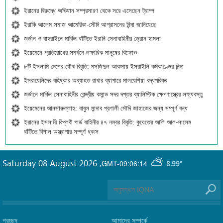
ইরানের বিরুদ্ধে অভিযান সম্প্রসারণ থেকে সরে এসেছেন ট্রাম্প
ইরাকি আলেম সমাজ আমেরিকা-সৌদি আগ্রাসনের নিন্দা জানিয়েছে
জর্ডান ও বাহরাইনে মার্কিন ঘাঁটিতে ইরানি সেনাবাহিনীর ড্রোন হামলা
ইয়েমেনে প্রতিরোধের সমর্থনে লক্ষাধিক মানুষের বিক্ষোভ
৮টি ইসলামি দেশের যৌথ বিবৃতি: মসজিদুল আকসায় ইসরাইলি কর্মকাণ্ডের নিন্দা
ইসরায়েলিদের বহিষ্কার অব্যাহত রাখার ব্যাপারে মালয়েশিয়া বদ্ধপরিকর
জর্ডানে মার্কিন সেনাবাহিনীর কেন্দ্রীয় কমান্ড সদর দপ্তর ব্যালিস্টিক ক্ষেপণাস্ত্রের লক্ষ্যবস্তু
ইয়েমেনের আনসারুল্লাহ: বাবুল মান্দাব প্রণালী সৌদি জাহাজের জন্য সম্পূর্ণ বন্ধ
ইরানের ইসলামী বিপ্লবী গার্ড বাহিনীর ৪৭ নম্বর বিবৃতি: কুয়েতের আলি আল-সালেম
ঘাঁটিতে বিশাল অস্ত্রাগার সম্পূর্ণ ধ্বংস
Saturday 08 August 2026
,
GMT-09:06:14
8.99°
প্রচ্ছদ
আমাদের সম্পর্কে