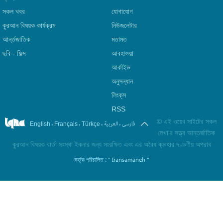
সকল খবর
যোগাযোগ
কুরআন বিষয়ক কার্যক্রম
নিউজলেটার
আর্ন্তজাতিক
মতামত
ছবি‎ - ফিল্ম
আবহাওয়া
আর্কাইভ
অনুসন্ধান
লিংক্‌স
RSS
©
এই ওয়েব সাইটের সকল
.
.
.
.
فارسی
العربیة
English
Français
Türkçe
লেখা'র সত্ত্ব আন্তর্জাতিক
কুরআন বিষয়ক বার্তা সংস্থা ইকনার জন্য সংরক্ষিত এবং এর অবৈধ ব্যবহার দণ্ডণীয় অপরাধ
" Iransamaneh "
কর্তৃক পরিচালিত :