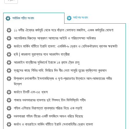
সর্বশেষ সংবাদ
সর্বাধিক পঠিত সংবাদ
১১ দলীয় ঐক্যের কর্মসূচি থেকে সরে দাঁড়াল খেলাফত মজলিস, একক কর্মসূচির ঘোষণা
আমেরিকার বিরুদ্ধে আক্রমণ আমাদের আইনি ও শরিয়তসম্মত অধিকার
জর্ডানে মার্কিন ঘাঁটিতে ইরানি হামলা: এমকিউ-৯ ড্রোন ও হেলিকপ্টারসহ ব্যাপক ক্ষয়ক্ষতি
ছবি | কারবালা মুয়াল্লার পথে আরবাঈন যাত্রীরা
আরবাইন যাত্রীদের সুবিধার্থে ইরাকে ১৪ র‍্যাম ট্রেন চালু
ফ্রান্সের কাছে গিনির দাবি: ফিরিয়ে দিন বীর নেতা সামুরি তুরের ব্যক্তিগত কুরআন
বিশ্বকাপ চলাকালীন ইসলামবিদ্বেষ ও ঘৃণা-প্রচারণার উত্থানে আল-আজহারের গভীর
উদ্বেগ
জর্ডানে তিনটি এফ-৩৫ ধ্বংস
গাজায় দখলদারদের হামলায় দুই শিশুসহ তিন ফিলিস্তিনি শহীদ
পশ্চিম এশিয়ায় নিরাপত্তা ব্যবস্থার পরিচয় নিয়ে এক লড়াই
দখলদাররা পশ্চিম তীরের একটি মসজিদে আগুন ধরিয়ে দিয়েছে
জর্ডান ও বাহরাইনে মার্কিন ঘাঁটিতে ইরানি সেনাবাহিনীর ড্রোন হামলা