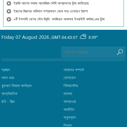
ইরাকি আলেম সমাজ আমেরিকা-সৌদি আগ্রাসনের নিন্দা জানিয়েছে
ইরানের বিরুদ্ধে অভিযান সম্প্রসারণ থেকে সরে এসেছেন ট্রাম্প
৮টি ইসলামি দেশের যৌথ বিবৃতি: মসজিদুল আকসায় ইসরাইলি কর্মকাণ্ডের নিন্দা
Friday 07 August 2026
,
GMT-04:43:07
8.99°
প্রচ্ছদ
আমাদের সম্পর্কে
সকল খবর
যোগাযোগ
কুরআন বিষয়ক কার্যক্রম
নিউজলেটার
আর্ন্তজাতিক
মতামত
ছবি‎ - ফিল্ম
আবহাওয়া
আর্কাইভ
অনুসন্ধান
লিংক্‌স