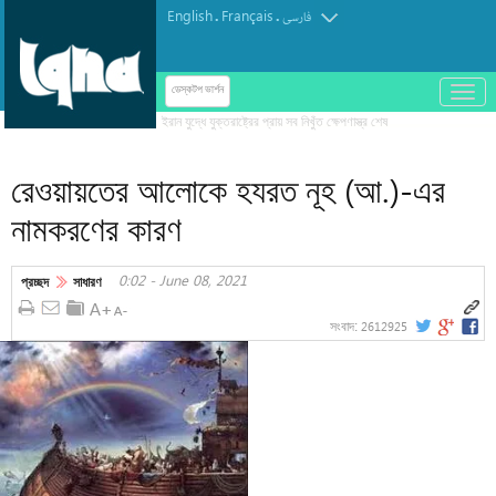
English
Français
.
.
فارسی
باز
ডেস্কটপ ভার্শন
و
بسته
کردن
রেওয়ায়তের আলোকে হযরত নূহ (আ.)-এর
منو
নামকরণের কারণ
0:02 - June 08, 2021
প্রচ্ছদ
সাধারণ
2612925
সংবাদ: