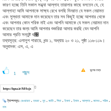
কারণ হচ্ছে তিনি সকাল সন্ধ্যা আল্লাহ তায়ালার কাছে বলতেন যে, হে
আল্লাহ! আমি আপনাকে সাক্ষ্য রেখে বলছি দিনরাত যে সকল নেয়ামত
এবং সুস্থতা আমাকে দান করেছেন তার সব কিছুই হচ্ছে আপনার থেকে
এবং আপনার কোন শরিক নাই এবং আপনি আমাকে যে সকল নেয়ামত দান
করেছেন তার জন্য আমি আপনার শুকরিয়া আদায় করছি যেন আপনি
আমার প্রতি সন্তুষ্ট থ৤
তথ্যসূত্র: এলালুশ শারায়ে, খন্ড ১, অধ্যায় ২০ ও ২১, পৃষ্ঠা ১১৬-১১৯।
অনুবাদক: এস, এ, এ
ভুলের তথ্য
পছন্দ
1
https://iqna.ir/A0Axjx
ট্যাগ্সসমূহ:
،
،
،
،
،
،
،
،
،
،
রেওয়ায়ত
হযরত
নূহ
জাতি
পিতা
ইকনা
ইমাম
আল্লাহ
জাফর
শরিক
নাম