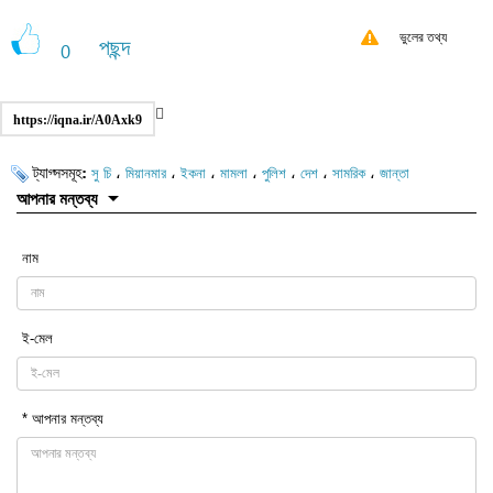
ভুলের তথ্য
পছন্দ
0
https://iqna.ir/A0Axk9
ট্যাগ্সসমূহ:
،
،
،
،
،
،
،
সু চি
মিয়ানমার
ইকনা
মামলা
পুলিশ
দেশ
সামরিক
জান্তা
আপনার মন্তব্য
নাম
ই-মেল
* আপনার মন্তব্য