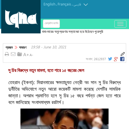
English
Français
.
.
فارسی
باز
ডেস্কটপ ভার্শন
و
বাবা-মায়ের অনুপ্রেরণায় সন্তানেরা হয়ে উঠেছেন পুরোপুরি
بسته
হাফেজ
کردن
19:58 - June 10, 2021
منو
প্রচ্ছদ
সাধারণ
2612937
সংবাদ:
সু চির বিরুদ্ধে নতুন মামলা, হতে পারে ১৫ বছরের জেল
তেহরান (ইকনা): মিয়ানমারের ক্ষমতাচ্যুত নেত্রী অং সান সু চির বিরুদ্ধে
দুর্নীতির অভিযোগে নতুন আরো কয়েকটি মামলা করেছে দেশটির সামরিক
জান্তা। অপরাধ প্রমাণিত হলে সু চির ১৫ বছর পর্যন্ত জেল হতে পারে
বলে জানিয়েছে সংবাদমাধ্যম রয়টার্স।