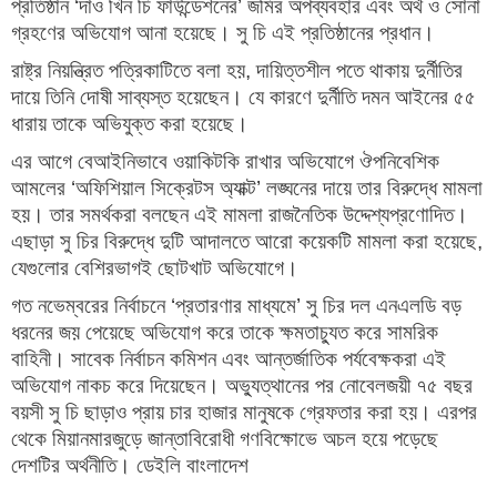
প্রতিষ্ঠান ‘দাও খিন চি ফাউন্ডেশনের’ জমির অপব্যবহার এবং অর্থ ও সোনা
গ্রহণের অভিযোগ আনা হয়েছে। সু চি এই প্রতিষ্ঠানের প্রধান।
রাষ্ট্র নিয়ন্ত্রিত পত্রিকাটিতে বলা হয়, দায়িত্তশীল পতে থাকায় দুর্নীতির
দায়ে তিনি দোষী সাব্যস্ত হয়েছেন। যে কারণে দুর্নীতি দমন আইনের ৫৫
ধারায় তাকে অভিযুক্ত করা হয়েছে।
এর আগে বেআইনিভাবে ওয়াকিটকি রাখার অভিযোগে ঔপনিবেশিক
আমলের ‘অফিশিয়াল সিক্রেটস অ্যাক্ট’ লঙ্ঘনের দায়ে তার বিরুদ্ধে মামলা
হয়। তার সমর্থকরা বলছেন এই মামলা রাজনৈতিক উদ্দেশ্যপ্রণোদিত।
এছাড়া সু চির বিরুদ্ধে দুটি আদালতে আরো কয়েকটি মামলা করা হয়েছে,
যেগুলোর বেশিরভাগই ছোটখাট অভিযোগে।
গত নভেম্বরের নির্বাচনে ‘প্রতারণার মাধ্যমে’ সু চির দল এনএলডি বড়
ধরনের জয় পেয়েছে অভিযোগ করে তাকে ক্ষমতাচ্যুত করে সামরিক
বাহিনী। সাবেক নির্বাচন কমিশন এবং আন্তর্জাতিক পর্যবেক্ষকরা এই
অভিযোগ নাকচ করে দিয়েছেন। অভ্যুত্থানের পর নোবেলজয়ী ৭৫ বছর
বয়সী সু চি ছাড়াও প্রায় চার হাজার মানুষকে গ্রেফতার করা হয়। এরপর
থেকে মিয়ানমারজুড়ে জান্তাবিরোধী গণবিক্ষোভে অচল হয়ে পড়েছে
দেশটির অর্থনীতি। ডেইলি বাংলাদেশ