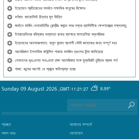
ইয়েমেনে প্রতিরোধের সমর্থনে লক্ষাধিক মানুষের বিক্ষোভ
বর্ণবাদ: জায়োনিস্ট চিন্তার মূল ভিত্তি
জর্ডানে মার্কিন সেনাবাহিনীর কেন্দ্রীয় কমান্ড সদর দপ্তর ব্যালিস্টিক ক্ষেপণাস্ত্রের লক্ষ্যবস্তু
ইসরায়েলিদের বহিষ্কার অব্যাহত রাখার ব্যাপারে মালয়েশিয়া বদ্ধপরিকর
ইয়েমেনের আনসারুল্লাহ: বাবুল মান্দাব প্রণালী সৌদি জাহাজের জন্য সম্পূর্ণ বন্ধ
আমেরিকান ইসলামিক কাউন্সিল গাজায় মসজিদ ধ্বংসের নিন্দা জানিয়েছে
লেবাননের ভূখণ্ডগত অখণ্ডতা রক্ষা আমেরিকার সঙ্গে যুদ্ধবিরতি চুক্তির প্রথম শর্ত
গাজা: জন্মের আগেই যে প্রজন্ম ক্ষতিগ্রস্ত হচ্ছে
Sunday 09 August 2026
,
GMT-11:21:27
8.99°
প্রচ্ছদ
আমাদের সম্পর্কে
সকল খবর
যোগাযোগ