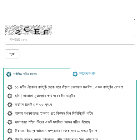
সর্বশেষ সংবাদ
সর্বাধিক পঠিত সংবাদ
১১ দলীয় ঐক্যের কর্মসূচি থেকে সরে দাঁড়াল খেলাফত মজলিস, একক কর্মসূচির ঘোষণা
ছবি | কারবালা মুয়াল্লার পথে আরবাঈন যাত্রীরা
জর্ডানে তিনটি এফ-৩৫ ধ্বংস
গাজায় দখলদারদের হামলায় দুই শিশুসহ তিন ফিলিস্তিনি শহীদ
দখলদাররা পশ্চিম তীরের একটি মসজিদে আগুন ধরিয়ে দিয়েছে
ইরানের বিরুদ্ধে অভিযান সম্প্রসারণ থেকে সরে এসেছেন ট্রাম্প
ইরাকি আলেম সমাজ আমেরিকা-সৌদি আগ্রাসনের নিন্দা জানিয়েছে