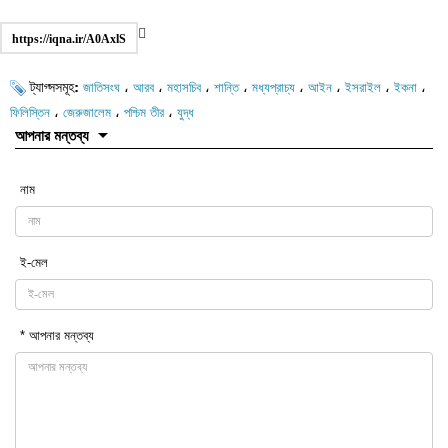
https://iqna.ir/A0AxlS
ট্যাগ্সসমূহ:
،
،
،
،
،
،
،
،
জাতিসংঘ
আরব
মহাসচিব
শান্তি
মধ্যপ্রাচ্য
আইন
ইসরাইল
ইকনা
،
،
،
ফিলিস্তিন
জেরুজালেম
পশ্চিম তীর
যুদ্ধ
আপনার মন্তব্য
নাম
ই-মেল
* আপনার মন্তব্য