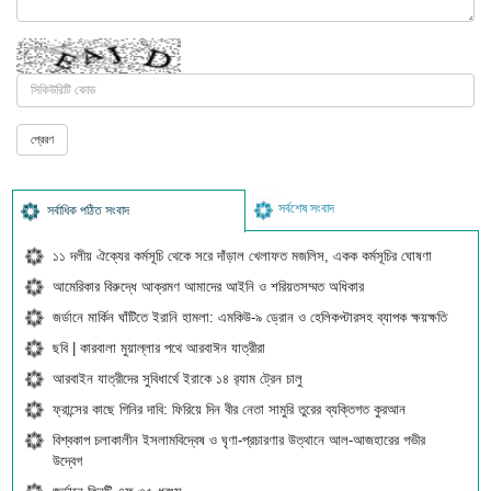
সর্বশেষ সংবাদ
সর্বাধিক পঠিত সংবাদ
১১ দলীয় ঐক্যের কর্মসূচি থেকে সরে দাঁড়াল খেলাফত মজলিস, একক কর্মসূচির ঘোষণা
আমেরিকার বিরুদ্ধে আক্রমণ আমাদের আইনি ও শরিয়তসম্মত অধিকার
জর্ডানে মার্কিন ঘাঁটিতে ইরানি হামলা: এমকিউ-৯ ড্রোন ও হেলিকপ্টারসহ ব্যাপক ক্ষয়ক্ষতি
ছবি | কারবালা মুয়াল্লার পথে আরবাঈন যাত্রীরা
আরবাইন যাত্রীদের সুবিধার্থে ইরাকে ১৪ র‍্যাম ট্রেন চালু
ফ্রান্সের কাছে গিনির দাবি: ফিরিয়ে দিন বীর নেতা সামুরি তুরের ব্যক্তিগত কুরআন
বিশ্বকাপ চলাকালীন ইসলামবিদ্বেষ ও ঘৃণা-প্রচারণার উত্থানে আল-আজহারের গভীর
উদ্বেগ