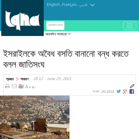
English
Français
.
.
فارسی
باز
ডেস্কটপ ভার্শন
و
আরবাঈন পদযাত্রা শান্তি বিস্তারের জনকূটনীতির প্রকাশ
بسته
کردن
ইসরাইলকে অবৈধ বসতি বানানো বন্ধ করতে
منو
বলল জাতিসংঘ
20:12 - June 25, 2021
প্রচ্ছদ
সাধারণ
2613018
সংবাদ: