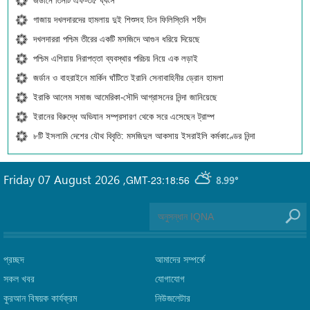
জর্ডানে তিনটি এফ-৩৫ ধ্বংস
গাজায় দখলদারদের হামলায় দুই শিশুসহ তিন ফিলিস্তিনি শহীদ
দখলদাররা পশ্চিম তীরের একটি মসজিদে আগুন ধরিয়ে দিয়েছে
পশ্চিম এশিয়ায় নিরাপত্তা ব্যবস্থার পরিচয় নিয়ে এক লড়াই
জর্ডান ও বাহরাইনে মার্কিন ঘাঁটিতে ইরানি সেনাবাহিনীর ড্রোন হামলা
ইরাকি আলেম সমাজ আমেরিকা-সৌদি আগ্রাসনের নিন্দা জানিয়েছে
ইরানের বিরুদ্ধে অভিযান সম্প্রসারণ থেকে সরে এসেছেন ট্রাম্প
৮টি ইসলামি দেশের যৌথ বিবৃতি: মসজিদুল আকসায় ইসরাইলি কর্মকাণ্ডের নিন্দা
Friday 07 August 2026
,
GMT-23:18:56
8.99°
প্রচ্ছদ
আমাদের সম্পর্কে
সকল খবর
যোগাযোগ
কুরআন বিষয়ক কার্যক্রম
নিউজলেটার