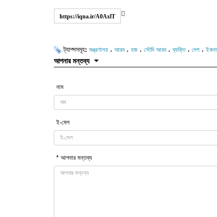
https://iqna.ir/A0AxlT
ট্যাগ্সসমূহ:
،
،
،
،
،
،
মন্ত্রণালয়
আরব
হজ
সৌদি আরব
ব্যক্তি
দেশ
ইকনা
আপনার মন্তব্য
নাম
ই-মেল
* আপনার মন্তব্য