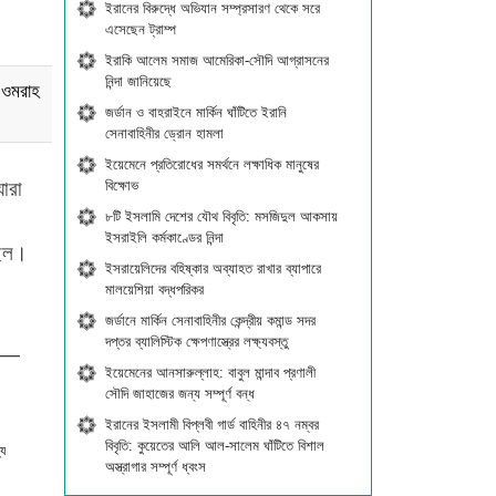
ইরানের বিরুদ্ধে অভিযান সম্প্রসারণ থেকে সরে
এসেছেন ট্রাম্প
ইরাকি আলেম সমাজ আমেরিকা-সৌদি আগ্রাসনের
নিন্দা জানিয়েছে
 ওমরাহ
জর্ডান ও বাহরাইনে মার্কিন ঘাঁটিতে ইরানি
সেনাবাহিনীর ড্রোন হামলা
ইয়েমেনে প্রতিরোধের সমর্থনে লক্ষাধিক মানুষের
ারা
বিক্ষোভ
৮টি ইসলামি দেশের যৌথ বিবৃতি: মসজিদুল আকসায়
ইসরাইলি কর্মকাণ্ডের নিন্দা
ছিল।
ইসরায়েলিদের বহিষ্কার অব্যাহত রাখার ব্যাপারে
মালয়েশিয়া বদ্ধপরিকর
জর্ডানে মার্কিন সেনাবাহিনীর কেন্দ্রীয় কমান্ড সদর
দপ্তর ব্যালিস্টিক ক্ষেপণাস্ত্রের লক্ষ্যবস্তু
িল—
ইয়েমেনের আনসারুল্লাহ: বাবুল মান্দাব প্রণালী
সৌদি জাহাজের জন্য সম্পূর্ণ বন্ধ
ইরানের ইসলামী বিপ্লবী গার্ড বাহিনীর ৪৭ নম্বর
বিবৃতি: কুয়েতের আলি আল-সালেম ঘাঁটিতে বিশাল
্য
অস্ত্রাগার সম্পূর্ণ ধ্বংস