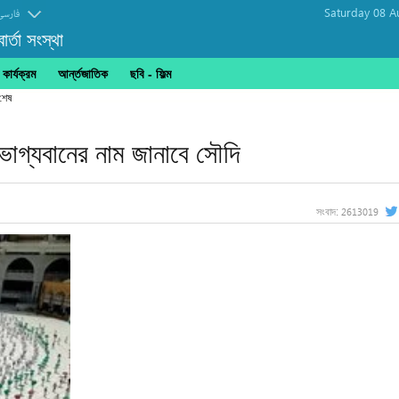
Saturday 08 A
فارسی
র্তা সংস্থা
ার্যক্রম
আর্ন্তজাতিক
ছবি‎ - ফিল্ম
 শেষ
াগ্যবানের নাম জানাবে সৌদি
2613019
সংবাদ: