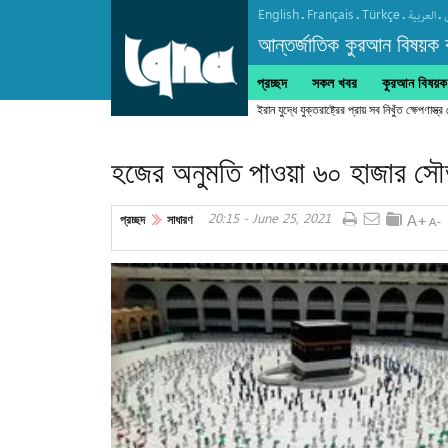
English
Français
Türkçe
.
.
.
.
العربیة
আন্তর্জাতিক কুরআন বিষয়ক বা
প্রচ্ছদ
সকল খবর
কুরআন বিষয়ক ক
ইরান যুদ্ধে যুক্তরাষ্ট্রের প্রায় সব নিখুঁত ক্ষেপণাস্ত্র
হজের অনুমতি পাওয়া ৬০ হাজার সৌভ
20:15 - June 25, 2021
প্রচ্ছদ
সাধারণ