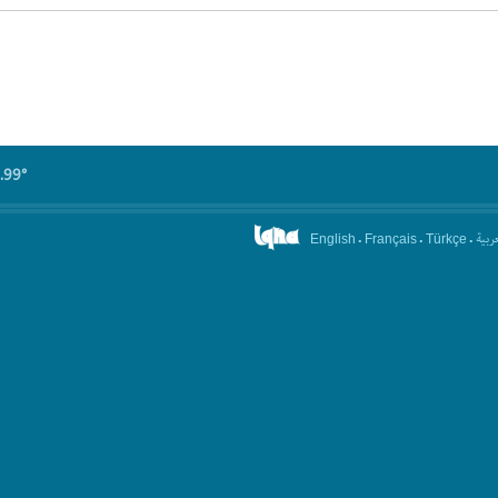
.99°
.
.
.
عربیة
English
Français
Türkçe