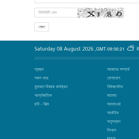
Saturday 08 August 2026
,
GMT-09:06:21
8
প্রচ্ছদ
আমাদের সম্পর্কে
সকল খবর
যোগাযোগ
কুরআন বিষয়ক কার্যক্রম
নিউজলেটার
আর্ন্তজাতিক
মতামত
ছবি‎ - ফিল্ম
আবহাওয়া
আর্কাইভ
অনুসন্ধান
লিংক্‌স
RSS