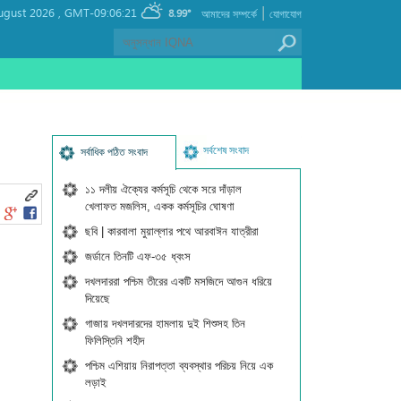
|
ugust 2026 ,
GMT-09:06:21
8.99°
আমাদের সম্পর্কে
যোগাযোগ
সর্বশেষ সংবাদ
সর্বাধিক পঠিত সংবাদ
১১ দলীয় ঐক্যের কর্মসূচি থেকে সরে দাঁড়াল
খেলাফত মজলিস, একক কর্মসূচির ঘোষণা
ছবি | কারবালা মুয়াল্লার পথে আরবাঈন যাত্রীরা
জর্ডানে তিনটি এফ-৩৫ ধ্বংস
দখলদাররা পশ্চিম তীরের একটি মসজিদে আগুন ধরিয়ে
দিয়েছে
গাজায় দখলদারদের হামলায় দুই শিশুসহ তিন
ফিলিস্তিনি শহীদ
পশ্চিম এশিয়ায় নিরাপত্তা ব্যবস্থার পরিচয় নিয়ে এক
লড়াই