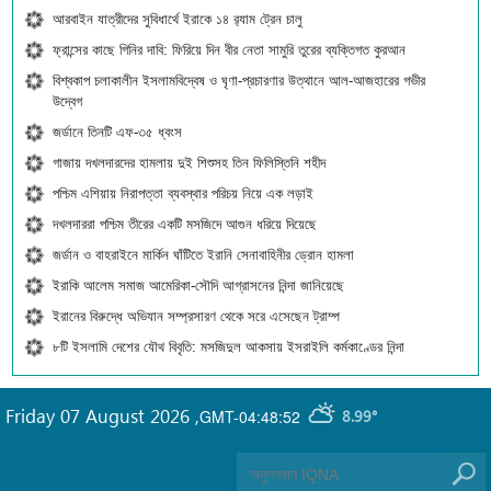
আরবাইন যাত্রীদের সুবিধার্থে ইরাকে ১৪ র‍্যাম ট্রেন চালু
ফ্রান্সের কাছে গিনির দাবি: ফিরিয়ে দিন বীর নেতা সামুরি তুরের ব্যক্তিগত কুরআন
বিশ্বকাপ চলাকালীন ইসলামবিদ্বেষ ও ঘৃণা-প্রচারণার উত্থানে আল-আজহারের গভীর
উদ্বেগ
জর্ডানে তিনটি এফ-৩৫ ধ্বংস
গাজায় দখলদারদের হামলায় দুই শিশুসহ তিন ফিলিস্তিনি শহীদ
পশ্চিম এশিয়ায় নিরাপত্তা ব্যবস্থার পরিচয় নিয়ে এক লড়াই
দখলদাররা পশ্চিম তীরের একটি মসজিদে আগুন ধরিয়ে দিয়েছে
জর্ডান ও বাহরাইনে মার্কিন ঘাঁটিতে ইরানি সেনাবাহিনীর ড্রোন হামলা
ইরাকি আলেম সমাজ আমেরিকা-সৌদি আগ্রাসনের নিন্দা জানিয়েছে
ইরানের বিরুদ্ধে অভিযান সম্প্রসারণ থেকে সরে এসেছেন ট্রাম্প
৮টি ইসলামি দেশের যৌথ বিবৃতি: মসজিদুল আকসায় ইসরাইলি কর্মকাণ্ডের নিন্দা
Friday 07 August 2026
,
GMT-04:48:52
8.99°