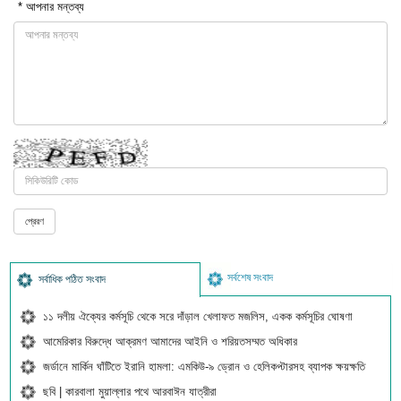
* আপনার মন্তব্য
সর্বশেষ সংবাদ
সর্বাধিক পঠিত সংবাদ
১১ দলীয় ঐক্যের কর্মসূচি থেকে সরে দাঁড়াল খেলাফত মজলিস, একক কর্মসূচির ঘোষণা
আমেরিকার বিরুদ্ধে আক্রমণ আমাদের আইনি ও শরিয়তসম্মত অধিকার
জর্ডানে মার্কিন ঘাঁটিতে ইরানি হামলা: এমকিউ-৯ ড্রোন ও হেলিকপ্টারসহ ব্যাপক ক্ষয়ক্ষতি
ছবি | কারবালা মুয়াল্লার পথে আরবাঈন যাত্রীরা