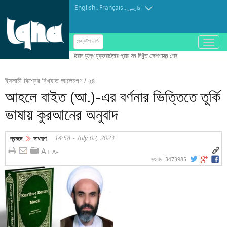
English
Français
.
.
فارسی
باز
ডেস্কটপ ভার্শন
و
بسته
کردن
ইসলামী বিশ্বের বিখ্যাত আলেমগণ / ২৪
منو
আহলে বাইত (আ.)-এর বর্ণনার ভিত্তিতে তুর্কি
ভাষায় কুরআনের অনুবাদ
14:58 - July 02, 2023
প্রচ্ছদ
সাধারণ
3473985
সংবাদ: