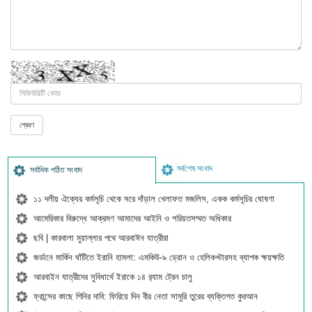
সর্বশেষ সংবাদ
সর্বাধিক পঠিত সংবাদ
১১ দলীয় ঐক্যের কর্মসূচি থেকে সরে দাঁড়াল খেলাফত মজলিস, একক কর্মসূচির ঘোষণা
আমেরিকার বিরুদ্ধে আক্রমণ আমাদের আইনি ও শরিয়তসম্মত অধিকার
ছবি | কারবালা মুয়াল্লার পথে আরবাঈন যাত্রীরা
জর্ডানে মার্কিন ঘাঁটিতে ইরানি হামলা: এমকিউ-৯ ড্রোন ও হেলিকপ্টারসহ ব্যাপক ক্ষয়ক্ষতি
আরবাইন যাত্রীদের সুবিধার্থে ইরাকে ১৪ র‍্যাম ট্রেন চালু
ফ্রান্সের কাছে গিনির দাবি: ফিরিয়ে দিন বীর নেতা সামুরি তুরের ব্যক্তিগত কুরআন