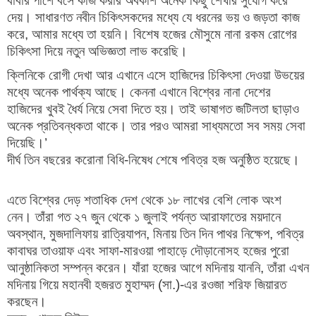
বাবার পাশে বসে কাজ করার অবকাশ অনেক কিছু শেখার সুযোগ করে
দেয়। সাধারণত নবীন চিকিৎসকদের মধ্যে যে ধরনের ভয় ও জড়তা কাজ
করে, আমার মধ্যে তা হয়নি। বিশেষ হজের মৌসুমে নানা রকম রোগের
চিকিৎসা দিয়ে নতুন অভিজ্ঞতা লাভ করেছি।
ক্লিনিকে রোগী দেখা আর এখানে এসে হাজিদের চিকিৎসা দেওয়া উভয়ের
মধ্যে অনেক পার্থক্য আছে। কেননা এখানে বিশ্বের নানা দেশের
হাজিদের খুবই ধৈর্য নিয়ে সেবা দিতে হয়। তাই ভাষাগত জটিলতা ছাড়াও
অনেক প্রতিবন্ধকতা থাকে। তার পরও আমরা সাধ্যমতো সব সময় সেবা
দিয়েছি।’
দীর্ঘ তিন বছরের করোনা বিধি-নিষেধ শেষে পবিত্র হজ অনুষ্ঠিত হয়েছে।
এতে বিশ্বের দেড় শতাধিক দেশ থেকে ১৮ লাখের বেশি লোক অংশ
নেন। তাঁরা গত ২৭ জুন থেকে ১ জুলাই পর্যন্ত আরাফাতের ময়দানে
অবস্থান, মুজদালিফায় রাত্রিযাপন, মিনায় তিন দিন পাথর নিক্ষেপ, পবিত্র
কাবাঘর তাওয়াফ এবং সাফা-মারওয়া পাহাড়ে দৌড়ানোসহ হজের পুরো
আনুষ্ঠানিকতা সম্পন্ন করেন। যাঁরা হজের আগে মদিনায় যাননি, তাঁরা এখন
মদিনায় গিয়ে মহানবী হজরত মুহাম্মদ (সা.)-এর রওজা শরিফ জিয়ারত
করছেন।