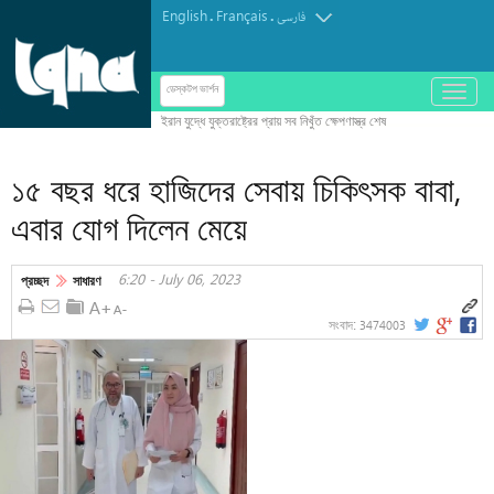
English
Français
.
.
فارسی
باز
ডেস্কটপ ভার্শন
و
بسته
کردن
১৫ বছর ধরে হাজিদের সেবায় চিকিৎসক বাবা,
منو
এবার যোগ দিলেন মেয়ে
6:20 - July 06, 2023
প্রচ্ছদ
সাধারণ
3474003
সংবাদ: