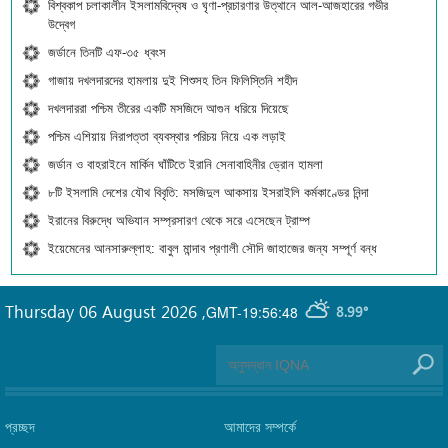
বিশ্বকাপ চলাকালীন ইসলামবিদ্বেষ ও ঘৃণা-প্রচারণার উত্থানে আল-আজহারের গভীর
উদ্বেগ
জর্ডানে তিনটি এফ-৩৫ ধ্বংস
গাজায় দখলদারদের হামলায় দুই শিশুসহ তিন ফিলিস্তিনি শহীদ
দখলদাররা পশ্চিম তীরের একটি মসজিদে আগুন ধরিয়ে দিয়েছে
পশ্চিম এশিয়ায় নিরাপত্তা ব্যবস্থার পরিচয় নিয়ে এক লড়াই
জর্ডান ও বাহরাইনে মার্কিন ঘাঁটিতে ইরানি সেনাবাহিনীর ড্রোন হামলা
৮টি ইসলামি দেশের যৌথ বিবৃতি: মসজিদুল আকসায় ইসরাইলি কর্মকাণ্ডের নিন্দা
ইরানের বিরুদ্ধে অভিযান সম্প্রসারণ থেকে সরে এসেছেন ট্রাম্প
ইয়েমেনের আনসারুল্লাহ: বাবুল মান্দাব প্রণালী সৌদি জাহাজের জন্য সম্পূর্ণ বন্ধ
Thursday 06 August 2026
,
GMT-19:56:48
8.99°
প্রচ্ছদ
আমাদের সম্পর্কে