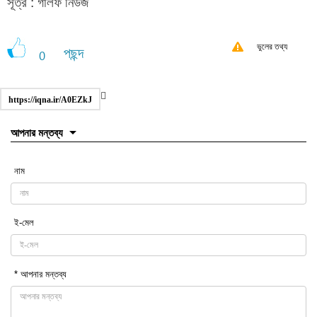
সূত্র : গালফ নিউজ
ভুলের তথ্য
পছন্দ
0
https://iqna.ir/A0EZkJ
আপনার মন্তব্য
নাম
ই-মেল
* আপনার মন্তব্য