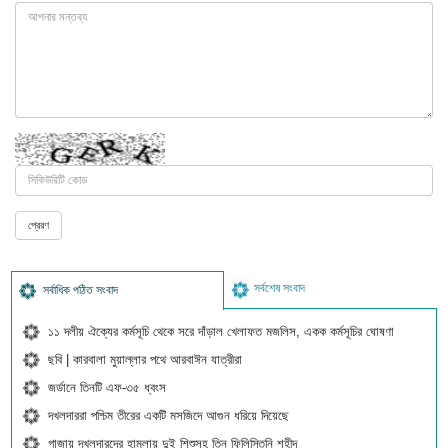
সর্বশেষ সংবাদ
সর্বাধিক পঠিত সংবাদ
১১ দলীয় ঐক্যের কর্মসূচি থেকে সরে দাঁড়াল খেলাফত মজলিস, একক কর্মসূচির ঘোষণা
ছবি | কারবালা মুয়াল্লার পথে আরবাঈন যাত্রীরা
জর্ডানে তিনটি এফ-৩৫ ধ্বংস
দখলদাররা পশ্চিম তীরের একটি মসজিদে আগুন ধরিয়ে দিয়েছে
গাজায় দখলদারদের হামলায় দুই শিশুসহ তিন ফিলিস্তিনি শহীদ