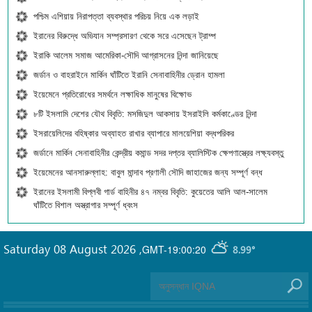
পশ্চিম এশিয়ায় নিরাপত্তা ব্যবস্থার পরিচয় নিয়ে এক লড়াই
ইরানের বিরুদ্ধে অভিযান সম্প্রসারণ থেকে সরে এসেছেন ট্রাম্প
ইরাকি আলেম সমাজ আমেরিকা-সৌদি আগ্রাসনের নিন্দা জানিয়েছে
জর্ডান ও বাহরাইনে মার্কিন ঘাঁটিতে ইরানি সেনাবাহিনীর ড্রোন হামলা
ইয়েমেনে প্রতিরোধের সমর্থনে লক্ষাধিক মানুষের বিক্ষোভ
৮টি ইসলামি দেশের যৌথ বিবৃতি: মসজিদুল আকসায় ইসরাইলি কর্মকাণ্ডের নিন্দা
ইসরায়েলিদের বহিষ্কার অব্যাহত রাখার ব্যাপারে মালয়েশিয়া বদ্ধপরিকর
জর্ডানে মার্কিন সেনাবাহিনীর কেন্দ্রীয় কমান্ড সদর দপ্তর ব্যালিস্টিক ক্ষেপণাস্ত্রের লক্ষ্যবস্তু
ইয়েমেনের আনসারুল্লাহ: বাবুল মান্দাব প্রণালী সৌদি জাহাজের জন্য সম্পূর্ণ বন্ধ
ইরানের ইসলামী বিপ্লবী গার্ড বাহিনীর ৪৭ নম্বর বিবৃতি: কুয়েতের আলি আল-সালেম
ঘাঁটিতে বিশাল অস্ত্রাগার সম্পূর্ণ ধ্বংস
Saturday 08 August 2026
,
GMT-19:00:20
8.99°