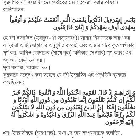
ক্রমাগত বনী ইসরাইলদের অতীতের নেয়ামতস্মরণ করার আহ্বান
জানিয়েছেন:
يَابَنىِ إِسْرَءِيلَ اذْكُرُواْ نِعْمَتىَ الَّتىِ أَنْعَمْتُ عَلَيْكمُ وَ أَوْفُواْ
بِعَهْدِى أُوفِ بِعَهْدِكُمْ وَ إِيَّاىَ فَارْهَبُون
হে বনী ইসরাইল (ইয়াকুব-এর সন্তানবর্গ)! আমার নিয়ামতকে স্মরণ কর
যা দ্বারা আমি তোমাদের অনুগৃহীত করেছি এবং আমার সাথে কৃত অঙ্গীকার
পূর্ণ কর, আমিও তোমাদের (সাথে কৃত) অঙ্গীকার (সওয়াব) পূর্ণ করব; এবং
শুধু আমাকেই ভয় কর।
সূরা বাকারা, আয়াত: ৪০।
কুরআনে উল্লেখ করা হয়েছে যে নবী ইব্রাহিম এই পদ্ধতিটি ব্যবহার
করেছিলেন:
وَ إِبْرَاهِيمَ إِذْ قَالَ لِقَوْمِهِ اعْبُدُواْ اللَّهَ وَ اتَّقُوهُ ذَالِكُمْ خَيرٌ
لَّكُمْ إِن كُنتُمْ تَعْلَمُونَ إِنَّمَا تَعْبُدُونَ مِن دُونِ اللَّهِ أَوْثَانًا وَ
تخْلُقُونَ إِفْكا إِنَّ الَّذِينَ تَعْبُدُونَ مِن دُونِ اللَّهِ لَا يَمْلِكُونَ
لَكُمْ رِزْقًا فَابْتَغُواْ عِندَ اللَّهِ الرِّزْقَ وَ اعْبُدُوهُ وَ اشْكُرُواْ لَهُ
إِلَيْهِ تُرْجَعُون
এবং ইবরাহীমকে (স্মরণ কর), যখন সে তার সম্প্রদায়কে বলেছিল,