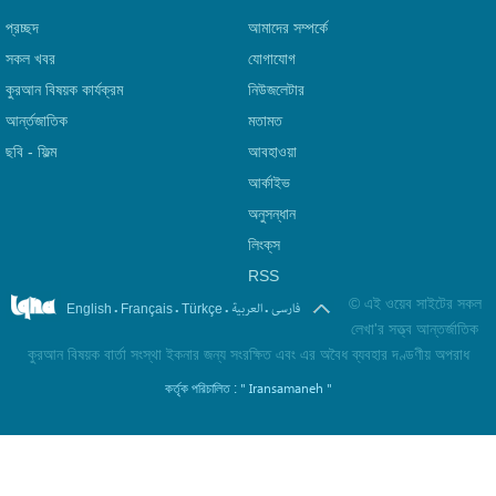
প্রচ্ছদ
আমাদের সম্পর্কে
সকল খবর
যোগাযোগ
কুরআন বিষয়ক কার্যক্রম
নিউজলেটার
আর্ন্তজাতিক
মতামত
ছবি‎ - ফিল্ম
আবহাওয়া
আর্কাইভ
অনুসন্ধান
লিংক্‌স
RSS
©
এই ওয়েব সাইটের সকল
.
.
.
.
فارسی
العربیة
English
Français
Türkçe
লেখা'র সত্ত্ব আন্তর্জাতিক
কুরআন বিষয়ক বার্তা সংস্থা ইকনার জন্য সংরক্ষিত এবং এর অবৈধ ব্যবহার দণ্ডণীয় অপরাধ
" Iransamaneh "
কর্তৃক পরিচালিত :