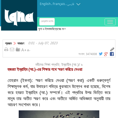
English
Français
.
.
فارسی
باز
ডেস্কটপ ভার্শন
و
ঘৃণা ও ইসলামবিদ্বেষের নতুন নজির সিন্সিনাটির ওয়েস্টউড
بسته
কেন্দ্রে ভাঙচুর-চুরি, কর্মকর্তাদের তীব্র নিন্দা
کردن
0:01 - July 07, 2023
منو
প্রচ্ছদ
সাধারণ
3474008
সংবাদ:
নবীদের শিক্ষা পদ্ধতি; ইব্রাহীম (আ.)/ ৯
হজরত ইব্রাহিম (আ.)-এর শিক্ষার পথে স্মরণ করিয়ে দেওয়া
তেহরান (ইকনা): স্মরণ করিয়ে দেওয়া (স্মরণ করা) একটি গুরুত্বপূর্ণ
শিক্ষামূলক কর্ম, যার উদাহরণ পবিত্র কুরআনে উল্লেখ করা হয়েছে, বিশেষ
করে হযরত ইব্রাহিম (আ.) সম্পর্কে। এই পদ্ধতির উপর ভিত্তি করে
মানুষ তার অতীত স্মরণ করে এবং অতীতে অর্জিত অভিজ্ঞতা অনুযায়ী তার
আচরণ সংশোধন করে।