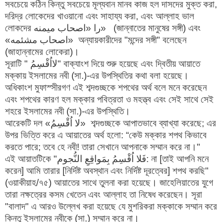
সবচেয়ে কঠিন কিন্তু সবচেয়ে মূল্যবান মানব কাজ হল দাসদের মুক্ত করা,
দরিদ্র লোকেদের খাওয়ানো এবং সাহায্য করা, এবং আল্লাহ ভাল
লোকদের را «اصحاب میمنه» (জান্নাতের মানুষের সঙ্গী) এবং
«اصحاب مشئمه» অন্যায়কারীদের "মন্দের সঙ্গী" বলেছেন
(জাহান্নামের লোকেরা)।
সূরাটি " لااُقْسِم‌ُ" বাক্যাংশ দিয়ে শুরু হয়েছে এবং দ্বিতীয় আয়াতে
মক্কায় ইসলামের নবী (সা.)-এর উপস্থিতির কথা বলা হয়েছে।
অধিকাংশ মুফাস্সীরগণ এই শব্দগুচ্ছকে শপথের অর্থ বলে মনে করেছেন
এবং শপথের কারণ হল মক্কার পবিত্রতা ও মহত্ত্ব এবং সেই সাথে সেই
শহরে ইসলামের নবী (সা.)-এর উপস্থিতি।
আরেকটি দল «لا اُقْسِم‌ُ» শব্দগুচ্ছকে আপাতভাবে ব্যাখ্যা করেছে; এর
উপর ভিত্তি করে এ আয়াতের অর্থ হলো: “কেউ মক্কার শপথ কিভাবে
করতে পারে; তবে হে নবী! তারা সেখানে আপনাকে সম্মান করে না।"
এই আয়াতটিকে "فَلا اُقْسِم‌ُ بِمَواقِع‌ِ النُّجوم: না [তাই আপনি মনে
করেন] আমি তারার [নির্দিষ্ট অবস্থান এবং নির্দিষ্ট দূরত্বের] শপথ করছি"
(ওয়াকীয়াহ/৭৫) আয়াতের সাথে তুলনা করা হয়েছে। জাহেলিয়াতের যুগে
তারা নক্ষত্রের কসম খেতেন এবং আল্লাহ তা নিষেধ করেছেন। সূরা
"বালাদ" এ আরও উল্লেখ করা হয়েছে যে মুশরিকরা মক্কাকে সম্মান করে
কিন্তু ইসলামের নবীকে (সা.) সম্মান করে না।