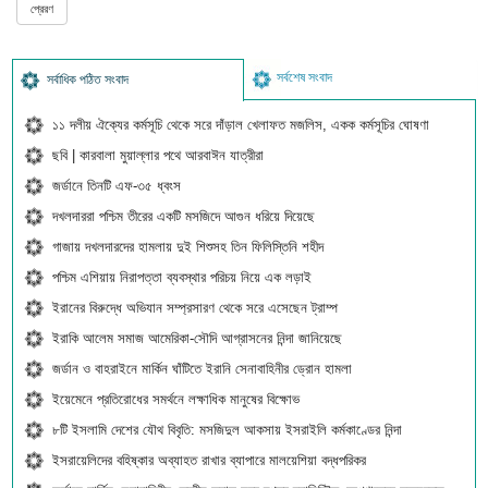
সর্বশেষ সংবাদ
সর্বাধিক পঠিত সংবাদ
১১ দলীয় ঐক্যের কর্মসূচি থেকে সরে দাঁড়াল খেলাফত মজলিস, একক কর্মসূচির ঘোষণা
ছবি | কারবালা মুয়াল্লার পথে আরবাঈন যাত্রীরা
জর্ডানে তিনটি এফ-৩৫ ধ্বংস
দখলদাররা পশ্চিম তীরের একটি মসজিদে আগুন ধরিয়ে দিয়েছে
গাজায় দখলদারদের হামলায় দুই শিশুসহ তিন ফিলিস্তিনি শহীদ
পশ্চিম এশিয়ায় নিরাপত্তা ব্যবস্থার পরিচয় নিয়ে এক লড়াই
ইরানের বিরুদ্ধে অভিযান সম্প্রসারণ থেকে সরে এসেছেন ট্রাম্প
ইরাকি আলেম সমাজ আমেরিকা-সৌদি আগ্রাসনের নিন্দা জানিয়েছে
জর্ডান ও বাহরাইনে মার্কিন ঘাঁটিতে ইরানি সেনাবাহিনীর ড্রোন হামলা
ইয়েমেনে প্রতিরোধের সমর্থনে লক্ষাধিক মানুষের বিক্ষোভ
৮টি ইসলামি দেশের যৌথ বিবৃতি: মসজিদুল আকসায় ইসরাইলি কর্মকাণ্ডের নিন্দা
ইসরায়েলিদের বহিষ্কার অব্যাহত রাখার ব্যাপারে মালয়েশিয়া বদ্ধপরিকর