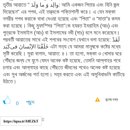
তৃতীয় আয়াতে " والِد وَ ما وَلَدَ: আমি একজন পিতার এবং যিনি জন্ম
দিয়েছেন" এর শপথ, এই তত্ত্বকে শক্তিশালী করে। এ যেন মক্কা
নগরীর শপথ করাকে বাধা দেওয়া হয়েছে এবং “পিতা” ও “মাতা”র কসম
করা হয়েছে। কিছু মুফাস্সির "পিতা"কে হযরত ইবরাহিম (আঃ) এবং
পুত্রকে ইসমাইল (আঃ) বা ইসলামের নবী (সাঃ) বলে মনে করেছেন।
পরবর্তী আয়াতের সাথে এই শপথের সংযোগ যেখানে বলা হয়েছে: لَقَدْ
خَلَقْنَا الاِنْسان‌َ فی‌کَبَد এটা সত্য যে আমরা মানুষকে কষ্টের মধ্যে
সৃষ্টি করেছি। সুরা বালাদ, আয়াত: ৪। তা হলো, মক্কা ও খোদার ঘরে
পৌঁছার জন্য সে যুগে যেমন অনেক কষ্ট হয়েছে, তেমনি আল্লাহর পথে
চলার এবং আল্লাহর কাছে পৌঁছতে জীবনের পথেও অনেক কষ্ট হয়েছে
এবং সুখ অর্জনের শর্ত হলো। সহ্য করতে এবং এই অসুবিধাগুলি কাটিয়ে
উঠতে।
ভুলের তথ্য
পছন্দ
0
https://iqna.ir/A0EZkT