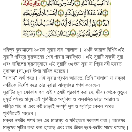
পবিত্র কুরআনের ৯০তম সূরার নাম ‍“বালাদ”। ২৯টি আয়াত বিশিষ্ট এই
সূরাটি পবিত্র কুরআনের শেষ পারায় অবস্থিত। এই সূরাটি মক্কী সূরা
এবং নাযিলের ক্রমানুসারে এই সূরাটি ৩৫তম সূরা যা প্রিয় নবী হযরত
মুহাম্মদ (সা.)এর উপর নাযিল হয়েছে।
"বালাদ" অর্থ শহর। এই সূরার প্রথম আয়াতে, তিনি "বালাদ" যা মক্কা
নগরীকে নির্দেশ করে তার দ্বারা আল্লাহর শপথ করেছেন।
সূরাটির মূল ফোকাস হল এই সত্যটি প্রকাশ করা যে, জীবন থেকে মৃত্যুর
মুহূর্ত পর্যন্ত মানুষ এই পৃথিবীতে অসুবিধা ও অস্বস্তি ছাড়া আরাম ও
শান্তি পায় না এবং কষ্ট ছাড়াই সম্পূর্ণ সুখ ও স্বস্তি কেবল পরের
পৃথিবীতেই সম্ভব।
মক্কা নগরীর শপথ হল এর মাহাত্ম্য ও পবিত্রতা প্রকাশ করা। অতঃপর
মানুষের সৃষ্টির কথা বলা হয়েছে এবং তার জীবন দুঃখ-কষ্টের সাথে রয়েছে।