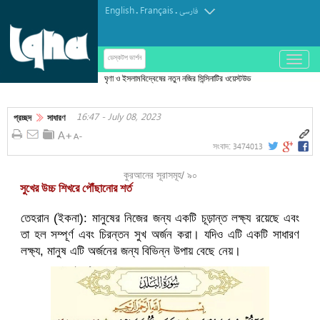
English
Français
.
.
فارسی
باز
ডেস্কটপ ভার্শন
و
ঘৃণা ও ইসলামবিদ্বেষের নতুন নজির সিন্সিনাটির ওয়েস্টউড
بسته
কেন্দ্রে ভাঙচুর-চুরি, কর্মকর্তাদের তীব্র নিন্দা
کردن
16:47 - July 08, 2023
منو
প্রচ্ছদ
সাধারণ
3474013
সংবাদ:
কুরআনের সূরাসমূহ/ ৯০
সুখের উচ্চ শিখরে পৌঁছানোর শর্ত
তেহরান (ইকনা): মানুষের নিজের জন্য একটি চূড়ান্ত লক্ষ্য রয়েছে এবং
তা হল সম্পূর্ণ এবং চিরন্তন সুখ অর্জন করা। যদিও এটি একটি সাধারণ
লক্ষ্য, মানুষ এটি অর্জনের জন্য বিভিন্ন উপায় বেছে নেয়।