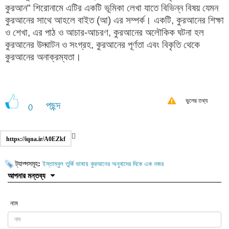
কুরআন" শিরোনামে এটির একটি ভূমিকা লেখা যাতে বিভিন্ন বিষয় যেমন
কুরআনের সাথে আহলে বাইত (আ) এর সম্পর্ক। একটি, কুরআনের শিক্ষা
ও শেখা, এর পাঠ ও আচার-আচরণ, কুরআনের অলৌকিক ঘটনা হল
কুরআনের উদ্ঘাটন ও সংগ্রহ, কুরআনের পূর্ণতা এবং বিকৃতি থেকে
কুরআনের অনাক্রম্যতা।
ভুলের তথ্য
পছন্দ
0
https://iqna.ir/A0EZkf
ট্যাগ্সসমূহ:
ইস্তাম্বুল তুর্কি ভাষায় কুরআনের অনুবাদের দিকে এক নজর
আপনার মন্তব্য
নাম