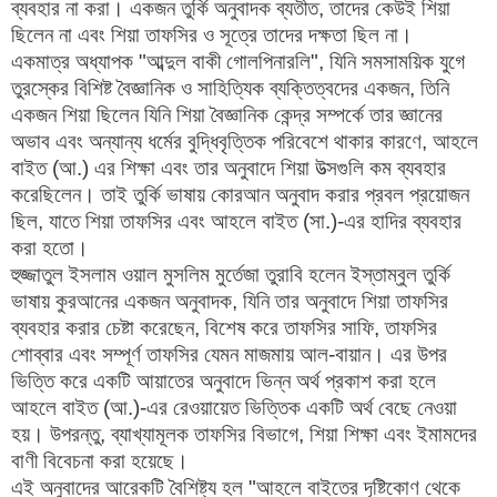
ব্যবহার না করা। একজন তুর্কি অনুবাদক ব্যতীত, তাদের কেউই শিয়া
ছিলেন না এবং শিয়া তাফসির ও সূত্রে তাদের দক্ষতা ছিল না।
একমাত্র অধ্যাপক "আব্দুল বাকী গোলপিনারলি", যিনি সমসাময়িক যুগে
তুরস্কের বিশিষ্ট বৈজ্ঞানিক ও সাহিত্যিক ব্যক্তিত্বদের একজন, তিনি
একজন শিয়া ছিলেন যিনি শিয়া বৈজ্ঞানিক কেন্দ্র সম্পর্কে তার জ্ঞানের
অভাব এবং অন্যান্য ধর্মের বুদ্ধিবৃত্তিক পরিবেশে থাকার কারণে, আহলে
বাইত (আ.) এর শিক্ষা এবং তার অনুবাদে শিয়া উত্সগুলি কম ব্যবহার
করেছিলেন। তাই তুর্কি ভাষায় কোরআন অনুবাদ করার প্রবল প্রয়োজন
ছিল, যাতে শিয়া তাফসির এবং আহলে বাইত (সা.)-এর হাদির ব্যবহার
করা হতো।
হুজ্জাতুল ইসলাম ওয়াল মুসলিম মুর্তেজা তুরাবি হলেন ইস্তাম্বুল তুর্কি
ভাষায় কুরআনের একজন অনুবাদক, যিনি তার অনুবাদে শিয়া তাফসির
ব্যবহার করার চেষ্টা করেছেন, বিশেষ করে তাফসির সাফি, তাফসির
শোব্বার এবং সম্পূর্ণ তাফসির যেমন মাজমায় আল-বায়ান। এর উপর
ভিত্তি করে একটি আয়াতের অনুবাদে ভিন্ন অর্থ প্রকাশ করা হলে
আহলে বাইত (আ.)-এর রেওয়ায়েত ভিত্তিক একটি অর্থ বেছে নেওয়া
হয়। উপরন্তু, ব্যাখ্যামূলক তাফসির বিভাগে, শিয়া শিক্ষা এবং ইমামদের
বাণী বিবেচনা করা হয়েছে।
এই অনুবাদের আরেকটি বৈশিষ্ট্য হল "আহলে বাইতের দৃষ্টিকোণ থেকে