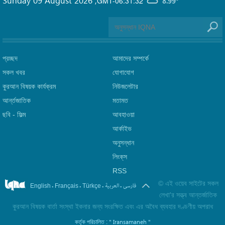
Sunday 09 August 2026
,
GMT-06:31:32
8.99°
প্রচ্ছদ
আমাদের সম্পর্কে
সকল খবর
যোগাযোগ
কুরআন বিষয়ক কার্যক্রম
নিউজলেটার
আর্ন্তজাতিক
মতামত
ছবি‎ - ফিল্ম
আবহাওয়া
আর্কাইভ
অনুসন্ধান
লিংক্‌স
RSS
©
এই ওয়েব সাইটের সকল
.
.
.
.
فارسی
العربیة
English
Français
Türkçe
লেখা'র সত্ত্ব আন্তর্জাতিক
কুরআন বিষয়ক বার্তা সংস্থা ইকনার জন্য সংরক্ষিত এবং এর অবৈধ ব্যবহার দণ্ডণীয় অপরাধ
" Iransamaneh "
কর্তৃক পরিচালিত :