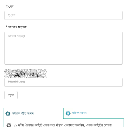
ই-মেল
* আপনার মন্তব্য
সর্বশেষ সংবাদ
সর্বাধিক পঠিত সংবাদ
১১ দলীয় ঐক্যের কর্মসূচি থেকে সরে দাঁড়াল খেলাফত মজলিস, একক কর্মসূচির ঘোষণা