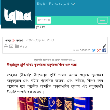
English
Français
.
.
فارسی
باز
ডেস্কটপ ভার্শন
و
ঘৃণা ও ইসলামবিদ্বেষের নতুন নজির সিন্সিনাটির ওয়েস্টউড
بسته
কেন্দ্রে ভাঙচুর-চুরি, কর্মকর্তাদের তীব্র নিন্দা
کردن
0:02 - July 10, 2023
منو
প্রচ্ছদ
সাধারণ
3474025
সংবাদ:
ইসলামী বিশ্বের বিখ্যাত আলেমগণ/২৫
ইস্তাম্বুল তুর্কি ভাষায় কুরআনের অনুবাদের দিকে এক নজর
তেহরান (ইকনা): ইস্তাম্বুল তুর্কি ভাষায় অনেক অনুবাদ তুরস্কের
অভ্যন্তরে এবং বাইরে প্রকাশিত হয়েছে, এবং অতীতে, বিশেষ করে
অটোমান যুগে প্রচলিত আক্ষরিক অনুবাদগুলির তুলনায় এই অনুবাদগুলি
উন্নতি পদ্ধতি করা হয়েছে।