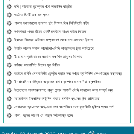
ছবি | কারবালা মুয়াল্লার পথে আরবাঈন যাত্রীরা
জর্ডানে তিনটি এফ-৩৫ ধ্বংস
গাজায় দখলদারদের হামলায় দুই শিশুসহ তিন ফিলিস্তিনি শহীদ
দখলদাররা পশ্চিম তীরের একটি মসজিদে আগুন ধরিয়ে দিয়েছে
ইরানের বিরুদ্ধে অভিযান সম্প্রসারণ থেকে সরে এসেছেন ট্রাম্প
ইরাকি আলেম সমাজ আমেরিকা-সৌদি আগ্রাসনের নিন্দা জানিয়েছে
ইয়েমেনে প্রতিরোধের সমর্থনে লক্ষাধিক মানুষের বিক্ষোভ
বর্ণবাদ: জায়োনিস্ট চিন্তার মূল ভিত্তি
জর্ডানে মার্কিন সেনাবাহিনীর কেন্দ্রীয় কমান্ড সদর দপ্তর ব্যালিস্টিক ক্ষেপণাস্ত্রের লক্ষ্যবস্তু
ইসরায়েলিদের বহিষ্কার অব্যাহত রাখার ব্যাপারে মালয়েশিয়া বদ্ধপরিকর
ইয়েমেনের আনসারুল্লাহ: বাবুল মান্দাব প্রণালী সৌদি জাহাজের জন্য সম্পূর্ণ বন্ধ
আমেরিকান ইসলামিক কাউন্সিল গাজায় মসজিদ ধ্বংসের নিন্দা জানিয়েছে
লেবাননের ভূখণ্ডগত অখণ্ডতা রক্ষা আমেরিকার সঙ্গে যুদ্ধবিরতি চুক্তির প্রথম শর্ত
গাজা: জন্মের আগেই যে প্রজন্ম ক্ষতিগ্রস্ত হচ্ছে