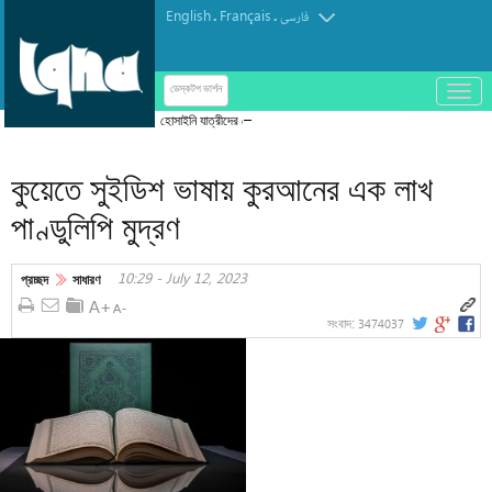
English
Français
.
.
فارسی
باز
ডেস্কটপ ভার্শন
و
হোসাইনি যাত্রীদের সেবার বর্ণনা
بسته
کردن
কুয়েতে সুইডিশ ভাষায় কুরআনের এক লাখ
منو
পাণ্ডুলিপি মুদ্রণ
10:29 - July 12, 2023
প্রচ্ছদ
সাধারণ
3474037
সংবাদ: