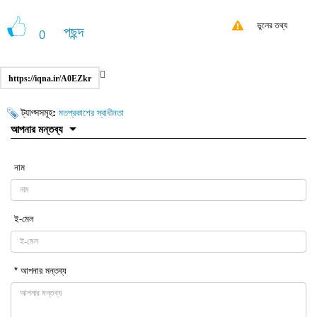
ভুলের তথ্য
পছন্দ
0
https://iqna.ir/A0EZkr
ট্যাগ্সসমূহ:
মতপ্রকাশের স্বাধীনতা
আপনার মন্তব্য
নাম
ই-মেল
* আপনার মন্তব্য