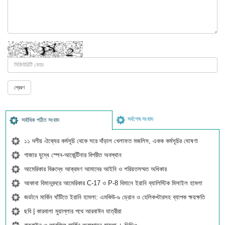
সর্বশেষ সংবাদ
সর্বাধিক পঠিত সংবাদ
১১ দলীয় ঐক্যের কর্মসূচি থেকে সরে দাঁড়াল খেলাফত মজলিস, একক কর্মসূচির ঘোষণা
গাজার যুদ্ধে স্পেন-আর্জেন্টিনার বিপরীত অবস্থান
আমেরিকার বিরুদ্ধে আক্রমণ আমাদের আইনি ও শরিয়তসম্মত অধিকার
আকাবা বিমানবন্দরে আমেরিকার C-17 ও P-8 বিমানে ইরানি ব্যালিস্টিক মিসাইল হামলা
জর্ডানে মার্কিন ঘাঁটিতে ইরানি হামলা: এমকিউ-৯ ড্রোন ও হেলিকপ্টারসহ ব্যাপক ক্ষয়ক্ষতি
ছবি | কারবালা মুয়াল্লার পথে আরবাঈন যাত্রীরা