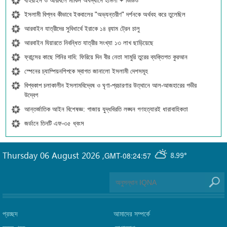
বাহরাইন ও আরবিলে মার্কিন অবস্থানে হামলা + ভিডিও
ইসলামী বিপ্লব কীভাবে ইকবালের "অভ্যন্তরীণ" দর্শনকে অর্থবহ করে তুলেছিল
আরবাইন যাত্রীদের সুবিধার্থে ইরাকে ১৪ র‍্যাম ট্রেন চালু
আরবাইন যিয়ারতে নিবন্ধিত যাত্রীর সংখ্যা ১৩ লাখ ছাড়িয়েছে
ফ্রান্সের কাছে গিনির দাবি: ফিরিয়ে দিন বীর নেতা সামুরি তুরের ব্যক্তিগত কুরআন
স্পেনের চ্যাম্পিয়নশিপকে স্বাগত জানালো ইসলামী দেশসমূহ
বিশ্বকাপ চলাকালীন ইসলামবিদ্বেষ ও ঘৃণা-প্রচারণার উত্থানে আল-আজহারের গভীর
উদ্বেগ
আন্তর্জাতিক আইন বিশেষজ্ঞ: গাজায় যুদ্ধবিরতি লঙ্ঘন গণহত্যারই ধারাবাহিকতা
জর্ডানে তিনটি এফ-৩৫ ধ্বংস
Thursday 06 August 2026
,
GMT-08:24:57
8.99°
প্রচ্ছদ
আমাদের সম্পর্কে