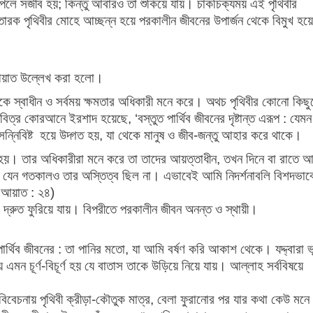
ি পেলে সজীব হয়; কিন্তু আবারও তা শুকিয়ে যায়। চাকচিক্যময় এই পৃথিবীর
্রতারক পৃথিবীর মোহে আচ্ছন্ন হয়ে পরকালীন জীবনের উপার্জন থেকে বিমুখ হয়ে
ি আয়াত উল্লেখ করা হলো।
জেকে স্বাধীন ও সর্বময় ক্ষমতার অধিকারী মনে করে। অথচ পৃথিবীর কোনো কিছ
বিত্র কোরআনে ইরশাদ হয়েছে, ‘বস্তুত পার্থিব জীবনের দৃষ্টান্ত এরূপ : যেম
ন সন্নিবিষ্ট হয়ে উদ্গত হয়, যা থেকে মানুষ ও জীব-জন্তু আহার করে থাকে।
হয়। তার অধিকারীরা মনে করে তা তাদের আয়ত্তাধীন, তখন দিনে বা রাতে 
ই, যেন গতকালও তার অস্তিত্ব ছিল না। এভাবেই আমি নিদর্শনাবলি বিশদভাব
, আয়াত : ২৪)
 যা দ্রুত ফুরিয়ে যায়। বিপরীতে পরকালীন জীবন অনন্ত ও স্থায়ী।
থিব জীবনের : তা পানির মতো, যা আমি বর্ষণ করি আকাশ থেকে। যদ্দ্বারা ভ
 এমন চূর্ণ-বিচূর্ণ হয় যে বাতাস তাকে উড়িয়ে নিয়ে যায়। আল্লাহ সর্ববিষয়ে
র বিবেচনায় পৃথিবী ক্রীড়া-কৌতুক মাত্র, বেলা ফুরানোর পর যার কথা কেউ মনে