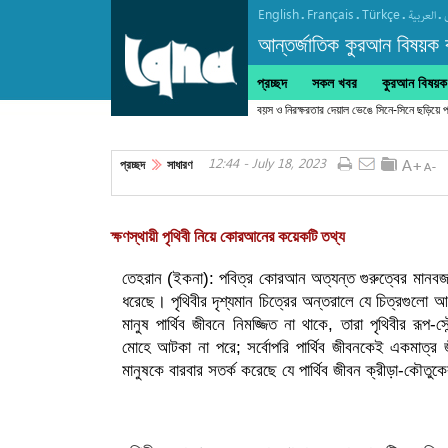
English
Français
Türkçe
.
.
.
.
العربیة
আন্তর্জাতিক কুরআন বিষয়ক বা
প্রচ্ছদ
সকল খবর
কুরআন বিষয়ক ক
বয়স ও নিরক্ষরতার দেয়াল ভেঙে সিনে-সিনে ছড়িয়ে 
12:44 - July 18, 2023
প্রচ্ছদ
সাধারণ
ক্ষণস্থায়ী পৃথিবী নিয়ে কোরআনের কয়েকটি তথ্য
তেহরান (ইকনা): পবিত্র কোরআন অত্যন্ত গুরুত্বের মানবজাত
ধরেছে। পৃথিবীর দৃশ্যমান চিত্রের অন্তরালে যে চিত্রগুলো 
মানুষ পার্থিব জীবনে নিমজ্জিত না থাকে, তারা পৃথিবীর রূপ-সৌন
মোহে আটকা না পরে; সর্বোপরি পার্থিব জীবনকেই একমাত
মানুষকে বারবার সতর্ক করেছে যে পার্থিব জীবন ক্রীড়া-কৌত