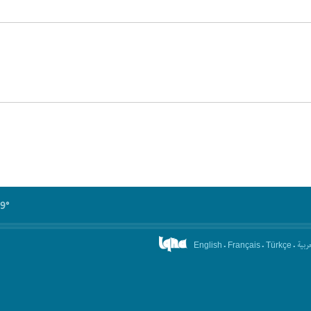
99°
.
.
.
عربیة
English
Français
Türkçe