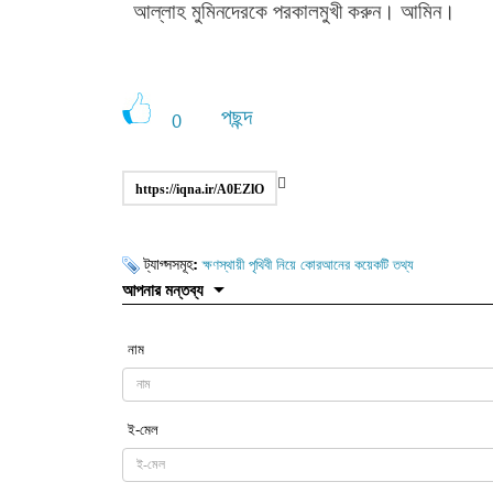
আল্লাহ মুমিনদেরকে পরকালমুখী করুন। আমিন।
পছন্দ
0
https://iqna.ir/A0EZlO
ট্যাগ্সসমূহ:
ক্ষণস্থায়ী পৃথিবী নিয়ে কোরআনের কয়েকটি তথ্য
আপনার মন্তব্য
নাম
ই-মেল