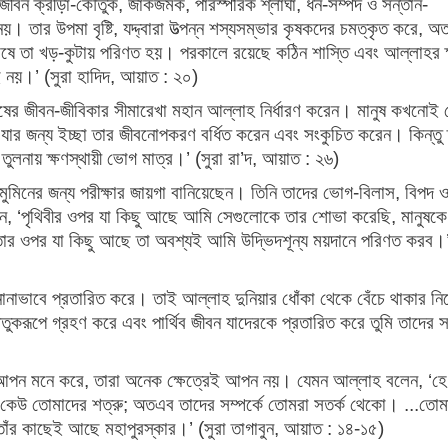
জীবন ক্রীড়া-কৌতুক, জাঁকজমক, পারস্পরিক শ্লাঘা, ধন-সম্পদ ও সন্তান-
য়। তার উপমা বৃষ্টি, যদ্দ্বারা উত্পন্ন শস্যসম্ভার কৃষকদের চমত্কৃত করে, অ
বশেষে তা খড়-কুটায় পরিণত হয়। পরকালে রয়েছে কঠিন শাস্তি এবং আল্লাহর ক
ছুই নয়।’ (সুরা হাদিদ, আয়াত : ২০)
নুষের জীবন-জীবিকার সীমারেখা মহান আল্লাহ নির্ধারণ করেন। মানুষ কখনোই 
যার জন্য ইচ্ছা তার জীবনোপকরণ বর্ধিত করেন এবং সংকুচিত করেন। কিন্তু 
তুলনায় ক্ষণস্থায়ী ভোগ মাত্র।’ (সুরা রা’দ, আয়াত : ২৬)
 মুমিনের জন্য পরীক্ষার জায়গা বানিয়েছেন। তিনি তাদের ভোগ-বিলাস, বিপদ 
েন, ‘পৃথিবীর ওপর যা কিছু আছে আমি সেগুলোকে তার শোভা করেছি, মানুষক
ঠ। তার ওপর যা কিছু আছে তা অবশ্যই আমি উদ্ভিদশূন্য ময়দানে পরিণত করব।’
 নানাভাবে প্রতারিত করে। তাই আল্লাহ দুনিয়ার ধোঁকা থেকে বেঁচে থাকার নির্
তুকরূপে গ্রহণ করে এবং পার্থিব জীবন যাদেরকে প্রতারিত করে তুমি তাদের 
ষ আপন মনে করে, তারা অনেক ক্ষেত্রেই আপন নয়। যেমন আল্লাহ বলেন, ‘হে
 কেউ কেউ তোমাদের শত্রু; অতএব তাদের সম্পর্কে তোমরা সতর্ক থেকো। ...তোম
 তাঁর কাছেই আছে মহাপুরস্কার।’ (সুরা তাগাবুন, আয়াত : ১৪-১৫)