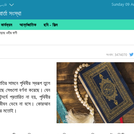
Sunday 09 A
فارسی
র্তা সংস্থা
ার্যক্রম
আর্ন্তজাতিক
ছবি‎ - ফিল্ম
পড়ছে ওহীর বাণী
3474070
সংবাদ:
ির সামনে পৃথিবীর স্বরূপ তুলে
আছে সেগুলো বর্ণনা করেছে। যেন
্দর্যে প্রতারিত না হয়, পৃথিবীর
্র জীবন ভেবে না বসে। কোরআন
ুকের মতোই।