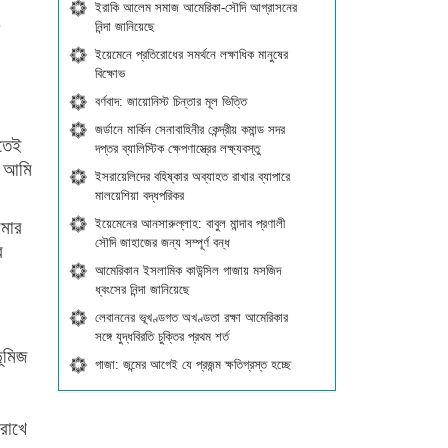
ইরাকি আলেম সমাজ আমেরিকা-সৌদি আগ্রাসনের
নিন্দা জানিয়েছে
ইয়েমেনে প্রতিরোধের সমর্থনে লক্ষাধিক মানুষের
বিক্ষোভ
বর্ণবাদ: জায়োনিস্ট চিন্তার মূল ভিত্তি
জর্ডানে মার্কিন সেনাবাহিনীর কেন্দ্রীয় কমান্ড সদর
ুতেই
দপ্তর ব্যালিস্টিক ক্ষেপণাস্ত্রের লক্ষ্যবস্তু
ন আমি
ইসরায়েলিদের বহিষ্কার অব্যাহত রাখার ব্যাপারে
মালয়েশিয়া বদ্ধপরিকর
ইয়েমেনের আনসারুল্লাহ: বাবুল মান্দাব প্রণালী
আমার
সৌদি জাহাজের জন্য সম্পূর্ণ বন্ধ
ে
আমেরিকান ইসলামিক কাউন্সিল গাজায় মসজিদ
ধ্বংসের নিন্দা জানিয়েছে
লেবাননের ভূখণ্ডগত অখণ্ডতা রক্ষা আমেরিকার
সঙ্গে যুদ্ধবিরতি চুক্তির প্রথম শর্ত
ূমিজ
গাজা: জন্মের আগেই যে প্রজন্ম ক্ষতিগ্রস্ত হচ্ছে
 রাখে