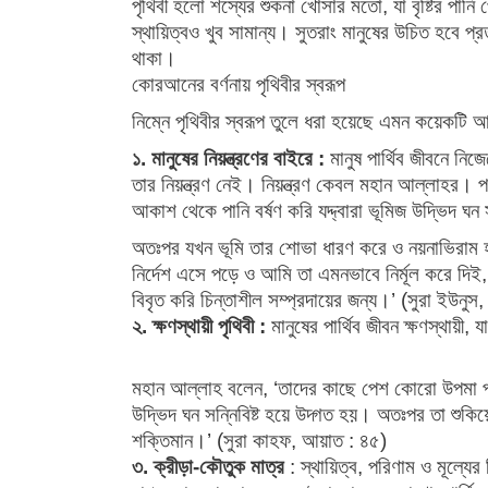
পৃথিবী হলো শস্যের শুকনা খোসার মতো, যা বৃষ্টির পান
স্থায়িত্বও খুব সামান্য। সুতরাং মানুষের উচিত হবে প
থাকা।
কোরআনের বর্ণনায় পৃথিবীর স্বরূপ
নিম্নে পৃথিবীর স্বরূপ তুলে ধরা হয়েছে এমন কয়েকট
১. মানুষের নিয়ন্ত্রণের বাইরে :
মানুষ পার্থিব জীবনে নি
তার নিয়ন্ত্রণ নেই। নিয়ন্ত্রণ কেবল মহান আল্লাহর। প
আকাশ থেকে পানি বর্ষণ করি যদ্দ্বারা ভূমিজ উদ্ভিদ ঘ
অতঃপর যখন ভূমি তার শোভা ধারণ করে ও নয়নাভিরাম 
নির্দেশ এসে পড়ে ও আমি তা এমনভাবে নির্মূল করে দি
বিবৃত করি চিন্তাশীল সম্প্রদায়ের জন্য।’ (সুরা ইউনুস
২. ক্ষণস্থায়ী পৃথিবী :
মানুষের পার্থিব জীবন ক্ষণস্থায়ী,
মহান আল্লাহ বলেন, ‘তাদের কাছে পেশ কোরো উপমা পার্
উদ্ভিদ ঘন সন্নিবিষ্ট হয়ে উদ্গত হয়। অতঃপর তা শুকিয়ে
শক্তিমান।’ (সুরা কাহফ, আয়াত : ৪৫)
৩. ক্রীড়া-কৌতুক মাত্র
: স্থায়িত্ব, পরিণাম ও মূল্যে