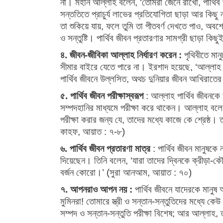
না। মহান আল্লাহ বলেন, ‘তোমরা জেনে রাখো, পার্থিব 
সন্ততিতে প্রাচুর্য লাভের প্রতিযোগিতা ছাড়া আর কিছু ন
তা শুকিয়ে যায়, ফলে তুমি তা পীতবর্ণ দেখতে পাও, অ
ও সন্তুষ্টি। পার্থিব জীবন প্রতারণার সামগ্রী ছাড়া কি
৪. জীবন-জীবিকা আল্লাহ নির্ধারণ করেন :
পৃথিবীতে মা
সীমার বাইরে যেতে পারে না। ইরশাদ হয়েছে, ‘আল্লাহ 
পার্থিব জীবনে উল্লসিত, অথচ দুনিয়ার জীবন আখিরাতের 
৫. পার্থিব জীবন পরীক্ষাস্বরূপ
: আল্লাহ পার্থিব জীবনকে
সম্পদহানির মাধ্যমে পরীক্ষা করে থাকেন। আল্লাহ বল
পরীক্ষা করার জন্য যে, তাদের মধ্যে কাজে কে শ্রেষ্
কাহফ, আয়াত : ৭-৮)
৬. পার্থিব জীবন প্রতারণা মাত্র
: পার্থিব জীবন মানুষকে
দিয়েছেন। তিনি বলেন, ‘যারা তাদের দ্বিনকে ক্রীড়া-কৌ
বর্জন কোরো।’ (সুরা আনআম, আয়াত : ৭০)
৭. আপনরাও আপন নয় :
পার্থিব জীবনে যাদেরকে মানু
মুমিনরা! তোমারে স্ত্রী ও সন্তান-সন্তুতিদের মধ্যে
সম্পদ ও সন্তান-সন্তুতি পরীক্ষা বিশেষ; আর আল্লাহ,