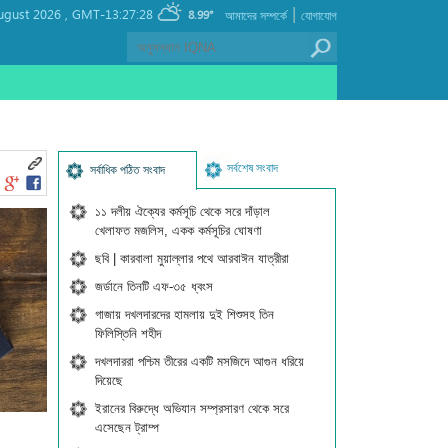
|
ugust 2026 ,
GMT-13:27:28
8.99°
আমাদের সম্পর্কে
যোগাযোগ
সর্বশেষ সংবাদ
সর্বাধিক পঠিত সংবাদ
১১ দলীয় ঐক্যের কর্মসূচি থেকে সরে দাঁড়াল
খেলাফত মজলিস, একক কর্মসূচির ঘোষণা
ছবি | কারবালা মুয়াল্লার পথে আরবাঈন যাত্রীরা
জর্ডানে তিনটি এফ-৩৫ ধ্বংস
গাজায় দখলদারদের হামলায় দুই শিশুসহ তিন
ফিলিস্তিনি শহীদ
দখলদাররা পশ্চিম তীরের একটি মসজিদে আগুন ধরিয়ে
দিয়েছে
ইরানের বিরুদ্ধে অভিযান সম্প্রসারণ থেকে সরে
এসেছেন ট্রাম্প