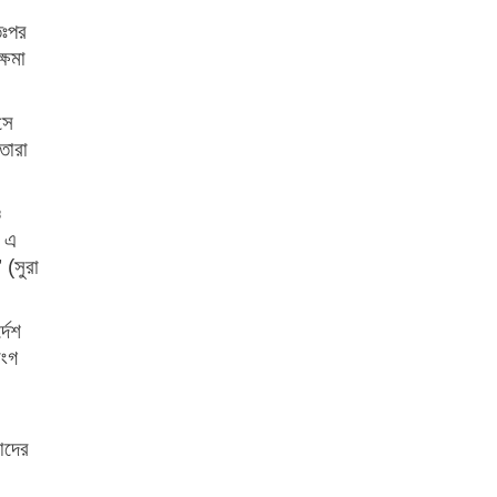
তঃপর
্ষমা
সে
তারা
ও
ে এ
 (সুরা
দেশ
সংগ
াদের