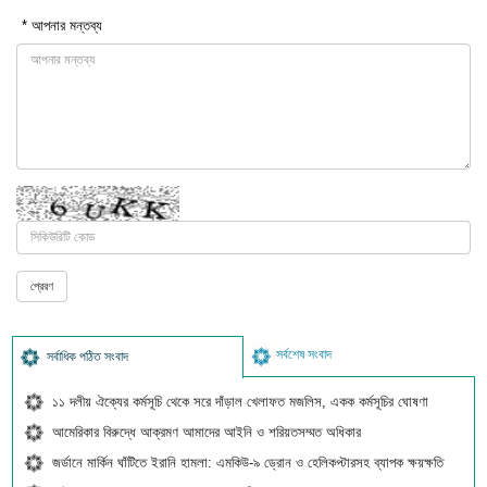
* আপনার মন্তব্য
সর্বশেষ সংবাদ
সর্বাধিক পঠিত সংবাদ
১১ দলীয় ঐক্যের কর্মসূচি থেকে সরে দাঁড়াল খেলাফত মজলিস, একক কর্মসূচির ঘোষণা
আমেরিকার বিরুদ্ধে আক্রমণ আমাদের আইনি ও শরিয়তসম্মত অধিকার
জর্ডানে মার্কিন ঘাঁটিতে ইরানি হামলা: এমকিউ-৯ ড্রোন ও হেলিকপ্টারসহ ব্যাপক ক্ষয়ক্ষতি