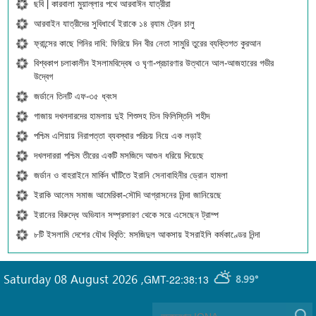
ছবি | কারবালা মুয়াল্লার পথে আরবাঈন যাত্রীরা
আরবাইন যাত্রীদের সুবিধার্থে ইরাকে ১৪ র‍্যাম ট্রেন চালু
ফ্রান্সের কাছে গিনির দাবি: ফিরিয়ে দিন বীর নেতা সামুরি তুরের ব্যক্তিগত কুরআন
বিশ্বকাপ চলাকালীন ইসলামবিদ্বেষ ও ঘৃণা-প্রচারণার উত্থানে আল-আজহারের গভীর
উদ্বেগ
জর্ডানে তিনটি এফ-৩৫ ধ্বংস
গাজায় দখলদারদের হামলায় দুই শিশুসহ তিন ফিলিস্তিনি শহীদ
পশ্চিম এশিয়ায় নিরাপত্তা ব্যবস্থার পরিচয় নিয়ে এক লড়াই
দখলদাররা পশ্চিম তীরের একটি মসজিদে আগুন ধরিয়ে দিয়েছে
জর্ডান ও বাহরাইনে মার্কিন ঘাঁটিতে ইরানি সেনাবাহিনীর ড্রোন হামলা
ইরাকি আলেম সমাজ আমেরিকা-সৌদি আগ্রাসনের নিন্দা জানিয়েছে
ইরানের বিরুদ্ধে অভিযান সম্প্রসারণ থেকে সরে এসেছেন ট্রাম্প
৮টি ইসলামি দেশের যৌথ বিবৃতি: মসজিদুল আকসায় ইসরাইলি কর্মকাণ্ডের নিন্দা
Saturday 08 August 2026
,
GMT-22:38:13
8.99°