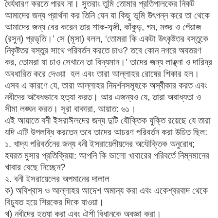
ধৈর্যধারণ করতে পারব না। সুতরাং তুমি তোমার প্রতিপালকের নিকট
আমাদের জন্য প্রার্থনা কর তিনি যেন যা কিছু ভূমি উৎপন্ন করে তা থেকে
আমাদের জন্য বের করেন তার শাক-সব্জী, কাঁকুড়, গম, মশুর ও পেঁয়াজ
(রসুন) প্রভৃতি।’ সে (মূসা) বলল, ‘তোমরা কি একটা উৎকৃষ্টতর বস্তুকে
নিকৃষ্টতর বস্তুর সাথে পরিবর্তন করতে চাও? তবে কোন নগরে অবতরণ
কর, তোমরা যা চাও সেখানে তা বিদ্যমান।’ তাদের জন্য লাঞ্ছনা ও দারিদ্র
অবধারিত করে দেওয়া হল এবং তারা আল্লাহর রোষের শিকার হল।
এসব এ কারণে যে, তারা আল্লাহর নিদর্শনসমূহকে অস্বীকার করত এবং
নবীদের অবৈধভাবে হত্যা করত। আর এজন্যও যে, তারা অবাধ্যতা ও
সীমা লঙ্ঘন করত। সূরা বাকারা, আয়াত: ৬১।
এই আয়াতে বনী ইসরাঈলদের জন্য দুটি যৌক্তিক যুক্তি রয়েছে যে তারা
যদি এটি উপলব্ধি করতেন তবে তাদের আচরণ পরিবর্তন করা উচিত ছিল:
১. খাদ্য পরিবর্তনের জন্য বনী ইসরায়েলীয়দের অযৌক্তিক অনুরোধ;
হযরত মুসার প্রতিক্রিয়া: আপনি কি ভালো খাবারের পরিবর্তে নিম্নমানের
খাবার বেছে নিচ্ছেন?
২. বনী ইসরায়েলের অপমানের দালাল
ক) অবিশ্বাস ও আল্লাহর আদেশ অমান্য করা এবং একেশ্বরবাদ থেকে
বিচ্যুত হয়ে শিরকের দিকে যাওয়া।
খ) নবীদের হত্যা করা এবং ঐশী বিধানকে অবজ্ঞা করা।