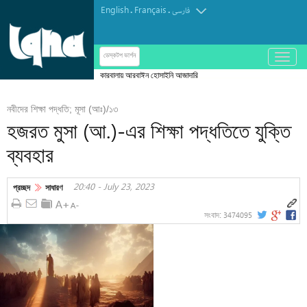
English
Français
.
.
فارسی
باز
ডেস্কটপ ভার্শন
و
কারবালায় আরবাঈন হোসাইনি আজাদারি
بسته
کردن
নবীদের শিক্ষা পদ্ধতি; মূসা (আঃ)/১৩
منو
হজরত মুসা (আ.)-এর শিক্ষা পদ্ধতিতে যুক্তি
ব্যবহার
20:40 - July 23, 2023
প্রচ্ছদ
সাধারণ
3474095
সংবাদ: