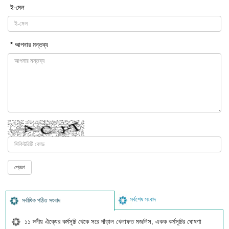
ই-মেল
* আপনার মন্তব্য
সর্বশেষ সংবাদ
সর্বাধিক পঠিত সংবাদ
১১ দলীয় ঐক্যের কর্মসূচি থেকে সরে দাঁড়াল খেলাফত মজলিস, একক কর্মসূচির ঘোষণা