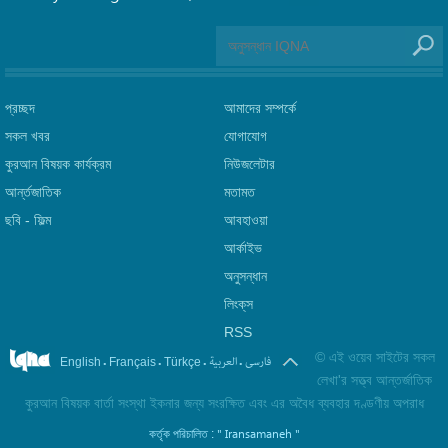
প্রচ্ছদ
আমাদের সম্পর্কে
সকল খবর
যোগাযোগ
কুরআন বিষয়ক কার্যক্রম
নিউজলেটার
আর্ন্তজাতিক
মতামত
ছবি‎ - ফিল্ম
আবহাওয়া
আর্কাইভ
অনুসন্ধান
লিংক্‌স
RSS
©
এই ওয়েব সাইটের সকল
.
.
.
.
فارسی
العربیة
English
Français
Türkçe
লেখা'র সত্ত্ব আন্তর্জাতিক
কুরআন বিষয়ক বার্তা সংস্থা ইকনার জন্য সংরক্ষিত এবং এর অবৈধ ব্যবহার দণ্ডণীয় অপরাধ
" Iransamaneh "
কর্তৃক পরিচালিত :