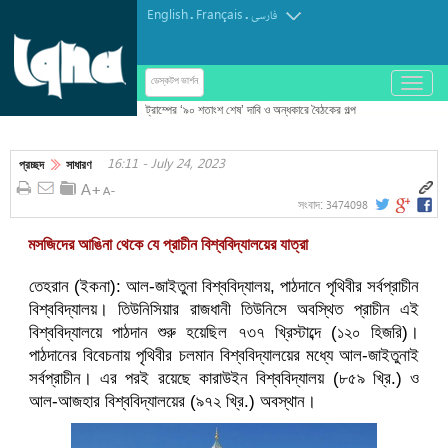
English
Français
.
.
فارسی
باز
ডেস্কটপ ভার্শন
و
بسته
کردن
16:11 - July 24, 2023
منو
প্রচ্ছদ
সাধারণ
3474098
সংবাদ:
মসজিদের আঙিনা থেকে যে প্রাচীন বিশ্ববিদ্যালয়ের যাত্রা
তেহরান (ইকনা): আল-জাইতুনা বিশ্ববিদ্যালয়, পাঠদানে পৃথিবীর সর্বপ্রাচীন
বিশ্ববিদ্যালয়। তিউনিসিয়ার রাজধানী তিউনিসে অবস্থিত প্রাচীন এই
বিশ্ববিদ্যালয়ে পাঠদান শুরু হয়েছিল ৭৩৭ খ্রিস্টাব্দে (১২০ হিজরি)।
পাঠদানের বিবেচনায় পৃথিবীর চলমান বিশ্ববিদ্যালয়ের মধ্যে আল-জাইতুনাই
সর্বপ্রাচীন। এর পরই রয়েছে কারাউইন বিশ্ববিদ্যালয় (৮৫৯ খ্রি.) ও
আল-আজহার বিশ্ববিদ্যালয়ের (৯৭২ খ্রি.) অবস্থান।