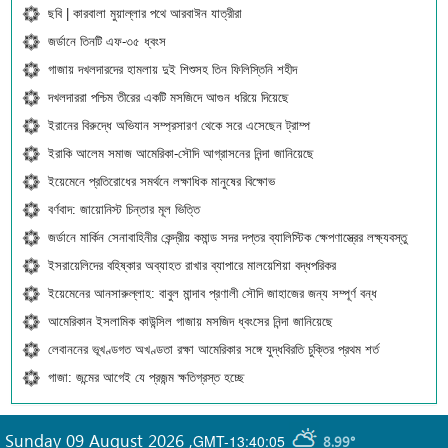
ছবি | কারবালা মুয়াল্লার পথে আরবাঈন যাত্রীরা
জর্ডানে তিনটি এফ-৩৫ ধ্বংস
গাজায় দখলদারদের হামলায় দুই শিশুসহ তিন ফিলিস্তিনি শহীদ
দখলদাররা পশ্চিম তীরের একটি মসজিদে আগুন ধরিয়ে দিয়েছে
ইরানের বিরুদ্ধে অভিযান সম্প্রসারণ থেকে সরে এসেছেন ট্রাম্প
ইরাকি আলেম সমাজ আমেরিকা-সৌদি আগ্রাসনের নিন্দা জানিয়েছে
ইয়েমেনে প্রতিরোধের সমর্থনে লক্ষাধিক মানুষের বিক্ষোভ
বর্ণবাদ: জায়োনিস্ট চিন্তার মূল ভিত্তি
জর্ডানে মার্কিন সেনাবাহিনীর কেন্দ্রীয় কমান্ড সদর দপ্তর ব্যালিস্টিক ক্ষেপণাস্ত্রের লক্ষ্যবস্তু
ইসরায়েলিদের বহিষ্কার অব্যাহত রাখার ব্যাপারে মালয়েশিয়া বদ্ধপরিকর
ইয়েমেনের আনসারুল্লাহ: বাবুল মান্দাব প্রণালী সৌদি জাহাজের জন্য সম্পূর্ণ বন্ধ
আমেরিকান ইসলামিক কাউন্সিল গাজায় মসজিদ ধ্বংসের নিন্দা জানিয়েছে
লেবাননের ভূখণ্ডগত অখণ্ডতা রক্ষা আমেরিকার সঙ্গে যুদ্ধবিরতি চুক্তির প্রথম শর্ত
গাজা: জন্মের আগেই যে প্রজন্ম ক্ষতিগ্রস্ত হচ্ছে
Sunday 09 August 2026
,
GMT-13:40:05
8.99°