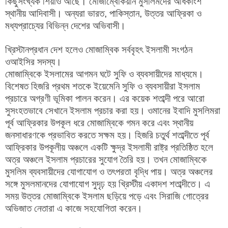
কিছুসংখ্যক শিয়াও আছে। মোজাম্বেকিয়ান মুসলিমদের অধিকাংশ
স্থানীয় আদিবাসী। অন্যরা ভারত, পাকিস্তান, উত্তর আফ্রিকা ও
মধ্যপ্রাচ্যের বিভিন্ন দেশের অভিবাসী।
খ্রিস্টানপ্রধান দেশ হলেও মোজাম্বিক সর্ববৃহৎ ইসলামী সংগঠন
ওআইসির সদস্য।
মোজাম্বিকে ইসলামের আগমন ঘটে সুফি ও ব্যবসায়ীদের মাধ্যমে।
বিশেষত হিজরি প্রথম শতকে ইয়েমেনি সুফি ও ব্যবসায়ীরা ইসলাম
প্রচারে অগ্রণী ভূমিকা পালন করেন। এর কয়েক শতাব্দী পরে আরো
সুসংহতভাবে সেখানে ইসলাম প্রচার করা হয়। ওমানের ইবাদি মুসলিমরা
পূর্ব আফ্রিকার উপকূল ধরে মোজাম্বিকে গমন করে এবং স্থানীয়
জনসাধারণকে প্রভাবিত করতে সক্ষম হয়। হিজরি চতুর্থ শতাব্দীতে পূর্ব
আফ্রিকার উপকূলীয় অঞ্চলে একটি ক্ষুদ্র ইসলামী রাষ্ট্র প্রতিষ্ঠিত হলে
অত্র অঞ্চলে ইসলাম প্রচারের সুযোগ তৈরি হয়। তখন মোজাম্বিকে
মুসলিম ব্যবসায়ীদের যোগাযোগ ও তৎপরতা বৃদ্ধি পায়। অত্র অঞ্চলের
সঙ্গে মুসলমানদের যোগাযোগ সুদৃঢ় হয় খ্রিস্টীয় একাদশ শতাব্দীতে। এ
সময় উত্তর মোজাম্বিকে ইসলাম ছড়িয়ে পড়ে এবং সিরাজি গোত্রের
অভিজাত নেতারা এ কাজে সহযোগিতা করেন।