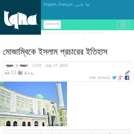
English
Français
.
.
فارسی
باز
ডেস্কটপ ভার্শন
و
بسته
کردن
মোজাম্বিকে ইসলাম প্রচারের ইতিহাস
منو
17:01 - July 27, 2023
প্রচ্ছদ
সাধারণ
3474112
সংবাদ: