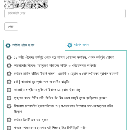
সর্বশেষ সংবাদ
সর্বাধিক পঠিত সংবাদ
১১ দলীয় ঐক্যের কর্মসূচি থেকে সরে দাঁড়াল খেলাফত মজলিস, একক কর্মসূচির ঘোষণা
আমেরিকার বিরুদ্ধে আক্রমণ আমাদের আইনি ও শরিয়তসম্মত অধিকার
জর্ডানে মার্কিন ঘাঁটিতে ইরানি হামলা: এমকিউ-৯ ড্রোন ও হেলিকপ্টারসহ ব্যাপক ক্ষয়ক্ষতি
ছবি | কারবালা মুয়াল্লার পথে আরবাঈন যাত্রীরা
আরবাইন যাত্রীদের সুবিধার্থে ইরাকে ১৪ র‍্যাম ট্রেন চালু
ফ্রান্সের কাছে গিনির দাবি: ফিরিয়ে দিন বীর নেতা সামুরি তুরের ব্যক্তিগত কুরআন
বিশ্বকাপ চলাকালীন ইসলামবিদ্বেষ ও ঘৃণা-প্রচারণার উত্থানে আল-আজহারের গভীর
উদ্বেগ
জর্ডানে তিনটি এফ-৩৫ ধ্বংস
গাজায় দখলদারদের হামলায় দুই শিশুসহ তিন ফিলিস্তিনি শহীদ