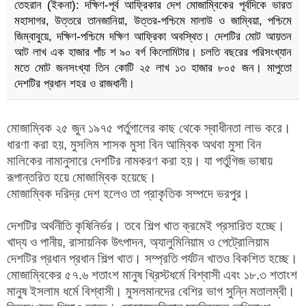
তেহরান (ইকনা): দক্ষিণ-পূর্ব আফ্রিকার দেশ মোজাম্বিকের পূর্বদিকে ভারত
মহাসাগর, উত্তরে তানজানিয়া, উত্তর-পশ্চিমে মালাউ ও জাম্বিয়া, পশ্চিমে
জিম্বাবুয়ে, দক্ষিণ-পশ্চিমে দক্ষিণ আফ্রিকা অবস্থিত। দেশটির মোট আয়তন
আট লাখ এক হাজার পাঁচ শ ৯০ বর্গ কিলোমিটার। চলতি বছরের পরিসংখ্যান
মতে মোট জনসংখ্যা তিন কোটি ২৫ লাখ ১৩ হাজার ৮০৫ জন। মাপুতো
দেশটির প্রধান শহর ও রাজধানী।
মোজাম্বিক ২৫ জুন ১৯৭৫ পর্তুগালের কাছ থেকে স্বাধীনতা লাভ করে।
ধারণা করা হয়, মুসলিম শাসক মুসা বিন আম্বিক অথবা মুসা বিন
মালিকের নামানুসারে দেশটির নামকরণ করা হয়। যা পর্তুগিজ ভাষায়
রূপান্তরিত হয়ে মোজাম্বিক হয়েছে।
মোজাম্বিক দরিদ্র দেশ হলেও তা প্রাকৃতিক সম্পদে ভরপুর।
দেশটির অর্থনীতি কৃষিনির্ভর। তবে শিল্প খাত ক্রমেই প্রসারিত হচ্ছে।
খাদ্য ও পানীয়, রাসায়নিক উৎপাদন, অ্যালুমিনিয়াম ও পেট্রোলিয়াম
দেশটির প্রধান প্রধান শিল্প খাত। সম্প্রতি পর্যটন খাতও বিকশিত হচ্ছে।
মোজাম্বিকের ৫৭.৬ শতাংশ মানুষ খ্রিস্টধর্মে বিশ্বাসী এবং ১৮.৩ শতাংশ
মানুষ ইসলাম ধর্মে বিশ্বাসী। মুসলমানদের বেশির ভাগ সুন্নি মতালম্বী।