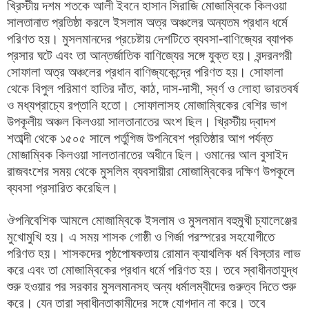
খ্রিস্টীয় দশম শতকে আলী ইবনে হাসান সিরাজি মোজাম্বিকে কিলওয়া
সালতানাত প্রতিষ্ঠা করলে ইসলাম অত্র অঞ্চলের অন্যতম প্রধান ধর্মে
পরিণত হয়। মুসলমানদের প্রচেষ্টায় দেশটিতে ব্যবসা-বাণিজ্যের ব্যাপক
প্রসার ঘটে এবং তা আন্তর্জাতিক বাণিজ্যের সঙ্গে যুক্ত হয়। বন্দরনগরী
সোফালা অত্র অঞ্চলের প্রধান বাণিজ্যকেন্দ্রে পরিণত হয়। সোফালা
থেকে বিপুল পরিমাণ হাতির দাঁত, কাঠ, দাস-দাসী, স্বর্ণ ও লোহা ভারতবর্ষ
ও মধ্যপ্রাচ্যে রপ্তানি হতো। সোফালাসহ মোজাম্বিকের বেশির ভাগ
উপকূলীয় অঞ্চল কিলওয়া সালতানাতের অংশ ছিল। খ্রিস্টীয় দ্বাদশ
শতাব্দী থেকে ১৫০৫ সালে পর্তুগিজ উপনিবেশ প্রতিষ্ঠার আগ পর্যন্ত
মোজাম্বিক কিলওয়া সালতানাতের অধীনে ছিল। ওমানের আল বুসাইদ
রাজবংশের সময় থেকে মুসলিম ব্যবসায়ীরা মোজাম্বিকের দক্ষিণ উপকূলে
ব্যবসা প্রসারিত করেছিল।
ঔপনিবেশিক আমলে মোজাম্বিকে ইসলাম ও মুসলমান বহুমুখী চ্যালেঞ্জের
মুখোমুখি হয়। এ সময় শাসক গোষ্ঠী ও গির্জা পরস্পরের সহযোগীতে
পরিণত হয়। শাসকদের পৃষ্ঠপোষকতায় রোমান ক্যাথলিক ধর্ম বিস্তার লাভ
করে এবং তা মোজাম্বিকের প্রধান ধর্মে পরিণত হয়। তবে স্বাধীনতাযুদ্ধ
শুরু হওয়ার পর সরকার মুসলমানসহ অন্য ধর্মালম্বীদের গুরুত্ব দিতে শুরু
করে। যেন তারা স্বাধীনতাকামীদের সঙ্গে যোগদান না করে। তবে