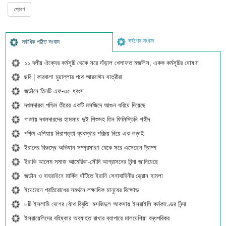
সর্বশেষ সংবাদ
সর্বাধিক পঠিত সংবাদ
১১ দলীয় ঐক্যের কর্মসূচি থেকে সরে দাঁড়াল খেলাফত মজলিস, একক কর্মসূচির ঘোষণা
ছবি | কারবালা মুয়াল্লার পথে আরবাঈন যাত্রীরা
জর্ডানে তিনটি এফ-৩৫ ধ্বংস
দখলদাররা পশ্চিম তীরের একটি মসজিদে আগুন ধরিয়ে দিয়েছে
গাজায় দখলদারদের হামলায় দুই শিশুসহ তিন ফিলিস্তিনি শহীদ
পশ্চিম এশিয়ায় নিরাপত্তা ব্যবস্থার পরিচয় নিয়ে এক লড়াই
ইরানের বিরুদ্ধে অভিযান সম্প্রসারণ থেকে সরে এসেছেন ট্রাম্প
ইরাকি আলেম সমাজ আমেরিকা-সৌদি আগ্রাসনের নিন্দা জানিয়েছে
জর্ডান ও বাহরাইনে মার্কিন ঘাঁটিতে ইরানি সেনাবাহিনীর ড্রোন হামলা
ইয়েমেনে প্রতিরোধের সমর্থনে লক্ষাধিক মানুষের বিক্ষোভ
৮টি ইসলামি দেশের যৌথ বিবৃতি: মসজিদুল আকসায় ইসরাইলি কর্মকাণ্ডের নিন্দা
ইসরায়েলিদের বহিষ্কার অব্যাহত রাখার ব্যাপারে মালয়েশিয়া বদ্ধপরিকর