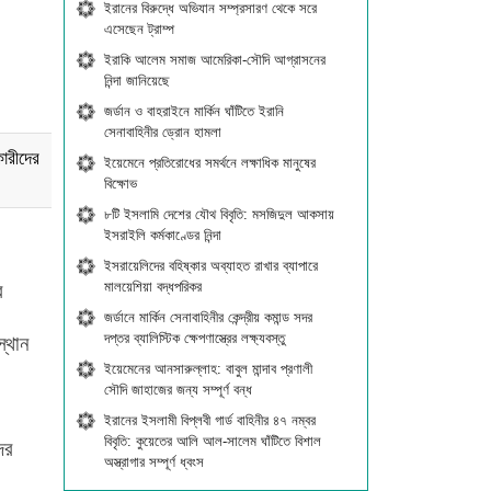
ইরানের বিরুদ্ধে অভিযান সম্প্রসারণ থেকে সরে
এসেছেন ট্রাম্প
ইরাকি আলেম সমাজ আমেরিকা-সৌদি আগ্রাসনের
নিন্দা জানিয়েছে
জর্ডান ও বাহরাইনে মার্কিন ঘাঁটিতে ইরানি
সেনাবাহিনীর ড্রোন হামলা
ারীদের
ইয়েমেনে প্রতিরোধের সমর্থনে লক্ষাধিক মানুষের
বিক্ষোভ
৮টি ইসলামি দেশের যৌথ বিবৃতি: মসজিদুল আকসায়
ইসরাইলি কর্মকাণ্ডের নিন্দা
ইসরায়েলিদের বহিষ্কার অব্যাহত রাখার ব্যাপারে
মালয়েশিয়া বদ্ধপরিকর
র
জর্ডানে মার্কিন সেনাবাহিনীর কেন্দ্রীয় কমান্ড সদর
দপ্তর ব্যালিস্টিক ক্ষেপণাস্ত্রের লক্ষ্যবস্তু
স্থান
ইয়েমেনের আনসারুল্লাহ: বাবুল মান্দাব প্রণালী
সৌদি জাহাজের জন্য সম্পূর্ণ বন্ধ
ইরানের ইসলামী বিপ্লবী গার্ড বাহিনীর ৪৭ নম্বর
বিবৃতি: কুয়েতের আলি আল-সালেম ঘাঁটিতে বিশাল
ের
অস্ত্রাগার সম্পূর্ণ ধ্বংস