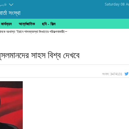
Saturday 08 A
فارسی
র্তা সংস্থা
ার্যক্রম
আর্ন্তজাতিক
ছবি‎ - ফিল্ম
্রধানকে বরখাস্ত ‘ইরানে শাসনব্যবস্থা উৎখাতের পরিকল্পনাকারীদের জবাবদিহি করতেই হবে’
মুসলমানদের সাহস বিশ্ব দেখবে
3474131
সংবাদ: