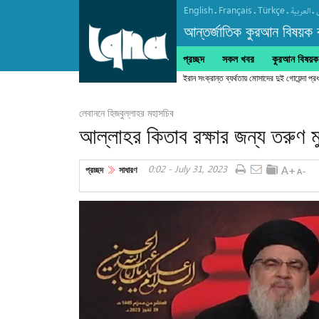
English
Français
Türkçe
.
.
.
.
العربیة
আন্তর্জাতিক কুরআন বিষয়ক বা
প্রচ্ছদ
সকল খবর
কুরআন বিষয়ক ক
ইরান সংক্রান্ত ব্যর্থতায় মোসাদের দুই গোয়েন্দা প
লেবাননে হিজবুল্লাহর মহাসচিব
আল্লাহর কিতাব রক্ষার জন্য তরুণ 
0:02 - July 31, 2023
প্রচ্ছদ
সাধারণ