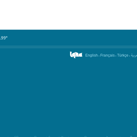
.99°
.
.
.
عربیة
English
Français
Türkçe