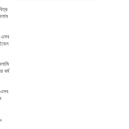
িত্র
ইসলাম
ে এসব
ুইডেন
সলামি
 ধর্ম
, এসব
ন
্য