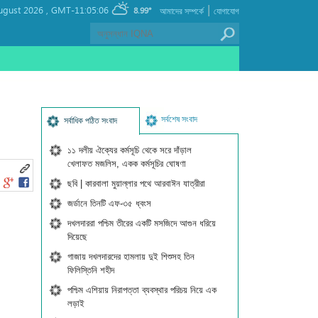
|
ugust 2026 ,
GMT-11:05:06
8.99°
আমাদের সম্পর্কে
যোগাযোগ
সর্বশেষ সংবাদ
সর্বাধিক পঠিত সংবাদ
১১ দলীয় ঐক্যের কর্মসূচি থেকে সরে দাঁড়াল
খেলাফত মজলিস, একক কর্মসূচির ঘোষণা
ছবি | কারবালা মুয়াল্লার পথে আরবাঈন যাত্রীরা
জর্ডানে তিনটি এফ-৩৫ ধ্বংস
দখলদাররা পশ্চিম তীরের একটি মসজিদে আগুন ধরিয়ে
দিয়েছে
গাজায় দখলদারদের হামলায় দুই শিশুসহ তিন
ফিলিস্তিনি শহীদ
পশ্চিম এশিয়ায় নিরাপত্তা ব্যবস্থার পরিচয় নিয়ে এক
লড়াই