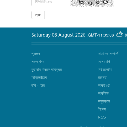
Saturday 08 August 2026
,
GMT-11:05:06
8
প্রচ্ছদ
আমাদের সম্পর্কে
সকল খবর
যোগাযোগ
কুরআন বিষয়ক কার্যক্রম
নিউজলেটার
আর্ন্তজাতিক
মতামত
ছবি‎ - ফিল্ম
আবহাওয়া
আর্কাইভ
অনুসন্ধান
লিংক্‌স
RSS