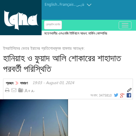
English
Français
.
.
فارسی
باز
ডেস্কটপ ভার্শন
و
মহেশখালীর এলএনজি টার্মিনালে আগুন: মার্কিন কোম্পানির
بسته
ঘটনায় দেশীয় দক্ষতার প্রশ্ন
کردن
ইসরাইলিদের ভেতর ইরানের প্রতিশোধমূলক হামলার আতঙ্ক:
منو
হানিয়াহ ও ফুয়াদ আলি শোকারের শাহাদাত
পরবর্তী পরিস্থিতি
19:03 - August 03, 2024
প্রচ্ছদ
সাধারণ
3475810
সংবাদ: