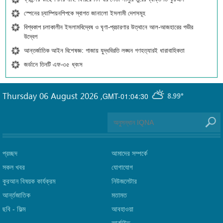
স্পেনের চ্যাম্পিয়নশিপকে স্বাগত জানালো ইসলামী দেশসমূহ
বিশ্বকাপ চলাকালীন ইসলামবিদ্বেষ ও ঘৃণা-প্রচারণার উত্থানে আল-আজহারের গভীর
উদ্বেগ
আন্তর্জাতিক আইন বিশেষজ্ঞ: গাজায় যুদ্ধবিরতি লঙ্ঘন গণহত্যারই ধারাবাহিকতা
জর্ডানে তিনটি এফ-৩৫ ধ্বংস
Thursday 06 August 2026
,
GMT-01:04:30
8.99°
প্রচ্ছদ
আমাদের সম্পর্কে
সকল খবর
যোগাযোগ
কুরআন বিষয়ক কার্যক্রম
নিউজলেটার
আর্ন্তজাতিক
মতামত
ছবি‎ - ফিল্ম
আবহাওয়া
আর্কাইভ