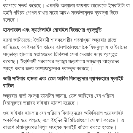
ব্যাপারে সতর্ক করেছে। এমনকি অন্যান্য জায়গায় তাদেরকে ইসরাইলি বা
ইহুদি পরিচয় গোপন রাখার মতো আরও সতর্কতামূলক ব্যবস্থা নিতে
বলেছে।
হাসপাতাল এবং স্যাটেলাইট মোবাইল বিতর
ণের প্রস্তুতি
ইরনা জানিয়েছে; ইহুদিবাদী শাসকগোষ্ঠীর গণমাধ্যম শুক্রবার রাতে
জানিয়েছে যে ইসরাইল তাদের হাসপাতালগুলোকে হিজবুল্লাহ ও ইরানের
সম্ভাব্য হামলায় হতাহতদের চিকিৎসা সেবা দেওয়ার জন্য প্রস্তুত
করেছে। ইহুদিবাদী সরকারের স্বাস্থ্য মন্ত্রণালয় সম্ভাব্য আহতদের
গ্রহণ করার জন্য আশ্রয়কেন্দ্রও প্রস্তুত করেছে।
ভারী সাইবার হামলা এবং তেল আবিব বিমানবন্দরে ব্যাপক
হারে ফ্লাইট
বাতিল
শুক্রবার বার্তা সংস্থা তাসনিম জানায়, তেল আবিবের বেন গুরিয়ন
বিমানবন্দরে ভয়াবহ সাইবার হামলা হয়েছে।
ওই সাইবার হামলায় বেন গুরিয়ান বিমানবন্দরের অফিসিয়াল ওয়েবসাইট
অকার্যকর হয়ে পড়েছে বলে ইহুদিবাদী মিডিয়াগুলো ঘোষণা করেছে। এ
কারণে বিমানবন্দরের বিপুল সংখ্যক ফ্লাইট বাতিল করতে হয়েছে।