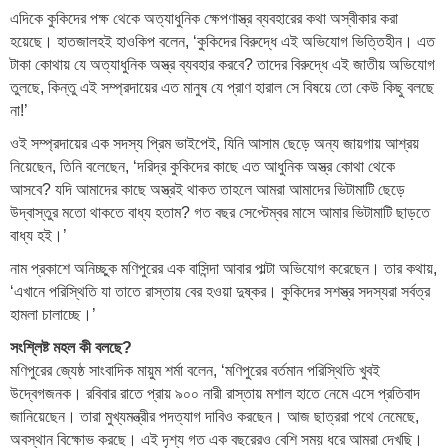
এদিকে কুকিদের পক্ষ থেকে অত্যাধুনিক ক্ষেপণাস্ত্র ব্যবহারের কথা অস্বীকার করা
হয়েছে। হাতজালহই হাওকিপ বলেন, ‘কুকিদের বিরুদ্ধে এই অভিযোগ ভিত্তিহীন। এত
টাকা কোথায় যে অত্যাধুনিক অস্ত্র ব্যবহার করবে? তাদের বিরুদ্ধে এই জাতীয় অভিযোগ
তুলছে, কিন্তু এই সম্প্রদায়ের এত মানুষ যে প্রাণ হারাল সে বিষয়ে তো কেউ কিছু বলছে
না!’
ওই সম্প্রদায়ের এক সদস্য প্রিম ভাইপেই, যিনি আসাম ছেড়ে অন্য জায়গায় আশ্রয়
নিয়েছেন, তিনি বলেছেন, ‘দরিদ্র কুকিদের কাছে এত আধুনিক অস্ত্র কোথা থেকে
আসবে? যদি আমাদের কাছে অস্ত্রই থাকত তাহলে আমরা আমাদের ভিটামাটি ছেড়ে
উদ্বাস্তুর মতো থাকতে বাধ্য হতাম? গত বছর সেপ্টেম্বর মাসে আমার ভিটামাটি ছাড়তে
বাধ্য হই।’
নাম প্রকাশে অনিচ্ছুক মণিপুরের এক বাসিন্দা আবার পাল্টা অভিযোগ করেছেন। তার কথায়,
‘এখানে পরিস্থিতি যা তাতে রাস্তায় বের হওয়া দুষ্কর। কুকিদের সশস্ত্র সদস্যরা সর্বত্র
হামলা চালাচ্ছে।’
সংশ্লিষ্ট মহল কী বলছে?
মণিপুরের জ্যেষ্ঠ সাংবাদিক মায়ুম শর্মা বলেন, ‘মণিপুরের বর্তমান পরিস্থিতি খুবই
উদ্বেগজনক। রবিবার রাতে প্রায় ৯০০ নারী রাস্তায় মশাল হাতে নেমে এসে প্রতিবাদ
জানিয়েছেন। তারা মুখ্যমন্ত্রীর পদত্যাগ দাবিও করছেন। আজ ছাত্ররা পথে নেমেছে,
অবস্থান বিক্ষোভ করছে। এই দৃশ্য গত এক বছরেরও বেশি সময় ধরে আমরা দেখছি।