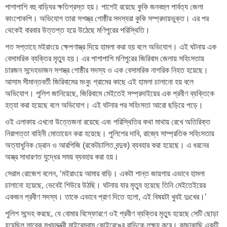
পাশাপাশি বহু বাড়িঘর ক্ষতিগ্রস্ত হয়। পাশেই রয়েছে কুকি জনবহুল পার্বত্য জেলা
কাংপোকপি। অভিযোগ তারা সশস্ত্র গোষ্ঠীর সদস্যরা কুকি সম্প্রদায়ভুক্ত। এর পর
থেকেই বারবার উত্তপ্ত হয়ে উঠেছে মণিপুরের পরিস্থিতি।
গত সপ্তাহে মইরাংয়ে ক্ষেপণাস্ত্র দিয়ে হামলা করা হয় বলে অভিযোগ। এই ঘটনায় এক
বেসামরিক ব্যক্তির মৃত্যু হয়। এর পাশাপাশি মণিপুরের জিরিবাম জেলায় সহিংসতায়
চারজন সন্দেহভাজন সশস্ত্র গোষ্ঠীর সদস্য ও এক বেসামরিক নাগরিক নিহত হয়েছে।
আসাম সীমান্তবর্তী জিরিবামের মংবুং গ্রামের কাছে এই হামলা চালানো হয় বলে
অভিযোগ। পুলিশ জানিয়েছে, জিরিবামে মেইতেই সম্প্রদাইয়ের এক প্রবীণ ব্যক্তিকে
হত্যা করা হয়েছে বলে অভিযোগ। এই ঘটনার পর সহিংসতা আরো ছড়িয়ে পড়ে।
ওই এলাকায় এখনো উত্তেজনা রয়েছে এবং পরিস্থিতির কথা মাথায় রেখে অতিরিক্ত
নিরাপত্তা বাহিনী মোতায়েন করা হয়েছে। পুলিশের দাবি, রাজ্যে সাম্প্রতিক সহিংসতায়
অত্যাধুনিক ড্রোন ও আরপিজি (রকেটচালিত বন্দুক) ব্যবহার করা হয়েছে। এ ধরনের
অস্ত্র সাধারণত যুদ্ধের সময় ব্যবহার করা হয়।
সেরাম রোজেশ বলেন, ‘মইরাংয়ে আমার বাড়ি। একটা শান্ত জায়গায় এভাবে হামলা
চালানো হয়েছে, ভেবেই শিউরে উঠছি। ঘটনায় যার মৃত্যু হয়েছে তিনি মেইতেইয়ের
একজন প্রবীণ সদস্য। তাকে এভাবে প্রাণ দিতে হলো, এই বিষয়টা খুবই দুঃখের।’
পুলিশ সন্দেহ করছে, যে বোমার বিস্ফোরণে ওই প্রবীণ ব্যক্তির মৃত্যু হয়েছে সেটি ছোড়া
হয়েছিল সাবেক মুখ্যমন্ত্রী মাইরেমবাম কোইরেঙের বাড়িকে লক্ষ্য করে। কাছাকাছি একটি