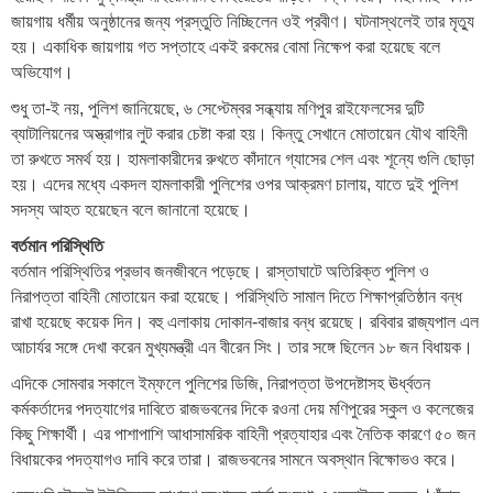
জায়গায় ধর্মীয় অনুষ্ঠানের জন্য প্রস্তুতি নিচ্ছিলেন ওই প্রবীণ। ঘটনাস্থলেই তার মৃত্যু
হয়। একাধিক জায়গায় গত সপ্তাহে একই রকমের বোমা নিক্ষেপ করা হয়েছে বলে
অভিযোগ।
শুধু তা-ই নয়, পুলিশ জানিয়েছে, ৬ সেপ্টেম্বর সন্ধ্যায় মণিপুর রাইফেলসের দুটি
ব্যাটালিয়নের অস্ত্রাগার লুট করার চেষ্টা করা হয়। কিন্তু সেখানে মোতায়েন যৌথ বাহিনী
তা রুখতে সমর্থ হয়। হামলাকারীদের রুখতে কাঁদানে গ্যাসের শেল এবং শূন্যে গুলি ছোড়া
হয়। এদের মধ্যে একদল হামলাকারী পুলিশের ওপর আক্রমণ চালায়, যাতে দুই পুলিশ
সদস্য আহত হয়েছেন বলে জানানো হয়েছে।
বর্তমান পরিস্থিতি
বর্তমান পরিস্থিতির প্রভাব জনজীবনে পড়েছে। রাস্তাঘাটে অতিরিক্ত পুলিশ ও
নিরাপত্তা বাহিনী মোতায়েন করা হয়েছে। পরিস্থিতি সামাল দিতে শিক্ষাপ্রতিষ্ঠান বন্ধ
রাখা হয়েছে কয়েক দিন। বহু এলাকায় দোকান-বাজার বন্ধ রয়েছে। রবিবার রাজ্যপাল এল
আচার্যর সঙ্গে দেখা করেন মুখ্যমন্ত্রী এন বীরেন সিং। তার সঙ্গে ছিলেন ১৮ জন বিধায়ক।
এদিকে সোমবার সকালে ইম্ফলে পুলিশের ডিজি, নিরাপত্তা উপদেষ্টাসহ ঊর্ধ্বতন
কর্মকর্তাদের পদত্যাগের দাবিতে রাজভবনের দিকে রওনা দেয় মণিপুরের স্কুল ও কলেজের
কিছু শিক্ষার্থী। এর পাশাপাশি আধাসামরিক বাহিনী প্রত্যাহার এবং নৈতিক কারণে ৫০ জন
বিধায়কের পদত্যাগও দাবি করে তারা। রাজভবনের সামনে অবস্থান বিক্ষোভও করে।