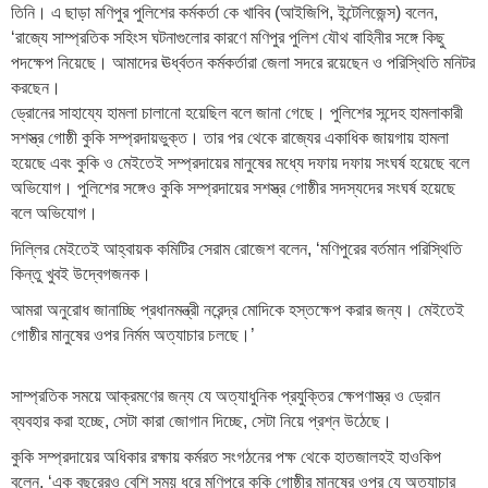
তিনি। এ ছাড়া মণিপুর পুলিশের কর্মকর্তা কে খাবিব (আইজিপি, ইন্টেলিজেন্স) বলেন,
‘রাজ্যে সাম্প্রতিক সহিংস ঘটনাগুলোর কারণে মণিপুর পুলিশ যৌথ বাহিনীর সঙ্গে কিছু
পদক্ষেপ নিয়েছে। আমাদের ঊর্ধ্বতন কর্মকর্তারা জেলা সদরে রয়েছেন ও পরিস্থিতি মনিটর
করছেন।
ড্রোনের সাহায্যে হামলা চালানো হয়েছিল বলে জানা গেছে। পুলিশের সন্দেহ হামলাকারী
সশস্ত্র গোষ্ঠী কুকি সম্প্রদায়ভুক্ত। তার পর থেকে রাজ্যের একাধিক জায়গায় হামলা
হয়েছে এবং কুকি ও মেইতেই সম্প্রদায়ের মানুষের মধ্যে দফায় দফায় সংঘর্ষ হয়েছে বলে
অভিযোগ। পুলিশের সঙ্গেও কুকি সম্প্রদায়ের সশস্ত্র গোষ্ঠীর সদস্যদের সংঘর্ষ হয়েছে
বলে অভিযোগ।
দিল্লির মেইতেই আহ্বায়ক কমিটির সেরাম রোজেশ বলেন, ‘মণিপুরের বর্তমান পরিস্থিতি
কিন্তু খুবই উদ্বেগজনক।
আমরা অনুরোধ জানাচ্ছি প্রধানমন্ত্রী নরেন্দ্র মোদিকে হস্তক্ষেপ করার জন্য। মেইতেই
গোষ্ঠীর মানুষের ওপর নির্মম অত্যাচার চলছে।’
সাম্প্রতিক সময়ে আক্রমণের জন্য যে অত্যাধুনিক প্রযুক্তির ক্ষেপণাস্ত্র ও ড্রোন
ব্যবহার করা হচ্ছে, সেটা কারা জোগান দিচ্ছে, সেটা নিয়ে প্রশ্ন উঠেছে।
কুকি সম্প্রদায়ের অধিকার রক্ষায় কর্মরত সংগঠনের পক্ষ থেকে হাতজালহই হাওকিপ
বলেন, ‘এক বছরেরও বেশি সময় ধরে মণিপুরে কুকি গোষ্ঠীর মানুষের ওপর যে অত্যাচার