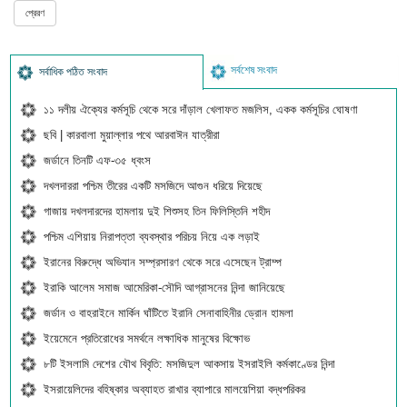
সর্বশেষ সংবাদ
সর্বাধিক পঠিত সংবাদ
১১ দলীয় ঐক্যের কর্মসূচি থেকে সরে দাঁড়াল খেলাফত মজলিস, একক কর্মসূচির ঘোষণা
ছবি | কারবালা মুয়াল্লার পথে আরবাঈন যাত্রীরা
জর্ডানে তিনটি এফ-৩৫ ধ্বংস
দখলদাররা পশ্চিম তীরের একটি মসজিদে আগুন ধরিয়ে দিয়েছে
গাজায় দখলদারদের হামলায় দুই শিশুসহ তিন ফিলিস্তিনি শহীদ
পশ্চিম এশিয়ায় নিরাপত্তা ব্যবস্থার পরিচয় নিয়ে এক লড়াই
ইরানের বিরুদ্ধে অভিযান সম্প্রসারণ থেকে সরে এসেছেন ট্রাম্প
ইরাকি আলেম সমাজ আমেরিকা-সৌদি আগ্রাসনের নিন্দা জানিয়েছে
জর্ডান ও বাহরাইনে মার্কিন ঘাঁটিতে ইরানি সেনাবাহিনীর ড্রোন হামলা
ইয়েমেনে প্রতিরোধের সমর্থনে লক্ষাধিক মানুষের বিক্ষোভ
৮টি ইসলামি দেশের যৌথ বিবৃতি: মসজিদুল আকসায় ইসরাইলি কর্মকাণ্ডের নিন্দা
ইসরায়েলিদের বহিষ্কার অব্যাহত রাখার ব্যাপারে মালয়েশিয়া বদ্ধপরিকর