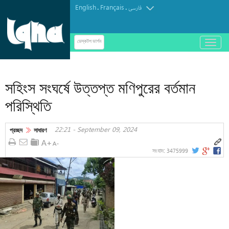
English
Français
.
.
فارسی
باز
ডেস্কটপ ভার্শন
و
بسته
کردن
সহিংস সংঘর্ষে উত্তপ্ত মণিপুরের বর্তমান
منو
পরিস্থিতি
22:21 - September 09, 2024
প্রচ্ছদ
সাধারণ
3475999
সংবাদ: