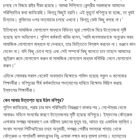
চলছে সে বিষয়ে রাষ্ট্র নীরব রয়েছে। আমরা দিল্লিতে কেন্দ্রীয় সরকারকে আমাদের
পরিস্থিতির কথা জানিয়েছি। কিন্তু কিছুই হয়নি। এই মুহূর্তে মণিপুরে যা হচ্ছে, তা খুবই
চিন্তার। কুকিদের ওপর অত্যাচার চলছে এখনো। কিন্তু কেউ কিছু বলছে না।’
ইতিমধ্যে সামাজিক যোগাযোগ মাধ্যমে বিভিন্ন ভুয়া পোস্টকে ঘিরে উত্তেজনা সৃষ্টি
হয়েছে বলে অভিযোগ। পুলিশ কর্মকর্তা খাবিব বলেন, ‘আমি জনসাধারণকে অনুরোধ করব
সামাজিক যোগাযোগ মাধ্যমে যা দেখছেন, তার ভিত্তিতে বিশ্বাস করবেন না। গুঞ্জনে কান
দেবেন না। যদি কিছু চোখে পড়ে এবং সেই সম্পর্কে কিছু জানতে চান তাহলে আমাদের
কন্ট্রোল রুমে যোগাযোগ করুন বা সামাজিক যোগযোগ মাধ্যম মনিটরিং সেলে যোগাযোগ
করুন।’
এদিকে সোমবার সকাল থেকেই অবস্থান বিক্ষোভে শামিল হয়েছে স্কুল ও কলেজের
শিক্ষার্থীরা। মণিপুরের শীর্ষ কর্মকর্তাদের পদত্যাগের দাবিতে বিক্ষোভ মিছিল করছে
ইম্ফলের শিক্ষার্থীরা।
কেন আবার উত্তপ্ত হয়ে উঠল মণিপুর?
পুলিশ জানিয়েছে, প্রায় চার মাস পরিস্থিতি নিয়ন্ত্রণে থাকার পর ১ সেপ্টেম্বর থেকে
আবারও সহিংস সংঘর্ষের কারণে উত্তেজনার সৃষ্টি হয়েছে মণিপুরে। ইম্ফলের কৌত্রুক
এলাকায় সশস্ত্র আক্রমণে এক নারীসহ দুজনের মৃত্যু হয়, আহত হয় একাধিক ব্যক্তি।
সংবাদ সংস্থা পিটিআইয়ের তথ্য অনুযায়ী, সশস্ত্র গোষ্ঠীর সদস্যরা পাহাড় থেকে
কৌত্রুক ও পার্শ্ববর্তী কাদাংবন্দের নিচু এলাকা লক্ষ্য করে হামলা চালায়। হতাহতের