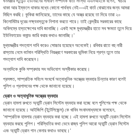
ধনমঞ্জরি স্টুডেন্ট ইউনিয়নের সাধারণ সম্পাদক বার্তা সংস্থা এএনআইকে বলেন, ‘খাঁচায়
থাকা আর ইম্ফলে থাকার মধ্যে কোনো পার্থক্য নেই—এই বার্তা বোঝানোর জন্য আমরা
মিছিল করছি। কুকিরা জানিয়েছে, তাদের কাছে যে অস্ত্র রয়েছে তা দিয়ে তারা ২০
কিলোমিটার দূরের লক্ষ্যবস্তুকে নিশানা করতে পারে। তাই কেন্দ্রীয় সরকারের কাছে
অবিলম্বে হস্তক্ষেপের দাবি জানাচ্ছি। একই সঙ্গে মুখ্যমন্ত্রীর হাতে সব ক্ষমতা তুলে দিয়ে
ইউনিফায়েড কমান্ড জারি করার কথাও জানাচ্ছি।’
মুখ্যমন্ত্রীর পদত্যাগ দাবি করেও সোচ্চার হয়েছেন অনেকেই। রবিবার রাতে বহু নারী
রাস্তায় নেমে বর্তমান পরিস্থিতি নিয়ন্ত্রণে সরকারের ভূমিকা নিয়ে প্রশ্ন তুলে তার
পদত্যাগ দাবি করেছেন।
অন্যদিকে কুকি সম্প্রদায় সব অভিযোগ অস্বীকার করেছে।
প্রসঙ্গত, সাম্প্রতিক সহিংস সংঘর্ষে অত্যাধুনিক অস্ত্রের ব্যবহার চিন্তার কারণ বলেই
পুলিশ ও প্রশাসনের পক্ষ থেকে জানানো হয়েছে।
ড্রোন ও অত্যাধুনিক অস্ত্রের ব্যবহার
ড্রোন হামলা রুখতে অ্যান্টি ড্রোন সিস্টেম ব্যবহার করা হচ্ছে বলে পুলিশের পক্ষ থেকে
জানানো হয়েছে। আইজিপি (ইন্টেলিজেন্স) কে খাবিব সংবাদমাধ্যমকে বলেছেন,
‘সাম্প্রতিক হামলায় ড্রোন ব্যবহার করা হচ্ছে। এই হামলা রুখতে অ্যান্টি ড্রোন সিস্টেম
ব্যবহার করছে পুলিশ। পরিস্থিতির কথা ভেবে রাজ্য পুলিশ আরো অ্যান্টি ড্রোন সিস্টেম
এবং অ্যান্টি ড্রোন গান কেনার কথাও ভাবছে।’