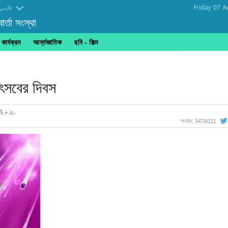
Friday 07 A
فارسی
র্তা সংস্থা
ার্যক্রম
আর্ন্তজাতিক
ছবি‎ - ফিল্ম
্রকাশ
ৎসবের দিবস
3476021
সংবাদ: