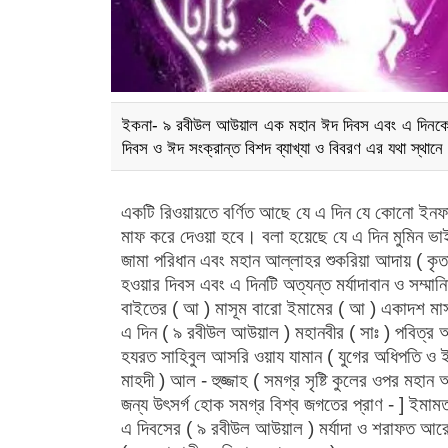
ইকনা- ৯ রবীউল আউয়াল এক মহান ঈদ দিবস এবং এ দিনকে ইওয
দিবস ও ঈদ সংক্রান্ত বিশদ ব্যাখ্যা ও বিবরণ এর যথা স্থানে 
একটি রিওয়ায়তে বর্ণিত আছে যে এ দিন যে কোনো ইনফাক 
মাফ করে দেওয়া হবে। বলা হয়েছে যে এ দিন মুমিন ভাই
জামা পরিধান এবং মহান আল্লাহর শুকরিয়া আদায় ( কৃত
হওয়ার দিবস এবং এ দিনটি অত্যন্ত মর্যাদাবান ও সম্
বাইতের ( আ‌ ) মাসূম বারো ইমামের ( আ ) একাদশ ম
এ দিন ( ৯ রবীউল আউয়াল ) মহানবীর ( সাঃ ) পবিত্র 
হযরত সাহিবুল আসরি ওয়ায যামান ( যুগের অধিপতি ও ই
মাহদী ) আল - হুজ্জাহ ( সমগ্র সৃষ্টি কুলের ওপর মহান 
জন্য উৎসর্গ হোক সমগ্র বিশ্ব জগতের প্রাণ - ] ইমামত
এ দিবসের ( ৯ রবীউল আউয়াল ) মর্যাদা ও শরাফত আরো