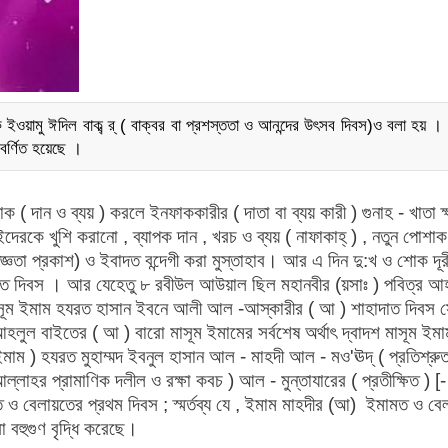
়ামু ঈদিল বাক্ব্ র্ ( বাক্বর বা প্রশস্ততা ও আনন্দের উৎসব দিবস)ও বলা হয় 
বর্ণিত হয়েছে ।
( দান ও ব্যয় ) করলে ইনফাককারীর ( দাতা বা ব্যয় কারী ) গুনাহ - খাতা ক
দেরকে খুশি করানো , ব্যাপক দান , খরচ ও ব্যয় ( নাফাকাহ্ ) , নতুন পোশা
জ্ঞতা প্রকাশ) ও ইবাদত বন্দেগী করা মুস্তাহাব। আর এ দিন দু:খ ও শোক দূর
মানিত দিবস । আর যেহেতু ৮ রবীউল আউয়াল ছিল মহানবীর (য়সাঃ ) পবিত্র আ
াসূম ইমাম হযরত হাসান ইবনে আলী আল -আস্কারীর ( আ ) শাহাদাত দিবস স
আহলুল বাইতের ( আ ) বারো মাসূম ইমামের সর্বশেষ অর্থাৎ দ্বাদশ মাসূম ইমা
মাম ) হযরত মুহাম্মদ ইবনুল হাসান আল - মাহদী আল - মও'ঊদ্ ( প্রতিশ্রু
আল্লাহর প্রামাণিক দলীল ও রক্ষা কবচ ) আল - মুন্তাযারের ( প্রতীক্ষিত ) [- 
 ও বেলায়তের প্রথম দিবস ; স্মর্তব্য যে , ইমাম মাহদীর (আ) ইমামত ও বেল
 বহুগুণ বৃদ্ধি করেছে।