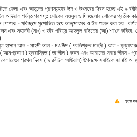
চিড়ে ফেলা এবং আনন্দের প্রশস্ততার ঈদ ও উৎসবের দিবস হচ্ছে এই ৯ রবী
ল আউয়াল পর্যন্ত প্রশস্ত শোকের মওসুম ও দিনগুলোর শোকের প্রতীক ক
 পোশাক - পরিচ্ছদে সুশোভিত হয়ে আনন্দোৎসব ও ঈদ পালন করা হয় , বর্ণি
োজন এবং মহানবী (সাঃ) ও তাঁর পবিত্র আহলুল বাইতের (আ) শা'নে কবিতা, শ
 ।
হাসান আল - মাহদী আল - মও'ঊদ ( প্রতিশ্রুত মাহদী ) আল - মুন্তাযার
ে ( আত্মপ্রকাশ ) ত্বরান্বিত ( তা'জীল ) করুন এবং আমাদের সবার জীবন - প্র
ও বেলায়তের প্রথম দিবস ( ৯ রবীউল আউয়াল) উপলক্ষে সবাইকে জানাই আন
ভুলের তথ