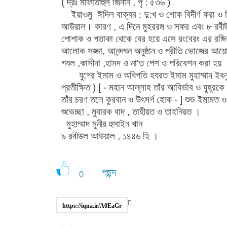
( দ্রঃ মাফাতীহুল জিনান , পৃ : ৫৩৬ )
ইয়াওমু ঈদিল বাক্বর : দু:খ ও শোক বিদীর্ণ করা ও 
আউয়াল। কারণ , এ দিনে মুহররম ও সফর এবং ৮ রবীউ
পোশাক ও পতাকা থেকে বের হয়ে এসে রংবেরং এর রঙ্গিন
আলোক সজ্জা, আনন্দঘন অনুষ্ঠান ও প্রীতি ভোজের আয়
গযল ,কাসীদা ,হামদ ও না'ত পেশ ও পরিবেশন করা হয়
যুগের ইমাম ও অধিপতি হযরত ইমাম মুহাম্মাদ ইবনুল 
প্রতীক্ষিত ) [ - মহান আল্লাহ তাঁর আবির্ভাব ও যুহূরক
তাঁর চরণ তলে কুরবান ও উৎসর্গ হোক - ] শুভ ইমামত 
শুভেচ্ছা , মুবারক বাদ , তাহীয়ত ও তাহনিয়ত ।
মুহাম্মাদ মুনীর হুসাইন খান
৯ রবীউল আউয়াল , ১৪৪৬ হি ।
পছন্দ
0
https://iqna.ir/A0EaGr