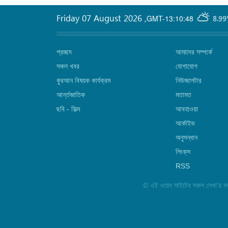
Friday 07 August 2026
,
GMT-13:10:48
8.99
প্রচ্ছদ
আমাদের সম্পর্কে
সকল খবর
যোগাযোগ
কুরআন বিষয়ক কার্যক্রম
নিউজলেটার
আর্ন্তজাতিক
মতামত
ছবি‎ - ফিল্ম
আবহাওয়া
আর্কাইভ
অনুসন্ধান
লিংক্‌স
RSS
©
এই ওয়েব সাইটের সকল লেখা'র সত্ত