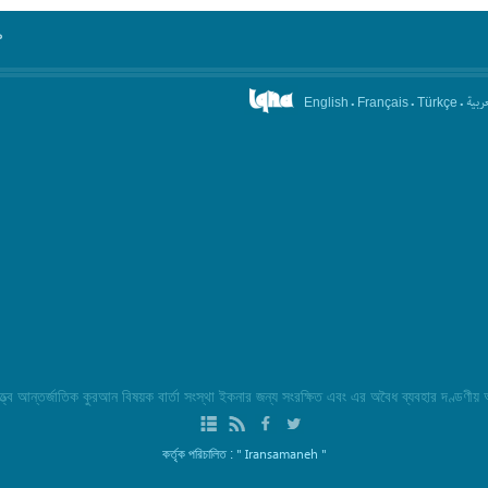
°
.
.
.
عربیة
English
Français
Türkçe
্ব আন্তর্জাতিক কুরআন বিষয়ক বার্তা সংস্থা ইকনার জন্য সংরক্ষিত এবং এর অবৈধ ব্যবহার দণ্ডণীয়
" Iransamaneh "
কর্তৃক পরিচালিত :