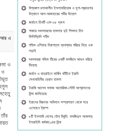
বিশ্বকাপ চলাকালীন ইসলামবিদ্বেষ ও ঘৃণা-প্রচারণার
উত্থানে আল-আজহারের গভীর উদ্বেগ
জর্ডানে তিনটি এফ-৩৫ ধ্বংস
গাজায় দখলদারদের হামলায় দুই শিশুসহ তিন
ফিলিস্তিনি শহীদ
। আর এ
পশ্চিম এশিয়ায় নিরাপত্তা ব্যবস্থার পরিচয় নিয়ে এক
লড়াই
দখলদাররা পশ্চিম তীরের একটি মসজিদে আগুন ধরিয়ে
্ষমা ও
দিয়েছে
ক ও
জর্ডান ও বাহরাইনে মার্কিন ঘাঁটিতে ইরানি
ীভূত
সেনাবাহিনীর ড্রোন হামলা
হলুল
ইরাকি আলেম সমাজ আমেরিকা-সৌদি আগ্রাসনের
েহেতু
নিন্দা জানিয়েছে
ম
ইরানের বিরুদ্ধে অভিযান সম্প্রসারণ থেকে সরে
ত
এসেছেন ট্রাম্প
তাঁর
৮টি ইসলামি দেশের যৌথ বিবৃতি: মসজিদুল আকসায়
ায়ত
ইসরাইলি কর্মকাণ্ডের নিন্দা