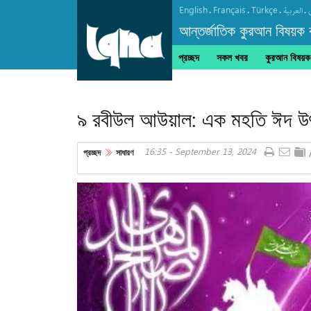
English
Français
Türkçe
.
.
.
.
العربیة
আন্তর্জাতিক কুরআন বিষয়ক বা
প্রচ্ছদ
সকল খবর
কুরআন বিষয়ক ক
আরবাঈন পদযাত্রা শান্তি বিস্তারের জনকূটনীতির প
৯ রবীউল আউয়াল: এক মহতি ঈদ উ
16:35 - September 13, 2024
প্রচ্ছদ
সাধারণ