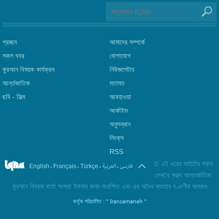
প্রচ্ছদ
আমাদের সম্পর্কে
সকল খবর
যোগাযোগ
কুরআন বিষয়ক কার্যক্রম
নিউজলেটার
আর্ন্তজাতিক
মতামত
ছবি‎ - ফিল্ম
আবহাওয়া
আর্কাইভ
অনুসন্ধান
লিংক্‌স
RSS
©
এই ওয়েব সাইটের সকল
.
.
.
.
فارسی
العربیة
English
Français
Türkçe
লেখা'র সত্ত্ব আন্তর্জাতিক
কুরআন বিষয়ক বার্তা সংস্থা ইকনার জন্য সংরক্ষিত এবং এর অবৈধ ব্যবহার দণ্ডণীয় অপরাধ
" Iransamaneh "
কর্তৃক পরিচালিত :