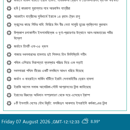
জর্ডানে মার্কিন ঘাঁটিতে ইরানি হামলা: এমকিউ-৯ ড্রোন ও হেলিকপ্টারসহ ব্যাপক ক্ষয়ক্ষতি
ছবি | কারবালা মুয়াল্লার পথে আরবাঈন যাত্রীরা
আরবাইন যাত্রীদের সুবিধার্থে ইরাকে ১৪ র‍্যাম ট্রেন চালু
ফ্রান্সের কাছে গিনির দাবি: ফিরিয়ে দিন বীর নেতা সামুরি তুরের ব্যক্তিগত কুরআন
বিশ্বকাপ চলাকালীন ইসলামবিদ্বেষ ও ঘৃণা-প্রচারণার উত্থানে আল-আজহারের গভীর
উদ্বেগ
জর্ডানে তিনটি এফ-৩৫ ধ্বংস
গাজায় দখলদারদের হামলায় দুই শিশুসহ তিন ফিলিস্তিনি শহীদ
পশ্চিম এশিয়ায় নিরাপত্তা ব্যবস্থার পরিচয় নিয়ে এক লড়াই
দখলদাররা পশ্চিম তীরের একটি মসজিদে আগুন ধরিয়ে দিয়েছে
জর্ডান ও বাহরাইনে মার্কিন ঘাঁটিতে ইরানি সেনাবাহিনীর ড্রোন হামলা
ইরাকি আলেম সমাজ আমেরিকা-সৌদি আগ্রাসনের নিন্দা জানিয়েছে
ইরানের বিরুদ্ধে অভিযান সম্প্রসারণ থেকে সরে এসেছেন ট্রাম্প
৮টি ইসলামি দেশের যৌথ বিবৃতি: মসজিদুল আকসায় ইসরাইলি কর্মকাণ্ডের নিন্দা
Friday 07 August 2026
,
GMT-12:12:33
8.99°