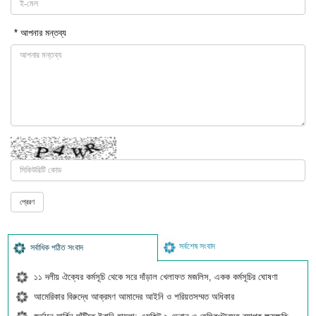
* আপনার মন্তব্য
সর্বশেষ সংবাদ
সর্বাধিক পঠিত সংবাদ
১১ দলীয় ঐক্যের কর্মসূচি থেকে সরে দাঁড়াল খেলাফত মজলিস, একক কর্মসূচির ঘোষণা
আমেরিকার বিরুদ্ধে আক্রমণ আমাদের আইনি ও শরিয়তসম্মত অধিকার