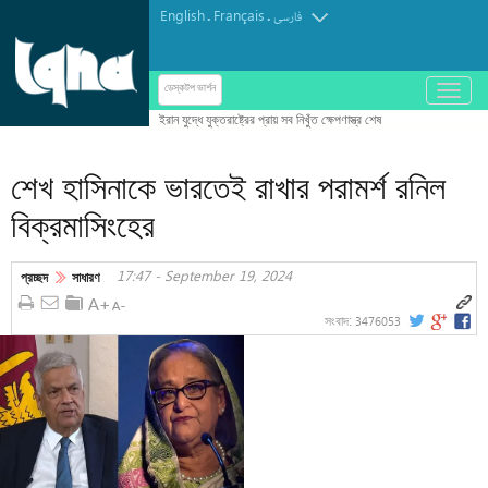
English
Français
.
.
فارسی
باز
ডেস্কটপ ভার্শন
و
بسته
کردن
শেখ হাসিনাকে ভারতেই রাখার পরামর্শ রনিল
منو
বিক্রমাসিংহের
17:47 - September 19, 2024
প্রচ্ছদ
সাধারণ
3476053
সংবাদ: