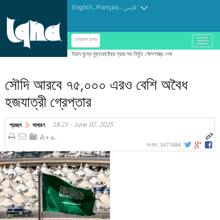
English
Français
.
.
فارسی
باز
ডেস্কটপ ভার্শন
و
بسته
کردن
সৌদি আরবে ৭৫,০০০ এরও বেশি অবৈধ
منو
হজযাত্রী গ্রেপ্তার
18:23 - June 02, 2025
প্রচ্ছদ
সাধারণ
3477484
সংবাদ: