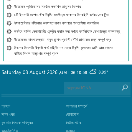
ইয়েমেনে প্রতিরোধের সমর্থনে লক্ষাধিক মানুষের বিক্ষোভ
৮টি ইসলামি দেশের যৌথ বিবৃতি: মসজিদুল আকসায় ইসরাইলি কর্মকাণ্ডের নিন্দা
ইসরায়েলিদের বহিষ্কার অব্যাহত রাখার ব্যাপারে মালয়েশিয়া বদ্ধপরিকর
জর্ডানে মার্কিন সেনাবাহিনীর কেন্দ্রীয় কমান্ড সদর দপ্তর ব্যালিস্টিক ক্ষেপণাস্ত্রের লক্ষ্যবস্তু
ইয়েমেনের আনসারুল্লাহ: বাবুল মান্দাব প্রণালী সৌদি জাহাজের জন্য সম্পূর্ণ বন্ধ
ইরানের ইসলামী বিপ্লবী গার্ড বাহিনীর ৪৭ নম্বর বিবৃতি: কুয়েতের আলি আল-সালেম
ঘাঁটিতে বিশাল অস্ত্রাগার সম্পূর্ণ ধ্বংস
Saturday 08 August 2026
,
GMT-06:10:58
8.99°
প্রচ্ছদ
আমাদের সম্পর্কে
সকল খবর
যোগাযোগ
কুরআন বিষয়ক কার্যক্রম
নিউজলেটার
আর্ন্তজাতিক
মতামত