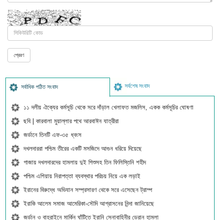
সর্বশেষ সংবাদ
সর্বাধিক পঠিত সংবাদ
১১ দলীয় ঐক্যের কর্মসূচি থেকে সরে দাঁড়াল খেলাফত মজলিস, একক কর্মসূচির ঘোষণা
ছবি | কারবালা মুয়াল্লার পথে আরবাঈন যাত্রীরা
জর্ডানে তিনটি এফ-৩৫ ধ্বংস
দখলদাররা পশ্চিম তীরের একটি মসজিদে আগুন ধরিয়ে দিয়েছে
গাজায় দখলদারদের হামলায় দুই শিশুসহ তিন ফিলিস্তিনি শহীদ
পশ্চিম এশিয়ায় নিরাপত্তা ব্যবস্থার পরিচয় নিয়ে এক লড়াই
ইরানের বিরুদ্ধে অভিযান সম্প্রসারণ থেকে সরে এসেছেন ট্রাম্প
ইরাকি আলেম সমাজ আমেরিকা-সৌদি আগ্রাসনের নিন্দা জানিয়েছে
জর্ডান ও বাহরাইনে মার্কিন ঘাঁটিতে ইরানি সেনাবাহিনীর ড্রোন হামলা