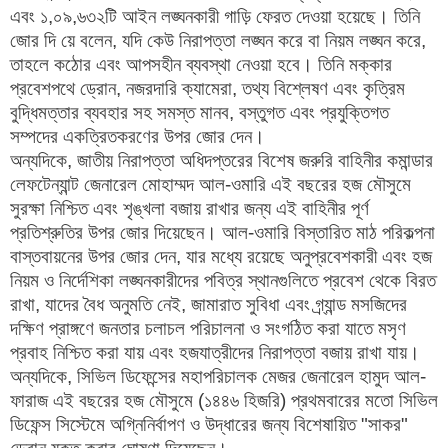
এবং ১,০৯,৬৩২টি আইন লঙ্ঘনকারী গাড়ি ফেরত দেওয়া হয়েছে। তিনি
জোর দি য়ে বলেন, যদি কেউ নিরাপত্তা লঙ্ঘন করে বা নিয়ম লঙ্ঘন করে,
তাহলে কঠোর এবং আপসহীন ব্যবস্থা নেওয়া হবে। তিনি মক্কার
প্রবেশপথে ড্রোন, নজরদারি ক্যামেরা, তথ্য বিশ্লেষণ এবং কৃত্রিম
বুদ্ধিমত্তার ব্যবহার সহ সমস্ত মানব, বস্তুগত এবং প্রযুক্তিগত
সম্পদের একত্রিতকরণের উপর জোর দেন।
অন্যদিকে, জাতীয় নিরাপত্তা অধিদপ্তরের বিশেষ জরুরি বাহিনীর কমান্ডার
লেফটেন্যান্ট জেনারেল মোহাম্মদ আল-ওমারি এই বছরের হজ মৌসুমে
সুরক্ষা নিশ্চিত এবং শৃঙ্খলা বজায় রাখার জন্য এই বাহিনীর পূর্ণ
প্রতিশ্রুতির উপর জোর দিয়েছেন। আল-ওমারি বিস্তারিত মাঠ পরিকল্পনা
বাস্তবায়নের উপর জোর দেন, যার মধ্যে রয়েছে অনুপ্রবেশকারী এবং হজ
নিয়ম ও নির্দেশিকা লঙ্ঘনকারীদের পবিত্র স্থানগুলিতে প্রবেশ থেকে বিরত
রাখা, যাদের বৈধ অনুমতি নেই, জামারাত সুবিধা এবং গ্র্যান্ড মসজিদের
দক্ষিণ প্রাঙ্গণে জনতার চলাচল পরিচালনা ও সংগঠিত করা যাতে মসৃণ
প্রবাহ নিশ্চিত করা যায় এবং হজযাত্রীদের নিরাপত্তা বজায় রাখা যায়।
অন্যদিকে, সিভিল ডিফেন্সের মহাপরিচালক মেজর জেনারেল হামুদ আল-
ফারাজ এই বছরের হজ মৌসুমে (১৪৪৬ হিজরি) প্রথমবারের মতো সিভিল
ডিফেন্স সিস্টেমে অগ্নিনির্বাপণ ও উদ্ধারের জন্য বিশেষায়িত "সাকর"