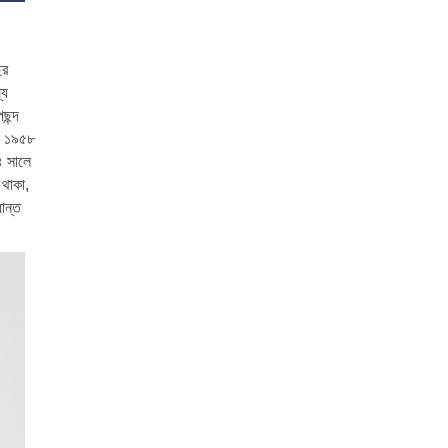
ছর
যে
ছন্দ
ন। ১৯৫৮
৪ সালে
 থাকা,
ধান্ত