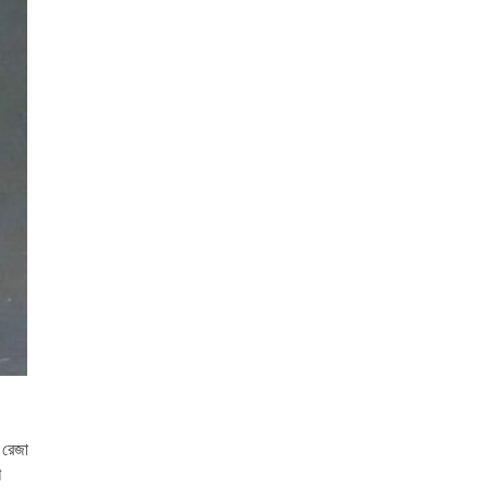
 রেজা
শ