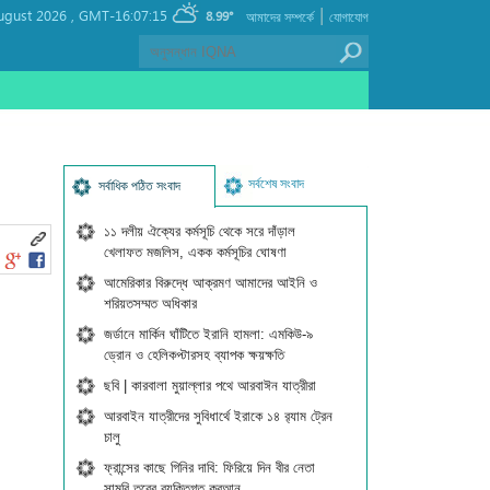
|
ugust 2026 ,
GMT-16:07:15
8.99°
আমাদের সম্পর্কে
যোগাযোগ
সর্বশেষ সংবাদ
সর্বাধিক পঠিত সংবাদ
১১ দলীয় ঐক্যের কর্মসূচি থেকে সরে দাঁড়াল
খেলাফত মজলিস, একক কর্মসূচির ঘোষণা
আমেরিকার বিরুদ্ধে আক্রমণ আমাদের আইনি ও
শরিয়তসম্মত অধিকার
জর্ডানে মার্কিন ঘাঁটিতে ইরানি হামলা: এমকিউ-৯
ড্রোন ও হেলিকপ্টারসহ ব্যাপক ক্ষয়ক্ষতি
ছবি | কারবালা মুয়াল্লার পথে আরবাঈন যাত্রীরা
আরবাইন যাত্রীদের সুবিধার্থে ইরাকে ১৪ র‍্যাম ট্রেন
চালু
ফ্রান্সের কাছে গিনির দাবি: ফিরিয়ে দিন বীর নেতা
সামুরি তুরের ব্যক্তিগত কুরআন