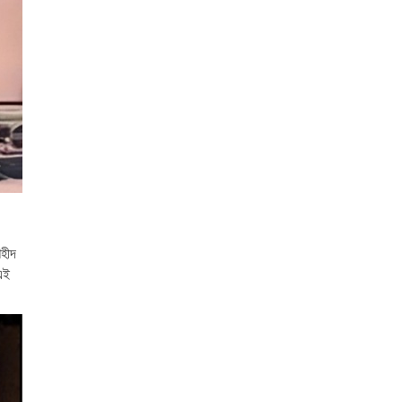
শহীদ
এই