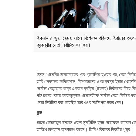
ইকনা- ৪ জুন, ১৯৮৯ সালে বিশেষজ্ঞ পরিষদে, ইরানের তৎকালীন
ব্যবস্থার নেতা নির্বাচিত করা হয়।
ইমাম খোমেনির ইন্তেকালের খবর প্রকাশিত হওয়ার পর, নেতা নির্বা
তারিখ সকালের অধিবেশনে, বিশেষজ্ঞদের ওপর ন্যস্ত ইমাম খোমেনির
সর্বোচ্চ নেতৃত্বের জন্য একজন ব্যক্তি (রাহবার) নির্বাচনের বিষ
ষাট জনের ভোটে আয়াতুল্লাহ খামেনেয়ীকে সর্বোচ্চ নেতা নির্বাচন ক
নেতা নির্বাচিত করা হয়েছিল তার ওপর সংক্ষিপ্ত নজর দেব।
জন্ম
মরহুম হোজ্জাতুল ইসলাম ওয়াল-মুসলিমিন হাজ্জ সাইয়্যেদ জাভেদ 
তারিখে মাশহাদে জন্মগ্রহণ করেন। তিনি পরিবারের দ্বিতীয় পুত্র।