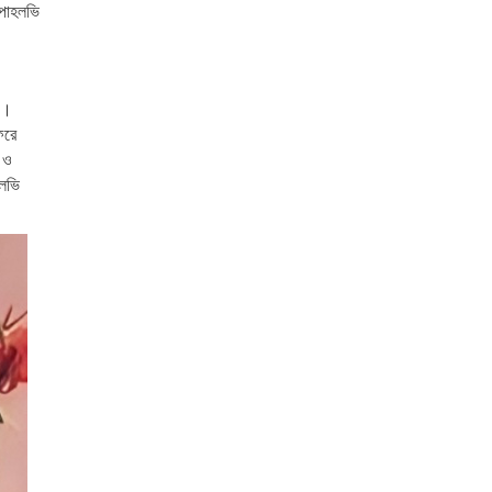
 পাহলভি
েয়।
িরে
 ও
হলভি