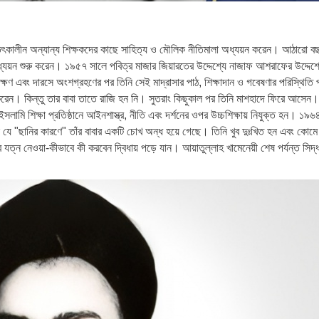
বং তৎকালীন অন্যান্য শিক্ষকদের কাছে সাহিত্য ও মৌলিক নীতিমালা অধ্যয়ন করেন। আঠারো ব
ধ্যয়ন শুরু করেন। ১৯৫৭ সালে পবিত্র মাজার জিয়ারতের উদ্দেশ্যে নাজাফ আশরাফের উদ্দেশ্
ক্ষণ এবং দারসে অংশগ্রহণের পর তিনি সেই মাদ্রাসার পাঠ, শিক্ষাদান ও গবেষণার পরিস্থিতি প
 করেন। কিন্তু তার বাবা তাতে রাজি হন নি। সুতরাং কিছুকাল পর তিনি মাশহাদে ফিরে আসে
লামি শিক্ষা প্রতিষ্ঠানে আইনশাস্ত্র, নীতি এবং দর্শনের ওপর উচ্চশিক্ষায় নিযুক্ত হন। ১৯৬
ন যে "ছানির কারণে" তাঁর বাবার একটি চোখ অন্ধ হয়ে গেছে। তিনি খুব দুঃখিত হন এবং কোমে
ার যত্ন নেওয়া-কীভাবে কী করবেন দ্বিধায় পড়ে যান। আয়াতুল্লাহ খামেনেয়ী শেষ পর্যন্ত সিদ্