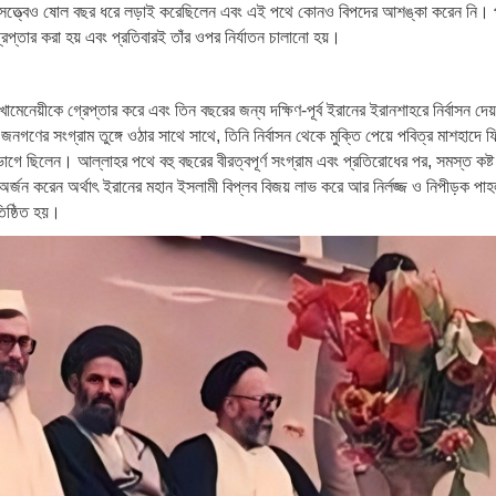
াস সত্ত্বেও ষোল বছর ধরে লড়াই করেছিলেন এবং এই পথে কোনও বিপদের আশঙ্কা করেন নি।
রেপ্তার করা হয় এবং প্রতিবারই তাঁর ওপর নির্যাতন চালানো হয়।
খামেনেয়ীকে গ্রেপ্তার করে এবং তিন বছরের জন্য দক্ষিণ-পূর্ব ইরানের ইরানশাহরে নির্বাসন দ
নগণের সংগ্রাম তুঙ্গে ওঠার সাথে সাথে, তিনি নির্বাসন থেকে মুক্তি পেয়ে পবিত্র মাশহাদে ফ
ে ছিলেন। আল্লাহর পথে বহু বছরের বীরত্বপূর্ণ সংগ্রাম এবং প্রতিরোধের পর, সমস্ত কষ্ট
 অর্জন করেন অর্থাৎ ইরানের মহান ইসলামী বিপ্লব বিজয় লাভ করে আর নির্লজ্জ ও নিপীড়ক পা
িষ্ঠিত হয়।