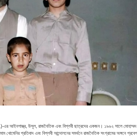
হ.)-এর আইনশাস্ত্র, উসূল, রাজনৈতিক এবং বিপ্লবী ছাত্রদের একজন। ১৯৬২ সালে মোহাম্মদ
াম খোমেনির প্রতিবাদ এবং বিপ্লবী আন্দোলনের সমর্থনে রাজনৈতিক সংগ্রামের অঙ্গনে প্রবে