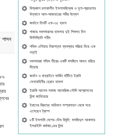
বিশ্বকাপ চলাকালীন ইসলামবিদ্বেষ ও ঘৃণা-প্রচারণার
উত্থানে আল-আজহারের গভীর উদ্বেগ
জর্ডানে তিনটি এফ-৩৫ ধ্বংস
গাজায় দখলদারদের হামলায় দুই শিশুসহ তিন
ফিলিস্তিনি শহীদ
ী শাসন
পশ্চিম এশিয়ায় নিরাপত্তা ব্যবস্থার পরিচয় নিয়ে এক
লড়াই
দখলদাররা পশ্চিম তীরের একটি মসজিদে আগুন ধরিয়ে
দিয়েছে
জর্ডান ও বাহরাইনে মার্কিন ঘাঁটিতে ইরানি
৯৮৯
সেনাবাহিনীর ড্রোন হামলা
থার
ইরাকি আলেম সমাজ আমেরিকা-সৌদি আগ্রাসনের
রায়
নিন্দা জানিয়েছে
প্লবের
ইরানের বিরুদ্ধে অভিযান সম্প্রসারণ থেকে সরে
এসেছেন ট্রাম্প
৮টি ইসলামি দেশের যৌথ বিবৃতি: মসজিদুল আকসায়
ইসরাইলি কর্মকাণ্ডের নিন্দা
রিল