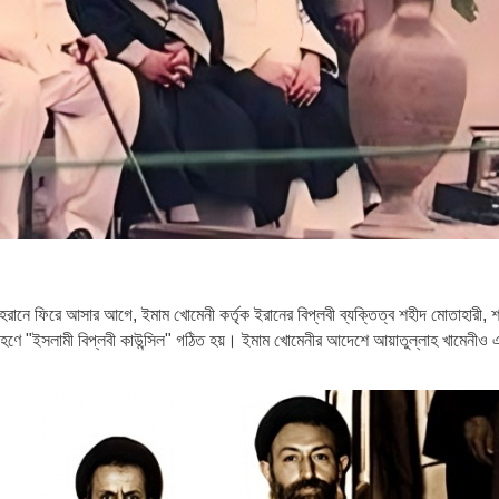
েহরানে ফিরে আসার আগে, ইমাম খোমেনী কর্তৃক ইরানের বিপ্লবী ব্যক্তিত্ব শহীদ মোতাহারী, 
রহণে "ইসলামী বিপ্লবী কাউন্সিল" গঠিত হয়। ইমাম খোমেনীর আদেশে আয়াতুল্লাহ খামেনীও 