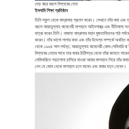
দেড় বছর বয়সে বিপ্লবের নেতা
ইসলামি শিক্ষা প্রতিষ্ঠান
তিনি স্কুল থেকে মাদ্রাসায় প্রবেশ করেন। সেখানে তাঁর বাবা এ
বয়সে আয়াতুল্লাহ খামেনেয়ী মাশহাদে আইনশাস্ত্র এবং নীতিমালা অ
যাত্রা করেন তিনি। নাজাফ মাদ্রাসার মহান মুজতাহিদদের পাঠ পর্যবে
করেন। তাঁর ভালো লাগার কথা এবং তাঁর উদ্দেশ্য সম্পর্কে অবহিত
থেকে ১৯৬৪ সাল পর্যন্ত, আয়াতুল্লাহ খামেনেয়ী কোম সেমিনারি বা ইস
বিপ্লবের নেতার সাথে তার বাবার চিঠিপত্র থেকে তাঁরা জানতে পারে
সেমিনারিতে পড়াশোনা চালিয়ে যাওয়া আবার মাশহাদে গিয়ে তাঁর বাব
নেন যে কোম থেকে মাশহাদে চলে যাবেন এবং বাবার যত্ন নেবেন।