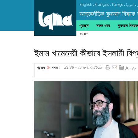
English
Français
Türkçe
.
.
.
.
العربیة
আন্তর্জাতিক কুরআন বিষয়ক বা
প্রচ্ছদ
সকল খবর
কুরআন বিষয়ক ক
কারবালায় আরবাঈন হোসাইনি আজাদারি
ইমাম খামেনেয়ী কীভাবে ইসলামী বিপ
21:39 - June 07, 2025
প্রচ্ছদ
সাধারণ