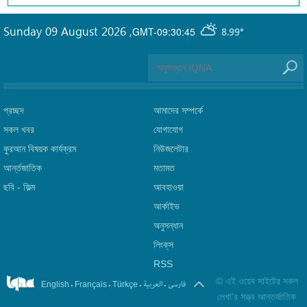
Sunday 09 August 2026
,
GMT-09:30:45
8.99°
প্রচ্ছদ
আমাদের সম্পর্কে
সকল খবর
যোগাযোগ
কুরআন বিষয়ক কার্যক্রম
নিউজলেটার
আর্ন্তজাতিক
মতামত
ছবি‎ - ফিল্ম
আবহাওয়া
আর্কাইভ
অনুসন্ধান
লিংক্‌স
RSS
©
এই ওয়েব সাইটের সকল
.
.
.
.
فارسی
العربیة
English
Français
Türkçe
লেখা'র সত্ত্ব আন্তর্জাতিক