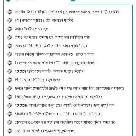
১১ দলীয় ঐক্যের কর্মসূচি থেকে সরে দাঁড়াল খেলাফত মজলিস, একক কর্মসূচির ঘোষণা
ছবি | কারবালা মুয়াল্লার পথে আরবাঈন যাত্রীরা
জর্ডানে তিনটি এফ-৩৫ ধ্বংস
গাজায় দখলদারদের হামলায় দুই শিশুসহ তিন ফিলিস্তিনি শহীদ
দখলদাররা পশ্চিম তীরের একটি মসজিদে আগুন ধরিয়ে দিয়েছে
ইরানের বিরুদ্ধে অভিযান সম্প্রসারণ থেকে সরে এসেছেন ট্রাম্প
ইরাকি আলেম সমাজ আমেরিকা-সৌদি আগ্রাসনের নিন্দা জানিয়েছে
ইয়েমেনে প্রতিরোধের সমর্থনে লক্ষাধিক মানুষের বিক্ষোভ
বর্ণবাদ: জায়োনিস্ট চিন্তার মূল ভিত্তি
জর্ডানে মার্কিন সেনাবাহিনীর কেন্দ্রীয় কমান্ড সদর দপ্তর ব্যালিস্টিক ক্ষেপণাস্ত্রের লক্ষ্যবস্তু
ইসরায়েলিদের বহিষ্কার অব্যাহত রাখার ব্যাপারে মালয়েশিয়া বদ্ধপরিকর
ইয়েমেনের আনসারুল্লাহ: বাবুল মান্দাব প্রণালী সৌদি জাহাজের জন্য সম্পূর্ণ বন্ধ
আমেরিকান ইসলামিক কাউন্সিল গাজায় মসজিদ ধ্বংসের নিন্দা জানিয়েছে
লেবাননের ভূখণ্ডগত অখণ্ডতা রক্ষা আমেরিকার সঙ্গে যুদ্ধবিরতি চুক্তির প্রথম শর্ত
গাজা: জন্মের আগেই যে প্রজন্ম ক্ষতিগ্রস্ত হচ্ছে