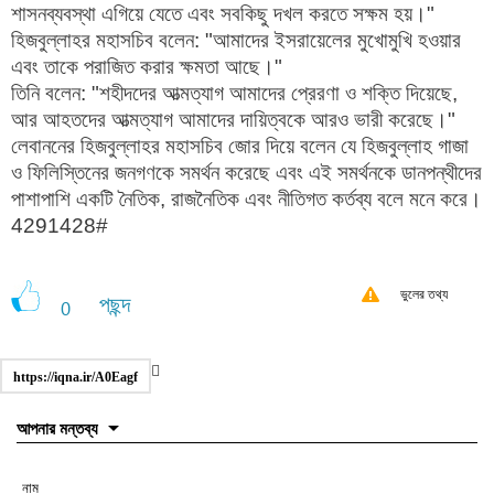
শাসনব্যবস্থা এগিয়ে যেতে এবং সবকিছু দখল করতে সক্ষম হয়।"
হিজবুল্লাহর মহাসচিব বলেন: "আমাদের ইসরায়েলের মুখোমুখি হওয়ার
এবং তাকে পরাজিত করার ক্ষমতা আছে।"
তিনি বলেন: "শহীদদের আত্মত্যাগ আমাদের প্রেরণা ও শক্তি দিয়েছে,
আর আহতদের আত্মত্যাগ আমাদের দায়িত্বকে আরও ভারী করেছে।"
লেবাননের হিজবুল্লাহর মহাসচিব জোর দিয়ে বলেন যে হিজবুল্লাহ গাজা
ও ফিলিস্তিনের জনগণকে সমর্থন করেছে এবং এই সমর্থনকে ডানপন্থীদের
পাশাপাশি একটি নৈতিক, রাজনৈতিক এবং নীতিগত কর্তব্য বলে মনে করে।
4291428#
ভুলের তথ্য
পছন্দ
0
https://iqna.ir/A0Eagf
আপনার মন্তব্য
নাম