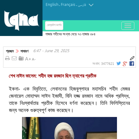
English
Français
.
.
فارسی
باز
ডেস্কটপ ভার্শন
و
গাজার শহীদের সংখ্যা বেড়ে ৭৩ হাজার ৩৮৪
بسته
کردن
6:47 - June 29, 2025
منو
প্রচ্ছদ
সাধারণ
3477621
সংবাদ:
শেখ নাঈম কাসেম: শহীদ হজ রমজান ছিল ত্যাগের প্রতীক
ইকনা- এক বিবৃতিতে, লেবাননের হিজবুল্লাহর মহাসচিব শহীদ মেজর
জেনারেল মোহাম্মদ সাঈদ ইজাদী, যিনি হজ্জ রমজান নামে অধিক প্রসিদ্ধ,
তাকে নিঃস্বার্থতার প্রতীক হিসেবে বর্ণনা করেছেন। তিনি ফিলিস্তিনের
জন্য অনেক গুরুত্বপূর্ণ কাজ করেছেন।