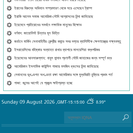
ইরানের বিরুদ্ধে অভিযান সম্প্রসারণ থেকে সরে এসেছেন ট্রাম্প
ইরাকি আলেম সমাজ আমেরিকা-সৌদি আগ্রাসনের নিন্দা জানিয়েছে
ইয়েমেনে প্রতিরোধের সমর্থনে লক্ষাধিক মানুষের বিক্ষোভ
বর্ণবাদ: জায়োনিস্ট চিন্তার মূল ভিত্তি
জর্ডানে মার্কিন সেনাবাহিনীর কেন্দ্রীয় কমান্ড সদর দপ্তর ব্যালিস্টিক ক্ষেপণাস্ত্রের লক্ষ্যবস্তু
ইসরায়েলিদের বহিষ্কার অব্যাহত রাখার ব্যাপারে মালয়েশিয়া বদ্ধপরিকর
ইয়েমেনের আনসারুল্লাহ: বাবুল মান্দাব প্রণালী সৌদি জাহাজের জন্য সম্পূর্ণ বন্ধ
আমেরিকান ইসলামিক কাউন্সিল গাজায় মসজিদ ধ্বংসের নিন্দা জানিয়েছে
লেবাননের ভূখণ্ডগত অখণ্ডতা রক্ষা আমেরিকার সঙ্গে যুদ্ধবিরতি চুক্তির প্রথম শর্ত
গাজা: জন্মের আগেই যে প্রজন্ম ক্ষতিগ্রস্ত হচ্ছে
Sunday 09 August 2026
,
GMT-15:15:00
8.99°