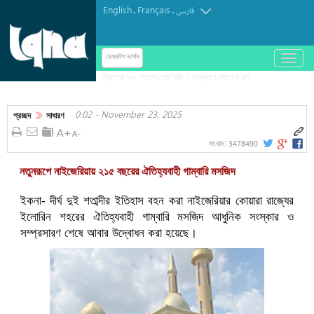
English
Français
.
.
فارسی
باز
ডেস্কটপ ভার্শন
و
بسته
کردن
0:02 - November 23, 2025
منو
প্রচ্ছদ
সাধারণ
3478490
সংবাদ:
নতুনরূপে নাইজেরিয়ায় ২১৫ বছরের ঐতিহ্যবাহী গাম্বারি মসজিদ
ইকনা- দীর্ঘ দুই শতাব্দীর ইতিহাস বহন করা নাইজেরিয়ার কোয়ারা রাজ্যের
ইলোরিন শহরের ঐতিহ্যবাহী গাম্বারি মসজিদ আধুনিক সংস্কার ও
সম্প্রসারণ শেষে আবার উদ্বোধন করা হয়েছে।