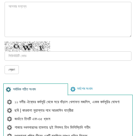
সর্বশেষ সংবাদ
সর্বাধিক পঠিত সংবাদ
১১ দলীয় ঐক্যের কর্মসূচি থেকে সরে দাঁড়াল খেলাফত মজলিস, একক কর্মসূচির ঘোষণা
ছবি | কারবালা মুয়াল্লার পথে আরবাঈন যাত্রীরা
জর্ডানে তিনটি এফ-৩৫ ধ্বংস
গাজায় দখলদারদের হামলায় দুই শিশুসহ তিন ফিলিস্তিনি শহীদ
দখলদাররা পশ্চিম তীরের একটি মসজিদে আগুন ধরিয়ে দিয়েছে