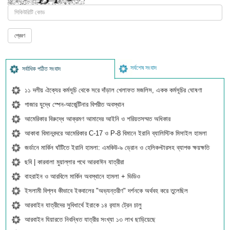
সর্বশেষ সংবাদ
সর্বাধিক পঠিত সংবাদ
১১ দলীয় ঐক্যের কর্মসূচি থেকে সরে দাঁড়াল খেলাফত মজলিস, একক কর্মসূচির ঘোষণা
গাজার যুদ্ধে স্পেন-আর্জেন্টিনার বিপরীত অবস্থান
আমেরিকার বিরুদ্ধে আক্রমণ আমাদের আইনি ও শরিয়তসম্মত অধিকার
আকাবা বিমানবন্দরে আমেরিকার C-17 ও P-8 বিমানে ইরানি ব্যালিস্টিক মিসাইল হামলা
জর্ডানে মার্কিন ঘাঁটিতে ইরানি হামলা: এমকিউ-৯ ড্রোন ও হেলিকপ্টারসহ ব্যাপক ক্ষয়ক্ষতি
ছবি | কারবালা মুয়াল্লার পথে আরবাঈন যাত্রীরা
বাহরাইন ও আরবিলে মার্কিন অবস্থানে হামলা + ভিডিও
ইসলামী বিপ্লব কীভাবে ইকবালের "অভ্যন্তরীণ" দর্শনকে অর্থবহ করে তুলেছিল
আরবাইন যাত্রীদের সুবিধার্থে ইরাকে ১৪ র‍্যাম ট্রেন চালু
আরবাইন যিয়ারতে নিবন্ধিত যাত্রীর সংখ্যা ১৩ লাখ ছাড়িয়েছে