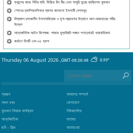
ফ্রান্সের কাছে গিনির দাবি: ফিরিয়ে দিন বীর নেতা সামুরি তুরের ব্যক্তিগত কুরআন
স্পেনের চ্যাম্পিয়নশিপকে স্বাগত জানালো ইসলামী দেশসমূহ
বিশ্বকাপ চলাকালীন ইসলামবিদ্বেষ ও ঘৃণা-প্রচারণার উত্থানে আল-আজহারের গভীর
উদ্বেগ
আন্তর্জাতিক আইন বিশেষজ্ঞ: গাজায় যুদ্ধবিরতি লঙ্ঘন গণহত্যারই ধারাবাহিকতা
জর্ডানে তিনটি এফ-৩৫ ধ্বংস
Thursday 06 August 2026
,
GMT-08:26:48
8.99°
প্রচ্ছদ
আমাদের সম্পর্কে
সকল খবর
যোগাযোগ
কুরআন বিষয়ক কার্যক্রম
নিউজলেটার
আর্ন্তজাতিক
মতামত
ছবি‎ - ফিল্ম
আবহাওয়া