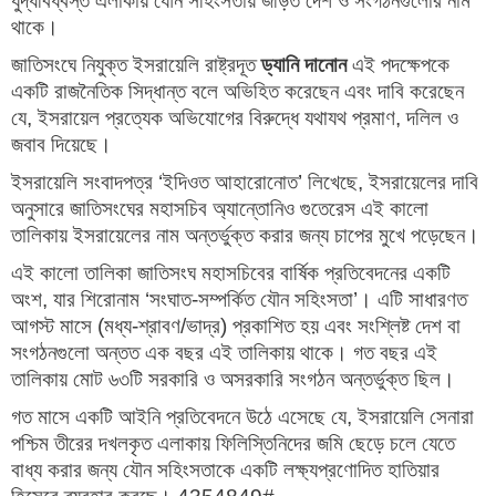
যুদ্ধবিধ্বস্ত এলাকায় যৌন সহিংসতায় জড়িত দেশ ও সংগঠনগুলোর নাম
থাকে।
জাতিসংঘে নিযুক্ত ইসরায়েলি রাষ্ট্রদূত
ড্যানি দানোন
এই পদক্ষেপকে
একটি রাজনৈতিক সিদ্ধান্ত বলে অভিহিত করেছেন এবং দাবি করেছেন
যে, ইসরায়েল প্রত্যেক অভিযোগের বিরুদ্ধে যথাযথ প্রমাণ, দলিল ও
জবাব দিয়েছে।
ইসরায়েলি সংবাদপত্র ‘ইদিওত আহারোনোত’ লিখেছে, ইসরায়েলের দাবি
অনুসারে জাতিসংঘের মহাসচিব অ্যান্তোনিও গুতেরেস এই কালো
তালিকায় ইসরায়েলের নাম অন্তর্ভুক্ত করার জন্য চাপের মুখে পড়েছেন।
এই কালো তালিকা জাতিসংঘ মহাসচিবের বার্ষিক প্রতিবেদনের একটি
অংশ, যার শিরোনাম ‘সংঘাত-সম্পর্কিত যৌন সহিংসতা’। এটি সাধারণত
আগস্ট মাসে (মধ্য-শ্রাবণ/ভাদ্র) প্রকাশিত হয় এবং সংশ্লিষ্ট দেশ বা
সংগঠনগুলো অন্তত এক বছর এই তালিকায় থাকে। গত বছর এই
তালিকায় মোট ৬৩টি সরকারি ও অসরকারি সংগঠন অন্তর্ভুক্ত ছিল।
গত মাসে একটি আইনি প্রতিবেদনে উঠে এসেছে যে, ইসরায়েলি সেনারা
পশ্চিম তীরের দখলকৃত এলাকায় ফিলিস্তিনিদের জমি ছেড়ে চলে যেতে
বাধ্য করার জন্য যৌন সহিংসতাকে একটি লক্ষ্যপ্রণোদিত হাতিয়ার