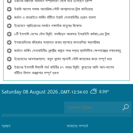
ইরানের বিরুদ্ধে অভিযান সম্প্রসারণ থেকে সরে এসেছেন ট্রাম্প
ইরাকি আলেম সমাজ আমেরিকা-সৌদি আগ্রাসনের নিন্দা জানিয়েছে
জর্ডান ও বাহরাইনে মার্কিন ঘাঁটিতে ইরানি সেনাবাহিনীর ড্রোন হামলা
ইয়েমেনে প্রতিরোধের সমর্থনে লক্ষাধিক মানুষের বিক্ষোভ
৮টি ইসলামি দেশের যৌথ বিবৃতি: মসজিদুল আকসায় ইসরাইলি কর্মকাণ্ডের নিন্দা
ইসরায়েলিদের বহিষ্কার অব্যাহত রাখার ব্যাপারে মালয়েশিয়া বদ্ধপরিকর
জর্ডানে মার্কিন সেনাবাহিনীর কেন্দ্রীয় কমান্ড সদর দপ্তর ব্যালিস্টিক ক্ষেপণাস্ত্রের লক্ষ্যবস্তু
ইয়েমেনের আনসারুল্লাহ: বাবুল মান্দাব প্রণালী সৌদি জাহাজের জন্য সম্পূর্ণ বন্ধ
ইরানের ইসলামী বিপ্লবী গার্ড বাহিনীর ৪৭ নম্বর বিবৃতি: কুয়েতের আলি আল-সালেম
ঘাঁটিতে বিশাল অস্ত্রাগার সম্পূর্ণ ধ্বংস
Saturday 08 August 2026
,
GMT-12:34:03
8.99°
প্রচ্ছদ
আমাদের সম্পর্কে