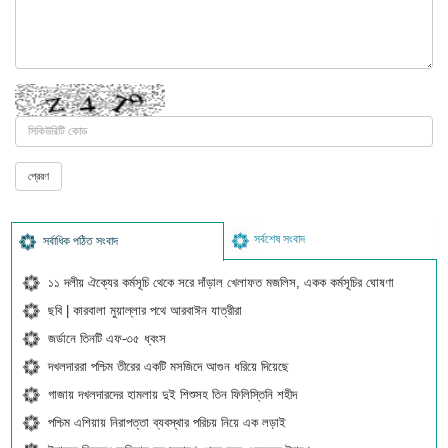
সর্বশেষ সংবাদ
সর্বাধিক পঠিত সংবাদ
১১ দলীয় ঐক্যের কর্মসূচি থেকে সরে দাঁড়াল খেলাফত মজলিস, একক কর্মসূচির ঘোষণা
ছবি | কারবালা মুয়াল্লার পথে আরবাঈন যাত্রীরা
জর্ডানে তিনটি এফ-৩৫ ধ্বংস
দখলদাররা পশ্চিম তীরের একটি মসজিদে আগুন ধরিয়ে দিয়েছে
গাজায় দখলদারদের হামলায় দুই শিশুসহ তিন ফিলিস্তিনি শহীদ
পশ্চিম এশিয়ায় নিরাপত্তা ব্যবস্থার পরিচয় নিয়ে এক লড়াই