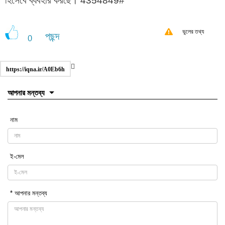
হিসেবে ব্যবহার করছে। 4354849#
ভুলের তথ্য
পছন্দ
0
https://iqna.ir/A0Eb6h
আপনার মন্তব্য
নাম
ই-মেল
* আপনার মন্তব্য