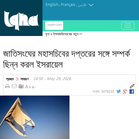
English
Français
.
.
فارسی
باز
ডেস্কটপ ভার্শন
و
ঘৃণা ও ইসলামবিদ্বেষের নতুন নজির সিন্সিনাটির ওয়েস্টউড
بسته
কেন্দ্রে ভাঙচুর-চুরি, কর্মকর্তাদের তীব্র নিন্দা
کردن
জাতিসংঘের মহাসচিবের দপ্তরের সঙ্গে সম্পর্ক
منو
ছিন্ন করল ইসরায়েল
14:50 - May 29, 2026
প্রচ্ছদ
সাধারণ
3479235
সংবাদ: