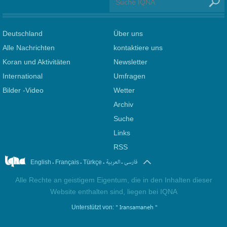
Deutschland
Über uns
Alle Nachrichten
kontaktiere uns
Koran und Aktivitäten
Newsletter
International
Umfragen
Bilder -Video
Wetter
Archiv
Suche
Links
RSS
.
.
.
.
فارسی
العربیة
English
Français
Türkçe
Alle Rechte an geistigem Eigentum, die in den Inhalten dieser
Website enthalten sind, liegen bei IQNA
" Iransamaneh "
Unterstützt von: