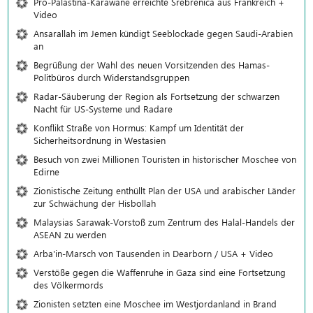
Pro-Palästina-Karawane erreichte Srebrenica aus Frankreich +
Video
Ansarallah im Jemen kündigt Seeblockade gegen Saudi-Arabien
an
Begrüßung der Wahl des neuen Vorsitzenden des Hamas-
Politbüros durch Widerstandsgruppen
Radar-Säuberung der Region als Fortsetzung der schwarzen
Nacht für US-Systeme und Radare
Konflikt Straße von Hormus: Kampf um Identität der
Sicherheitsordnung in Westasien
Besuch von zwei Millionen Touristen in historischer Moschee von
Edirne
Zionistische Zeitung enthüllt Plan der USA und arabischer Länder
zur Schwächung der Hisbollah
Malaysias Sarawak-Vorstoß zum Zentrum des Halal-Handels der
ASEAN zu werden
Arba'in-Marsch von Tausenden in Dearborn / USA + Video
Verstöße gegen die Waffenruhe in Gaza sind eine Fortsetzung
des Völkermords
Zionisten setzten eine Moschee im Westjordanland in Brand