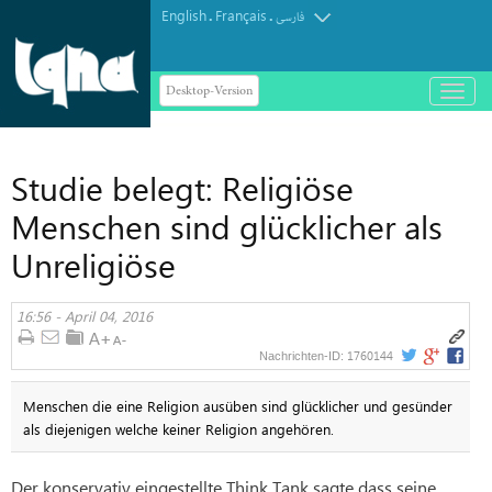
English
Français
.
.
فارسی
Desktop-Version
باز
و
بسته
کردن
Studie belegt: Religiöse
منو
Menschen sind glücklicher als
Unreligiöse
16:56 - April 04, 2016
1760144
Nachrichten-ID:
Menschen die eine Religion ausüben sind glücklicher und gesünder
als diejenigen welche keiner Religion angehören.
Der konservativ eingestellte Think Tank sagte dass seine