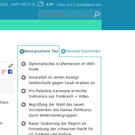
|
 2026 ,
GMT-08:55:21
8.99°
Über uns
kontaktiere uns
Meist gesehene Titel
Neueste Nachrichten
Diplomatisches Kräftemessen im WM-
Finale
Ansarallah im Jemen kündigt
Seeblockade gegen Saudi-Arabien an
Pro-Palästina-Karawane erreichte
Srebrenica aus Frankreich + Video
chen.
Begrüßung der Wahl des neuen
Vorsitzenden des Hamas-Politbüros
durch Widerstandsgruppen
er
Radar-Säuberung der Region als
Fortsetzung der schwarzen Nacht für
US-Systeme und Radare