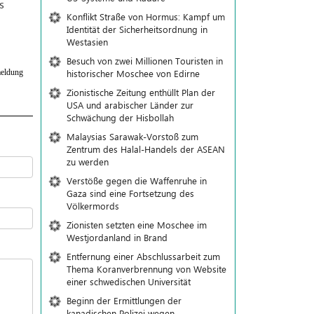
s
Konflikt Straße von Hormus: Kampf um
Identität der Sicherheitsordnung in
Westasien
Besuch von zwei Millionen Touristen in
historischer Moschee von Edirne
eldung
Zionistische Zeitung enthüllt Plan der
USA und arabischer Länder zur
Schwächung der Hisbollah
Malaysias Sarawak-Vorstoß zum
Zentrum des Halal-Handels der ASEAN
zu werden
Verstöße gegen die Waffenruhe in
Gaza sind eine Fortsetzung des
Völkermords
Zionisten setzten eine Moschee im
Westjordanland in Brand
Entfernung einer Abschlussarbeit zum
Thema Koranverbrennung von Website
einer schwedischen Universität
Beginn der Ermittlungen der
kanadischen Polizei wegen