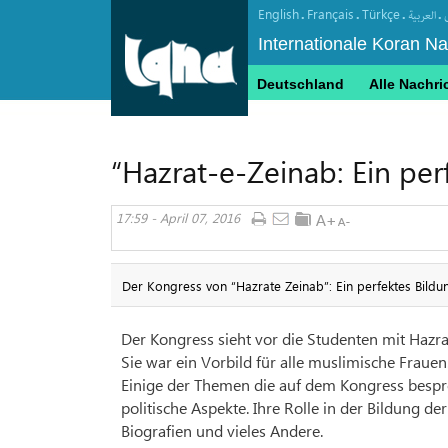
English
Français
Türkçe
.
.
.
.
العربیة
Internationale Koran N
Deutschland
Alle Nachri
“Hazrat-e-Zeinab: Ein per
17:59 - April 07, 2016
Der Kongress von “Hazrate Zeinab”: Ein perfektes Bildu
Der Kongress sieht vor die Studenten mit Hazr
Sie war ein Vorbild für alle muslimische Frauen
Einige der Themen die auf dem Kongress besproc
politische Aspekte. Ihre Rolle in der Bildung d
Biografien und vieles Andere.