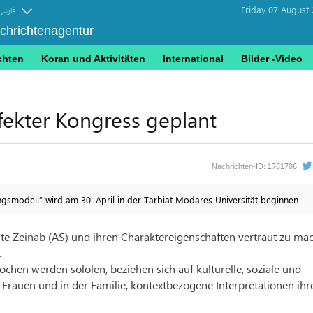
Friday 07 August
فارسی
achrichtenagentur
chten
Koran und Aktivitäten
International
Bilder -Video
fekter Kongress geplant
1761706
Nachrichten-ID:
ngsmodell” wird am 30. April in der Tarbiat Modares Universität beginnen.
ate Zeinab (AS) und ihren Charaktereigenschaften vertraut zu ma
.
hen werden sololen, beziehen sich auf kulturelle, soziale und
er Frauen und in der Familie, kontextbezogene Interpretationen ihr