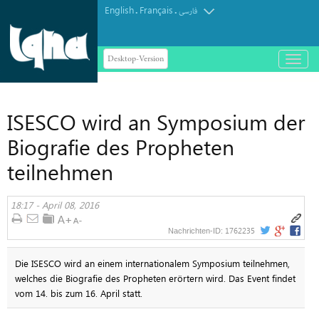
English
Français
.
.
فارسی
Desktop-Version
باز
و
بسته
کردن
ISESCO wird an Symposium der
منو
Biografie des Propheten
teilnehmen
18:17 - April 08, 2016
1762235
Nachrichten-ID:
Die ISESCO wird an einem internationalem Symposium teilnehmen,
welches die Biografie des Propheten erörtern wird. Das Event findet
vom 14. bis zum 16. April statt.