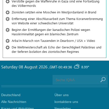
Verstöße gegen die Waffenruhe in Gaza sind eine Fortsetzung
des Völkermords
Zionisten setzten eine Moschee im Westjordanland in Brand
Entfernung einer Abschlussarbeit zum Thema Koranverbrennung
von Website einer schwedischen Universität
Beginn der Ermittlungen der kanadischen Polizei wegen
Hasskriminalität gegen ein Islamisches Zentrum
Arba'in-Marsch von Tausenden in Dearborn / USA + Video
Die Weltmeisterschaft als Echo der Gerechtigkeit Palästinas und
der tieferen Isolation des zionistischen Regimes
Saturday 08 August 2026
,
GMT-00:49:36
8.99°
Deutschland
Über uns
Alle Nachrichten
kontaktiere uns
Koran und Aktivitäten
Newsletter