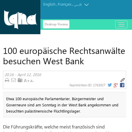
English
Français
.
.
فارسی
Desktop-Version
باز
و
بسته
کردن
100 europäische Rechtsanwälte
منو
besuchen West Bank
20:16 - April 12, 2016
1763927
Nachrichten-ID:
Etwa 100 europäische Parlamentarier, Bürgermeister und
Governeure sind am Sonntag in der West Bank angekommen und
besuchten palästinensische Flüchtlingslager.
Die Führungskräfte, welche meist französisch sind