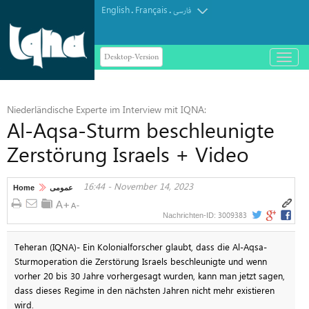
English
Français
.
.
فارسی
Desktop-Version
باز
و
بسته
کردن
Niederländische Experte im Interview mit IQNA:
منو
Al-Aqsa-Sturm beschleunigte
Zerstörung Israels + Video
16:44 - November 14, 2023
Home
عمومی
3009383
Nachrichten-ID:
Teheran (IQNA)- Ein Kolonialforscher glaubt, dass die Al-Aqsa-
Sturmoperation die Zerstörung Israels beschleunigte und wenn
vorher 20 bis 30 Jahre vorhergesagt wurden, kann man jetzt sagen,
dass dieses Regime in den nächsten Jahren nicht mehr existieren
wird.