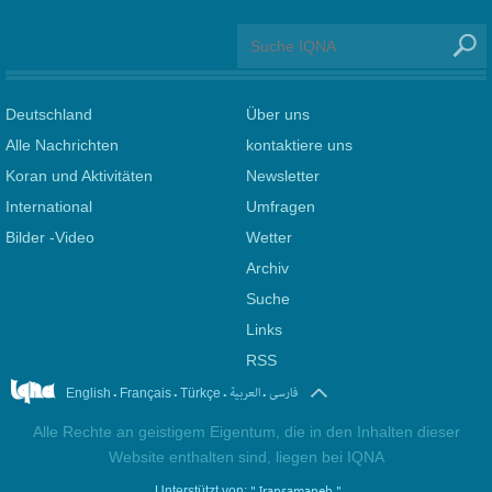
Deutschland
Über uns
Alle Nachrichten
kontaktiere uns
Koran und Aktivitäten
Newsletter
International
Umfragen
Bilder -Video
Wetter
Archiv
Suche
Links
RSS
.
.
.
.
فارسی
العربیة
English
Français
Türkçe
Alle Rechte an geistigem Eigentum, die in den Inhalten dieser
Website enthalten sind, liegen bei IQNA
" Iransamaneh "
Unterstützt von: