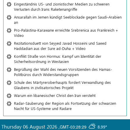
Eingeständnis US- und zionistischer Medien zu schweren
Verlusten durch Irans Raketenangriffe
Ansarallah im Jemen kündigt Seeblockade gegen Saudi-Arabien
an
Pro-Palästina-Karawane erreichte Srebrenica aus Frankreich +
Video
Rezitationsduett von Seyyed Javad Hosseini und Saeed
Haddadian aus der Sure ad-Duha + Video
Konflikt Straße von Hormus: Kampf um Identität der
Sicherheitsordnung in Westasien
Begrüßung der Wahl des neuen Vorsitzenden des Hamas-
Politbüros durch Widerstandsgruppen
Schule des Märtyreroberhaupts fordert Verwandlung des
Glaubens in zivilisatorisches Projekt
Warum ein libanesischer Christ den Iran versteht
Radar-Säuberung der Region als Fortsetzung der schwarzen
Nacht für US-Systeme und Radare
Thursday 06 August 2026
,
GMT-03:28:29
8.99°