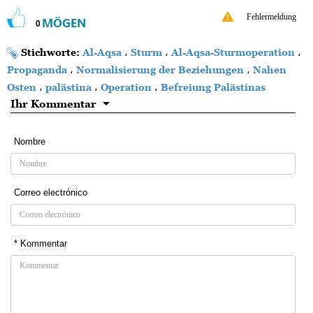
Fehlermeldung
MÖGEN
0
Stichworte:
Al-Aqsa
،
Sturm
،
Al-Aqsa-Sturmoperation
،
Propaganda
،
Normalisierung der Beziehungen
،
Nahen
Osten
،
palästina
،
Operation
،
Befreiung Palästinas
Ihr Kommentar
Nombre
Correo electrónico
* Kommentar