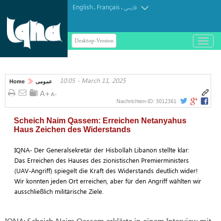
English
Français
.
.
فارسی
Desktop-Version
باز
و
بسته
کردن
10:05 - March 11, 2025
منو
Home
عمومی
3012361
Nachrichten-ID:
Scheich Naim Qassem: Erreichen Netanyahus
Haus Zeichen des Widerstands
IQNA- Der Generalsekretär der Hisbollah Libanon stellte klar:
Das Erreichen des Hauses des zionistischen Premierministers
(UAV-Angriff) spiegelt die Kraft des Widerstands deutlich wider!
Wir konnten jeden Ort erreichen, aber für den Angriff wählten wir
ausschließlich militärische Ziele.
IQNA: Scheich Naim Qassem erklärte in einem Interview mit