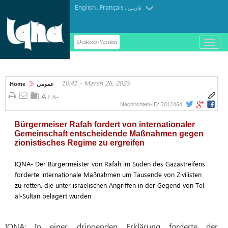
English
Français
.
.
فارسی
Desktop-Version
باز
و
بسته
کردن
10:41 - March 26, 2025
منو
Home
عمومی
3012464
Nachrichten-ID:
Bürgermeiser Rafah fordert von internationaler
Gemeinschaft entscheidende Maßnahmen gegen
zionistisches Regime zu ergreifen
IQNA- Der Bürgermeister von Rafah im Süden des Gazastreifens
forderte internationale Maßnahmen um Tausende von Zivilisten
zu retten, die unter israelischen Angriffen in der Gegend von Tel
al-Sultan belagert wurden.
IQNA: In einer dringenden Erklärung forderte der