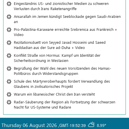
Eingeständnis US- und zionistischer Medien zu schweren
Verlusten durch Irans Raketenangriffe
Ansarallah im Jemen kündigt Seeblockade gegen Saudi-Arabien
an
Pro-Palästina-Karawane erreichte Srebrenica aus Frankreich +
Video
Rezitationsduett von Seyyed Javad Hosseini und Saeed
Haddadian aus der Sure ad-Duha + Video
Konflikt Straße von Hormus: Kampf um Identität der
Sicherheitsordnung in Westasien
Begrüßung der Wahl des neuen Vorsitzenden des Hamas-
Politbüros durch Widerstandsgruppen
Schule des Märtyreroberhaupts fordert Verwandlung des
Glaubens in zivilisatorisches Projekt
Warum ein libanesischer Christ den Iran versteht
Radar-Säuberung der Region als Fortsetzung der schwarzen
Nacht für US-Systeme und Radare
Thursday 06 August 2026
,
GMT-19:52:39
8.99°