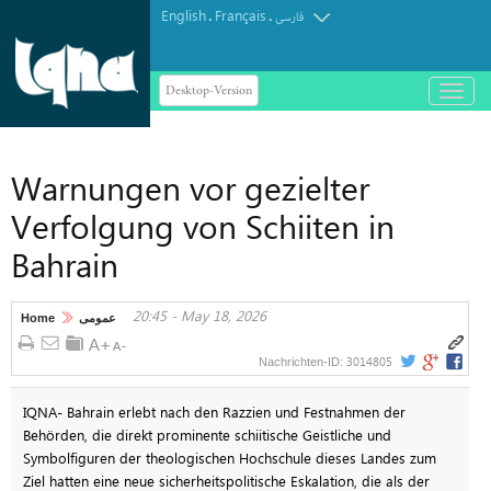
English
Français
.
.
فارسی
Desktop-Version
باز
و
بسته
کردن
Warnungen vor gezielter
منو
Verfolgung von Schiiten in
Bahrain
20:45 - May 18, 2026
Home
عمومی
3014805
Nachrichten-ID:
IQNA- Bahrain erlebt nach den Razzien und Festnahmen der
Behörden, die direkt prominente schiitische Geistliche und
Symbolfiguren der theologischen Hochschule dieses Landes zum
Ziel hatten eine neue sicherheitspolitische Eskalation, die als der