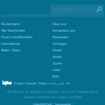
Deutschland
Über uns
Alle Nachrichten
kontaktiere uns
Koran und Aktivitäten
Newsletter
International
Umfragen
Bilder -Video
Wetter
Archiv
Suche
Links
RSS
.
.
.
.
فارسی
العربیة
English
Français
Türkçe
Alle Rechte an geistigem Eigentum, die in den Inhalten dieser
Website enthalten sind, liegen bei IQNA
" Iransamaneh "
Unterstützt von: