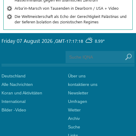
Arba'in-Marsch von Tausenden in Dearborn / USA + Video
Die Weltmeisterschaft als Echo der Gerechtigkeit Palästinas und
der tieferen Isolation des zionistischen Regimes
Friday 07 August 2026
,
GMT-17:17:18
8.99°
Deutschland
Über uns
Alle Nachrichten
kontaktiere uns
Koran und Aktivitäten
Newsletter
International
Umfragen
Bilder -Video
Wetter
Archiv
Suche
Links