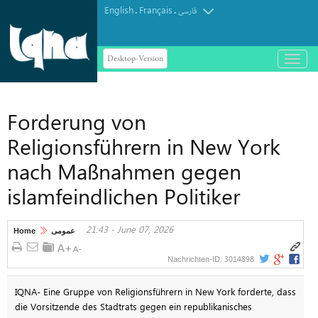
English
Français
.
.
فارسی
Desktop-Version
باز
و
بسته
کردن
Forderung von
منو
Religionsführern in New York
nach Maßnahmen gegen
islamfeindlichen Politiker
21:43 - June 07, 2026
Home
عمومی
3014898
Nachrichten-ID:
IQNA- Eine Gruppe von Religionsführern in New York forderte, dass
die Vorsitzende des Stadtrats gegen ein republikanisches