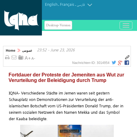
English
Français
.
.
فارسی
Desktop-Version
باز
و
بسته
کردن
23:52 - June 23, 2026
منو
Home
عمومی
3014954
Nachrichten-ID:
Fortdauer der Proteste der Jemeniten aus Wut zur
Verurteilung der Beleidigung durch Trump
IQNA- Verschiedene Städte im Jemen waren seit gestern
Schauplatz von Demonstrationen zur Verurteilung der anti-
islamischen Botschaft vom US-Präsidenten Donald Trump, der in
seinem sozialen Netzwerk den Namen Mekka und das Symbol
der Kaaba beleidigte.