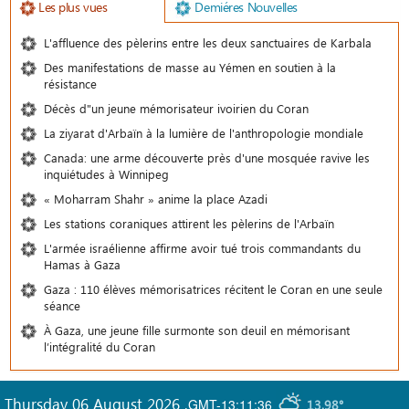
Les plus vues
Demiéres Nouvelles
L'affluence des pèlerins entre les deux sanctuaires de Karbala
Des manifestations de masse au Yémen en soutien à la
résistance
Décès d"un jeune mémorisateur ivoirien du Coran
La ziyarat d'Arbaïn à la lumière de l'anthropologie mondiale
Canada: une arme découverte près d'une mosquée ravive les
inquiétudes à Winnipeg
« Moharram Shahr » anime la place Azadi
Les stations coraniques attirent les pèlerins de l'Arbaïn
L'armée israélienne affirme avoir tué trois commandants du
Hamas à Gaza
Gaza : 110 élèves mémorisatrices récitent le Coran en une seule
séance
À Gaza, une jeune fille surmonte son deuil en mémorisant
l’intégralité du Coran
Thursday 06 August 2026
,
GMT-13:11:36
13.98°