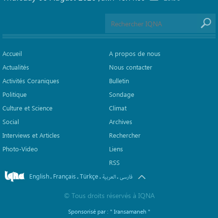
Accueil
A propos de nous
Actualités
Nous contacter
Activités Coraniques
Bulletin
Politique
Sondage
Culture et Science
Climat
Social
Archives
Interviews et Articles
Rechercher
Photo-Video
Liens
RSS
English
Français
Türkçe
.
.
.
.
فارسی
العربیة
©
Tous droits réservés à
IQNA
Sponsorisé par :
" Iransamaneh "