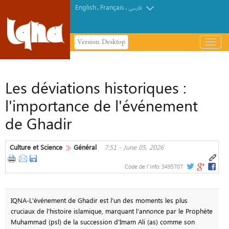
English
Français
.
.
فارسی
Version Desktop
باز
و
بسته
کردن
Les déviations historiques :
منو
l'importance de l'événement
de Ghadir
Culture et Science
Général
7:51 - June 05, 2026
Code de l'info:
3495707
IQNA-L'événement de Ghadir est l'un des moments les plus
cruciaux de l'histoire islamique, marquant l'annonce par le Prophète
Muhammad (psl) de la succession d'Imam Ali (as) comme son