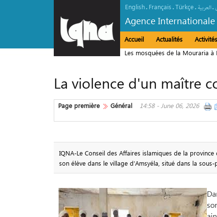
English
Français
Türkçe
.
.
.
.
العربیة
Agence Internationale
Accueil
Actualités
Activit
Les mosquées de la Mouraria à L
La violence d'un maître
Page première
Général
14:58 - June 06, 2026
IQNA-Le Conseil des Affaires islamiques de la province
son élève dans le village d’Amsyéla, situé dans la sous-
Dan
so
ain