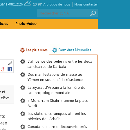
|
GMT-08:12:26
13.98°
A propos de nous
Nous contacter
ticles
Photo-Video
Les plus vues
Demiéres Nouvelles
L'affluence des pèlerins entre les deux
sanctuaires de Karbala
Des manifestations de masse au
Yémen en soutien à la résistance
La ziyarat d'Arbaïn à la lumière de
 et
l'anthropologie mondiale
 élève.
« Moharram Shahr » anime la place
Azadi
Les stations coraniques attirent les
nts
pèlerins de l'Arbaïn
oran
Canada: une arme découverte près
pelé