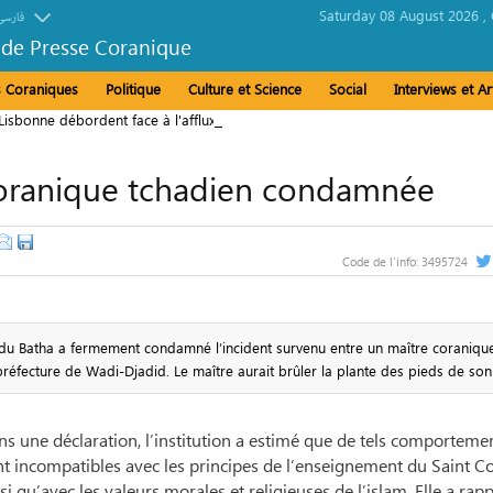
Saturday 08 August 2026 ,
فارسی
 de Presse Coranique
és Coraniques
Politique
Culture et Science
Social
Interviews et Ar
isbonne débordent face à l'afflux des fidèles
 coranique tchadien condamnée
Code de l'info:
3495724
 du Batha a fermement condamné l’incident survenu entre un maître coranique
préfecture de Wadi-Djadid. Le maître aurait brûler la plante des pieds de son
s une déclaration, l’institution a estimé que de tels comporteme
nt incompatibles avec les principes de l’enseignement du Saint C
si qu’avec les valeurs morales et religieuses de l’islam. Elle a rap