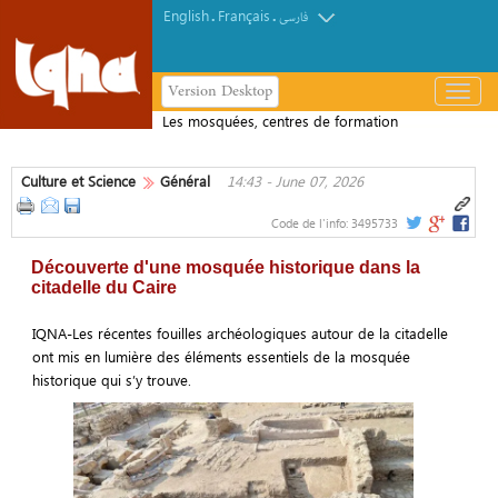
English
Français
.
.
فارسی
Version Desktop
باز
و
Les mosquées, centres de formation
بسته
coranique au Brésil
کردن
Culture et Science
Général
14:43 - June 07, 2026
منو
Code de l'info:
3495733
Découverte d'une mosquée historique dans la
citadelle du Caire
IQNA-Les récentes fouilles archéologiques autour de la citadelle
ont mis en lumière des éléments essentiels de la mosquée
historique qui s’y trouve.