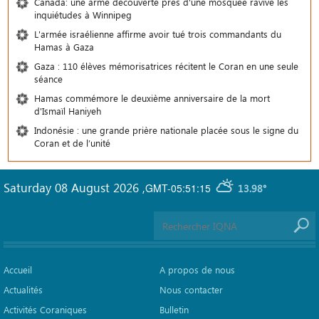
Canada: une arme découverte près d'une mosquée ravive les
inquiétudes à Winnipeg
L'armée israélienne affirme avoir tué trois commandants du
Hamas à Gaza
Gaza : 110 élèves mémorisatrices récitent le Coran en une seule
séance
Hamas commémore le deuxième anniversaire de la mort
d'Ismaïl Haniyeh
Indonésie : une grande prière nationale placée sous le signe du
Coran et de l’unité
Saturday 08 August 2026
,
GMT-05:51:15
13.98°
Accueil
A propos de nous
Actualités
Nous contacter
Activités Coraniques
Bulletin