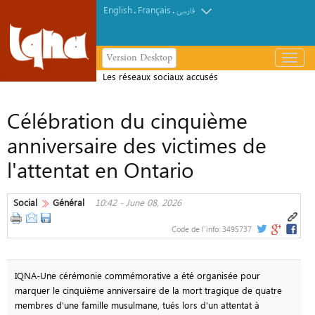
English
Français
.
.
فارسی
Version Desktop
باز
و
Les réseaux sociaux accusés
بسته
d’alimenter la haine contre les
کردن
Célébration du cinquième
musulmans en Irlande
منو
anniversaire des victimes de
l'attentat en Ontario
Social
Général
10:42 - June 08, 2026
Code de l'info:
3495737
IQNA-Une cérémonie commémorative a été organisée pour
marquer le cinquième anniversaire de la mort tragique de quatre
membres d'une famille musulmane, tués lors d'un attentat à