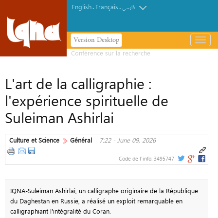
English
Français
.
.
فارسی
Version Desktop
باز
و
بسته
کردن
L'art de la calligraphie :
منو
l'expérience spirituelle de
Suleiman Ashirlai
Culture et Science
Général
7:22 - June 09, 2026
Code de l'info:
3495747
IQNA-Suleiman Ashirlai, un calligraphe originaire de la République
du Daghestan en Russie, a réalisé un exploit remarquable en
calligraphiant l'intégralité du Coran.