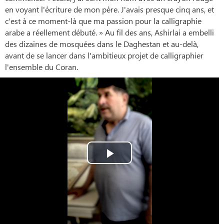
en voyant l'écriture de mon père. J'avais presque cinq ans, et
c'est à ce moment-là que ma passion pour la calligraphie
arabe a réellement débuté. » Au fil des ans, Ashirlai a embelli
des dizaines de mosquées dans le Daghestan et au-delà,
avant de se lancer dans l'ambitieux projet de calligraphier
l'ensemble du Coran.
Play
Video