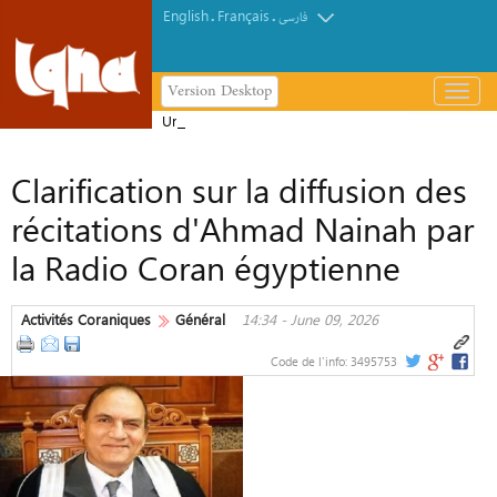
English
Français
.
.
فارسی
Version Desktop
باز
و
Un récit d’expérience pour viser
بسته
l’excellence au concours coranique de
کردن
Clarification sur la diffusion des
Malaisie
منو
récitations d'Ahmad Nainah par
la Radio Coran égyptienne
Activités Coraniques
Général
14:34 - June 09, 2026
Code de l'info:
3495753