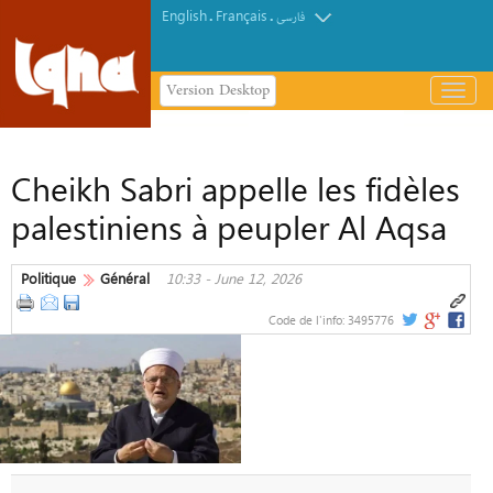
English
Français
.
.
فارسی
Version Desktop
باز
و
Des Corans saisis dans une prison
بسته
accueillant des détenus palestiniens
کردن
Cheikh Sabri appelle les fidèles
منو
palestiniens à peupler Al Aqsa
Politique
Général
10:33 - June 12, 2026
Code de l'info:
3495776