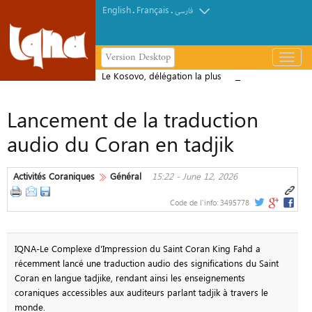
English
Français
.
.
فارسی
Version Desktop
باز
و
Le Kosovo, délégation la plus
بسته
performante au concours international
کردن
Lancement de la traduction
de récitation du Coran de Skopje
منو
audio du Coran en tadjik
Activités Coraniques
Général
15:22 - June 12, 2026
Code de l'info:
3495778
IQNA-Le Complexe d'Impression du Saint Coran King Fahd a
récemment lancé une traduction audio des significations du Saint
Coran en langue tadjike, rendant ainsi les enseignements
coraniques accessibles aux auditeurs parlant tadjik à travers le
monde.