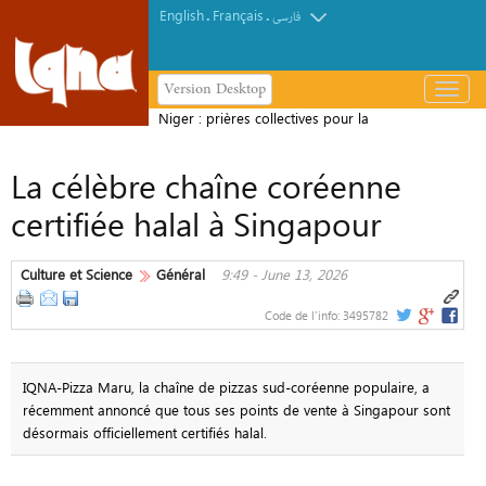
English
Français
.
.
فارسی
Version Desktop
باز
و
Niger : prières collectives pour la
بسته
paix à Zinder
کردن
La célèbre chaîne coréenne
منو
certifiée halal à Singapour
Culture et Science
Général
9:49 - June 13, 2026
Code de l'info:
3495782
IQNA-Pizza Maru, la chaîne de pizzas sud-coréenne populaire, a
récemment annoncé que tous ses points de vente à Singapour sont
désormais officiellement certifiés halal.