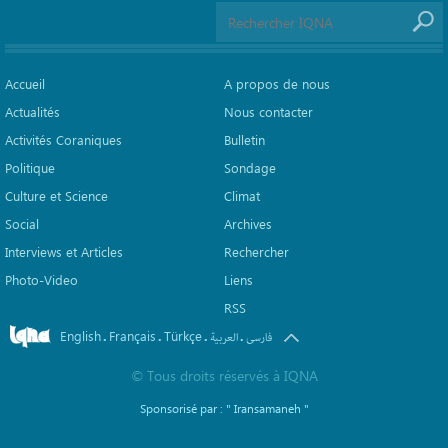
Accueil
A propos de nous
Actualités
Nous contacter
Activités Coraniques
Bulletin
Politique
Sondage
Culture et Science
Climat
Social
Archives
Interviews et Articles
Rechercher
Photo-Video
Liens
RSS
English
Français
Türkçe
.
.
.
.
فارسی
العربیة
©
Tous droits réservés à
IQNA
Sponsorisé par :
" Iransamaneh "