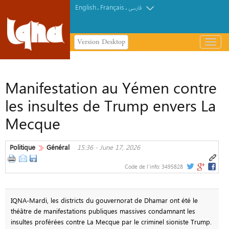
English
Français
.
.
فارسی
Version Desktop
باز
و
بسته
کردن
Manifestation au Yémen contre
منو
les insultes de Trump envers La
Mecque
Politique
Général
15:36 - June 17, 2026
Code de l'info:
3495828
IQNA-Mardi, les districts du gouvernorat de Dhamar ont été le
théâtre de manifestations publiques massives condamnant les
insultes proférées contre La Mecque par le criminel sioniste Trump.